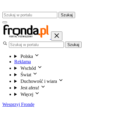
Szukaj
Szukaj
Polska
Reklama
Wschód
Świat
Duchowość i wiara
Jest afera!
Więcej
Wesprzyj Frondę