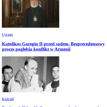
Uwaga
Katolikos Garegin II przed sądem. Bezprecedensowy
proces pogłębia konflikt w Armenii
Kościół