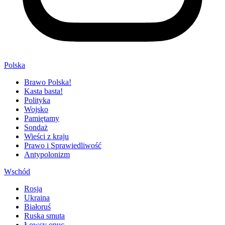
Polska
Brawo Polska!
Kasta basta!
Polityka
Wojsko
Pamiętamy
Sondaż
Wieści z kraju
Prawo i Sprawiedliwość
Antypolonizm
Wschód
Rosja
Ukraina
Białoruś
Ruska smuta
Łowcy onuc