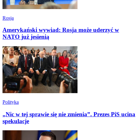
Rosja
Amerykański wywiad: Rosja może uderzyć w
NATO już jesienią
Polityka
„Nic w tej sprawie się nie zmienia”. Prezes PiS ucina
spekulacje