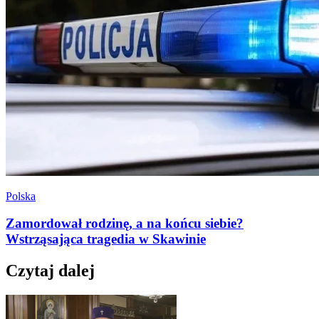
Polska
Zamordował rodzinę, a na końcu siebie?
Wstrząsająca tragedia w Skawinie
Czytaj dalej