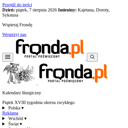
Przejdź do treści
Dzień:
piątek, 7 sierpnia 2026
Imieniny:
Kajetana, Doroty,
Sykstusa
Wspieraj Frondę
Wesprzyj nas
Kalendarz liturgiczny
Piątek XVIII tygodnia okresu zwykłego
Polska
▾
Reklama
Wschód
▾
Świat
▾