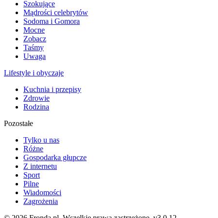
Szokujące
Mądrości celebrytów
Sodoma i Gomora
Mocne
Zobacz
Taśmy
Uwaga
Lifestyle i obyczaje
Kuchnia i przepisy
Zdrowie
Rodzina
Pozostałe
Tylko u nas
Różne
Gospodarka głupcze
Z internetu
Sport
Pilne
Wiadomości
Zagrożenia
© 2026 Fronda.pl. Wszelkie prawa zastrzeżone.
v3.0.12