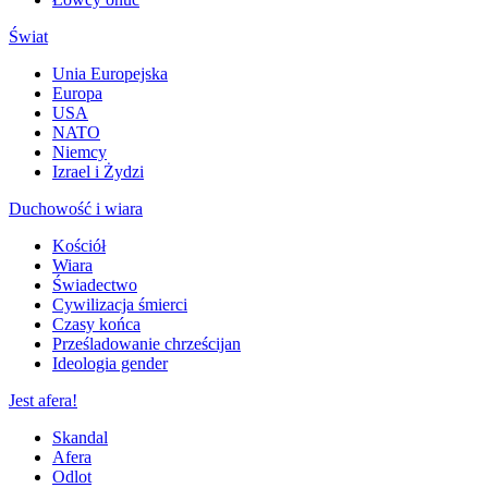
Świat
Unia Europejska
Europa
USA
NATO
Niemcy
Izrael i Żydzi
Duchowość i wiara
Kościół
Wiara
Świadectwo
Cywilizacja śmierci
Czasy końca
Prześladowanie chrześcijan
Ideologia gender
Jest afera!
Skandal
Afera
Odlot