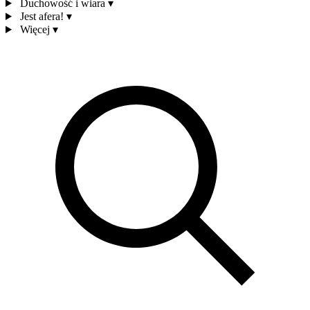
Duchowość i wiara
▾
Jest afera!
▾
Więcej
▾