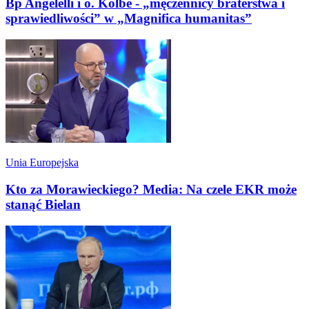
Bp Angelelli i o. Kolbe - „męczennicy braterstwa i
sprawiedliwości” w „Magnifica humanitas”
Unia Europejska
Kto za Morawieckiego? Media: Na czele EKR może
stanąć Bielan