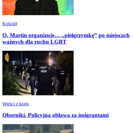
Kościół
O. Martin organizuje… „pielgrzymkę” po miejscach
ważnych dla ruchu LGBT
Wieści z kraju
Oborniki. Policyjna obława za imigrantami