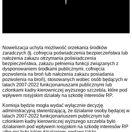
Nowelizacja uchyla możliwość orzekania środków
zaradczych (tj. cofnięcia poświadczenia bezpieczeństwa lub
nałożenia zakazu otrzymania poświadczenia
bezpieczeństwa, zakazu pełnienia funkcji związanych z
dysponowaniem środkami publicznymi, cofnięcia
pozwolenia na broń lub nałożenia zakazu posiadania
pozwolenia na broń), stosowanych wobec osób będących w
latach 2007-2022 funkcjonariuszami publicznymi lub
członkami kadry kierowniczej wyższego szczebla, które pod
wpływem rosyjskim działały na szkodę interesów RP.
Komisja będzie mogła wydać wyłącznie decyzję
administracyjną stwierdzającą, że działanie osoby będącej w
latach 2007-2022 funkcjonariuszem publicznym lub
członkiem kadry kierowniczej wyższego szczebla było
działaniem pod wpływem rosyjskim na szkodę interesów RP
albo nie było takim działaniem, podano także.