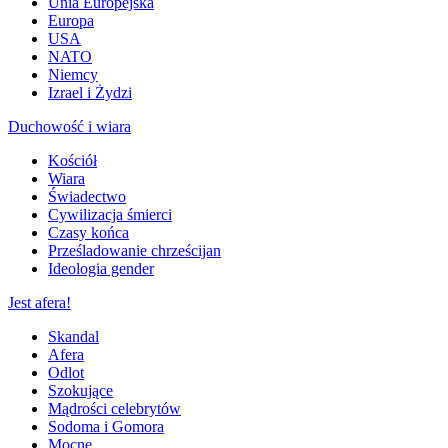
Unia Europejska
Europa
USA
NATO
Niemcy
Izrael i Żydzi
Duchowość i wiara
Kościół
Wiara
Świadectwo
Cywilizacja śmierci
Czasy końca
Prześladowanie chrześcijan
Ideologia gender
Jest afera!
Skandal
Afera
Odlot
Szokujące
Mądrości celebrytów
Sodoma i Gomora
Mocne