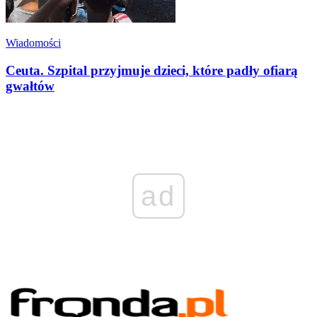
Wiadomości
Ceuta. Szpital przyjmuje dzieci, które padły ofiarą
gwałtów
ad