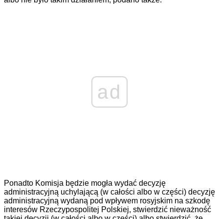
ad
Ponadto Komisja będzie mogła wydać decyzję
administracyjną uchylającą (w całości albo w części) decyzję
administracyjną wydaną pod wpływem rosyjskim na szkodę
interesów Rzeczypospolitej Polskiej, stwierdzić nieważność
takiej decyzji (w całości albo w części) albo stwierdzić, że