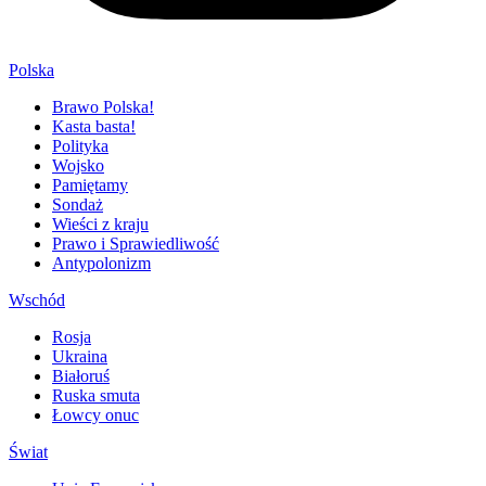
Polska
Brawo Polska!
Kasta basta!
Polityka
Wojsko
Pamiętamy
Sondaż
Wieści z kraju
Prawo i Sprawiedliwość
Antypolonizm
Wschód
Rosja
Ukraina
Białoruś
Ruska smuta
Łowcy onuc
Świat