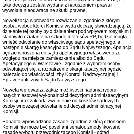
taka decyzja została wydana z naruszeniem prawa i
wywołała nieodwracalne skutki prawne.
Nowelizacja wprowadza rozwiązanie, zgodnie z którym
osoba, wobec której Komisja wyda decyzję stwierdzającą, że
działanie tej osoby było działaniem pod wpływem rosyjskim i
stanowiło działanie na szkodę interesów RP, będzie mogła
wnieść odwołanie do właściwego sądu apelacyjnego, a
następnie skargę kasacyjną do Sądu Najwyższego. Apelacja
będzie wnoszona do sądu apelacyjnego właściwego ze
względu na miejsce zamieszkania albo do Sądu
Apelacyjnego w Warszawie - zgodnie z wyborem osoby
odwołującej się, a rozpatrzenie skargi kasacyjnej będzie
należało do właściwości Izby Kontroli Nadzwyczajnej i
Spraw Publicznych Sądu Najwyższego.
Nowela wprowadza zakaz możliwości nadania rygoru
natychmiastowej wykonalności decyzjom administracyjnym
Komisji oraz zakłada zwolnienie od kosztów sądowych
osoby wnoszącej odwołanie od decyzji administracyjnej
Komisji.
Ponadto wprowadzono zasadę, zgodnie z którą członkiem
Komisji nie może być poseł ani senator, zmodyfikowano
zasadę wyboru przewodniczącego Komisji - odtąd