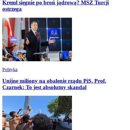
Kreml sięgnie po broń jądrową? MSZ Turcji
ostrzega
Polityka
Unijne miliony na obalenie rządu PiS. Prof.
Czarnek: To jest absolutny skandal