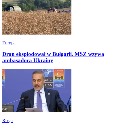
Europa
Dron eksplodował w Bułgarii. MSZ wzywa
ambasadora Ukrainy
Rosja