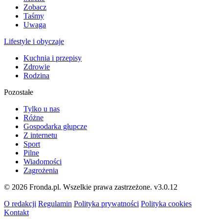
Zobacz
Taśmy
Uwaga
Lifestyle i obyczaje
Kuchnia i przepisy
Zdrowie
Rodzina
Pozostałe
Tylko u nas
Różne
Gospodarka głupcze
Z internetu
Sport
Pilne
Wiadomości
Zagrożenia
© 2026 Fronda.pl. Wszelkie prawa zastrzeżone.
v3.0.12
O redakcji
Regulamin
Polityka prywatności
Polityka cookies
Kontakt