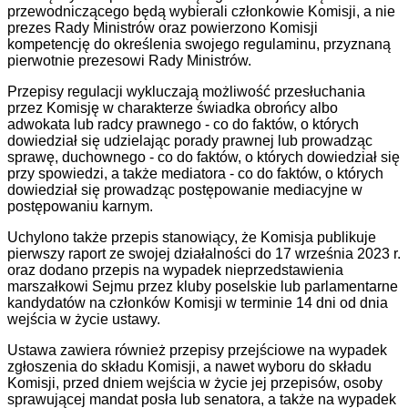
przewodniczącego będą wybierali członkowie Komisji, a nie
prezes Rady Ministrów oraz powierzono Komisji
kompetencję do określenia swojego regulaminu, przyznaną
pierwotnie prezesowi Rady Ministrów.
Przepisy regulacji wykluczają możliwość przesłuchania
przez Komisję w charakterze świadka obrońcy albo
adwokata lub radcy prawnego - co do faktów, o których
dowiedział się udzielając porady prawnej lub prowadząc
sprawę, duchownego - co do faktów, o których dowiedział się
przy spowiedzi, a także mediatora - co do faktów, o których
dowiedział się prowadząc postępowanie mediacyjne w
postępowaniu karnym.
Uchylono także przepis stanowiący, że Komisja publikuje
pierwszy raport ze swojej działalności do 17 września 2023 r.
oraz dodano przepis na wypadek nieprzedstawienia
marszałkowi Sejmu przez kluby poselskie lub parlamentarne
kandydatów na członków Komisji w terminie 14 dni od dnia
wejścia w życie ustawy.
Ustawa zawiera również przepisy przejściowe na wypadek
zgłoszenia do składu Komisji, a nawet wyboru do składu
Komisji, przed dniem wejścia w życie jej przepisów, osoby
sprawującej mandat posła lub senatora, a także na wypadek