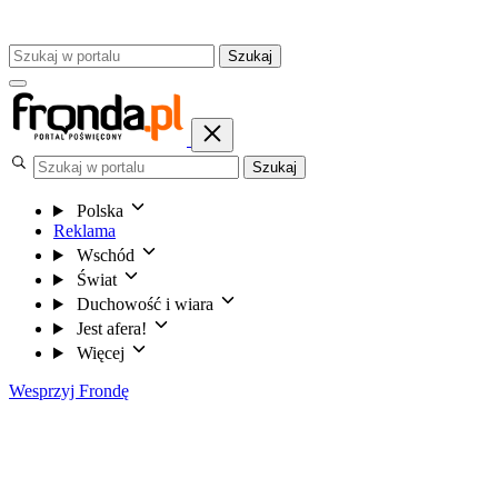
Szukaj
Szukaj
Polska
Reklama
Wschód
Świat
Duchowość i wiara
Jest afera!
Więcej
Wesprzyj Frondę