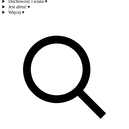
Duchowość i wiara
▾
Jest afera!
▾
Więcej
▾