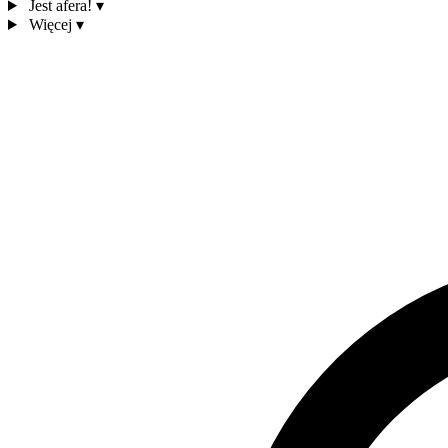
Jest afera!
▾
Więcej
▾