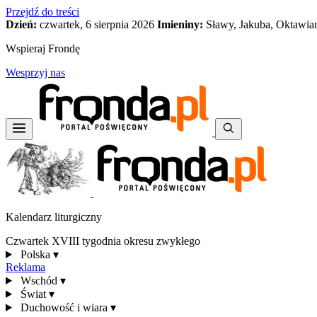
Przejdź do treści
Dzień:
czwartek, 6 sierpnia 2026
Imieniny:
Sławy, Jakuba, Oktawia
Wspieraj Frondę
Wesprzyj nas
Kalendarz liturgiczny
Czwartek XVIII tygodnia okresu zwykłego
Polska
▾
Reklama
Wschód
▾
Świat
▾
Duchowość i wiara
▾