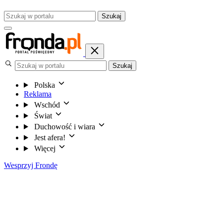
Szukaj
Szukaj
Polska
Reklama
Wschód
Świat
Duchowość i wiara
Jest afera!
Więcej
Wesprzyj Frondę