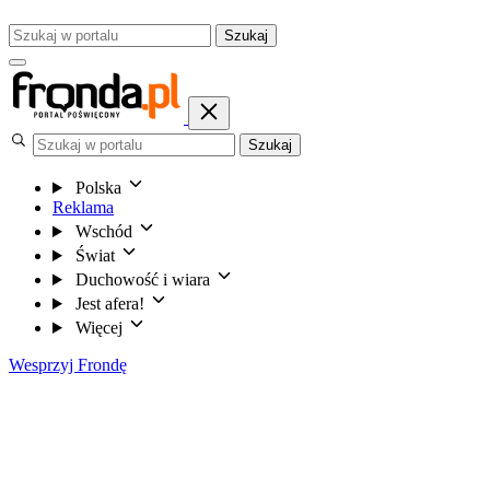
Szukaj
Szukaj
Polska
Reklama
Wschód
Świat
Duchowość i wiara
Jest afera!
Więcej
Wesprzyj Frondę