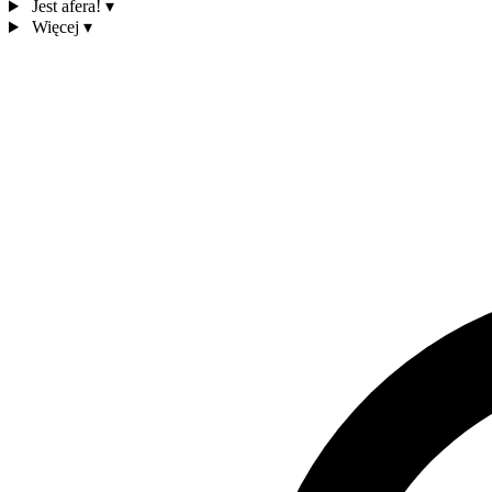
Jest afera!
▾
Więcej
▾