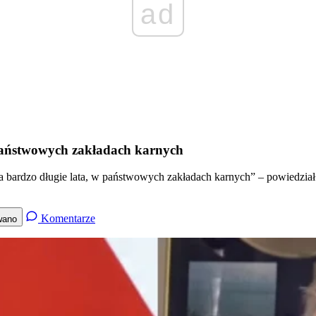
ad
w państwowych zakładach karnych
 na bardzo długie lata, w państwowych zakładach karnych” – powiedzia
Komentarze
wano