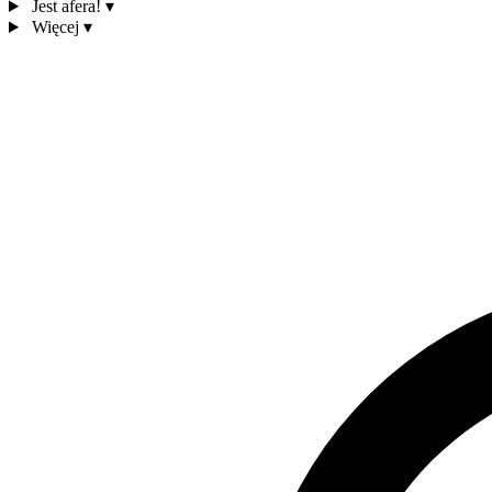
Jest afera!
▾
Więcej
▾