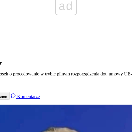
ad
r
sek o procedowanie w trybie pilnym rozporządzenia dot. umowy UE-M
Komentarze
wano