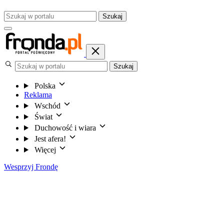
Szukaj
Szukaj
Polska
Reklama
Wschód
Świat
Duchowość i wiara
Jest afera!
Więcej
Wesprzyj Frondę