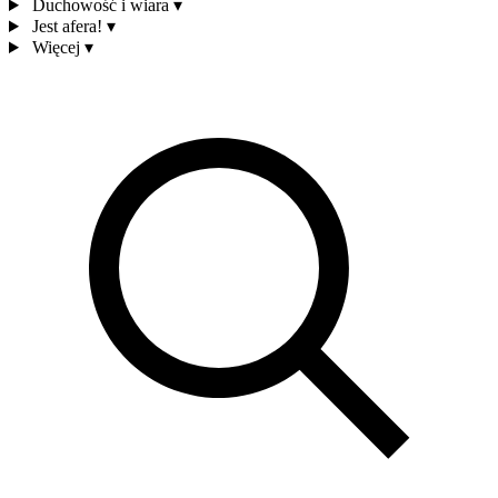
Duchowość i wiara
▾
Jest afera!
▾
Więcej
▾