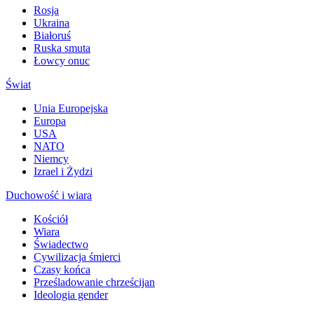
Rosja
Ukraina
Białoruś
Ruska smuta
Łowcy onuc
Świat
Unia Europejska
Europa
USA
NATO
Niemcy
Izrael i Żydzi
Duchowość i wiara
Kościół
Wiara
Świadectwo
Cywilizacja śmierci
Czasy końca
Prześladowanie chrześcijan
Ideologia gender