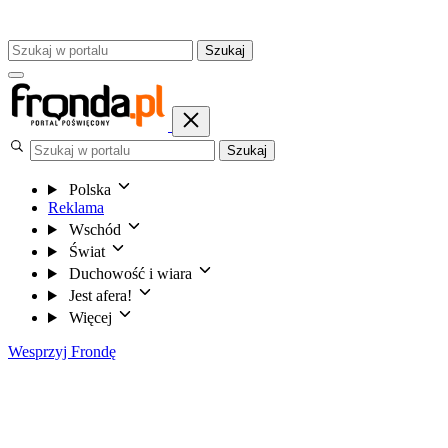
Szukaj
Szukaj
Polska
Reklama
Wschód
Świat
Duchowość i wiara
Jest afera!
Więcej
Wesprzyj Frondę