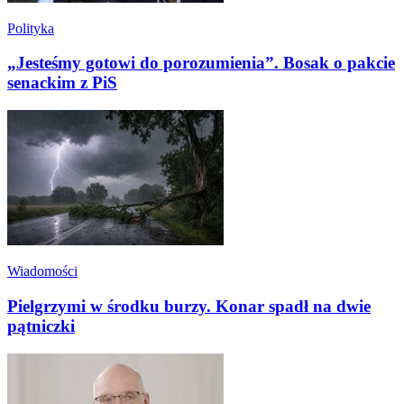
Polityka
„Jesteśmy gotowi do porozumienia”. Bosak o pakcie
senackim z PiS
Wiadomości
Pielgrzymi w środku burzy. Konar spadł na dwie
pątniczki