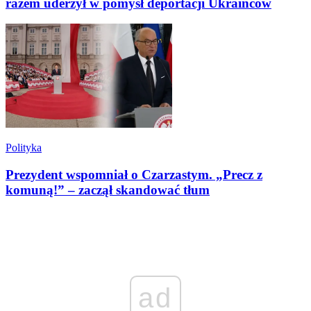
razem uderzył w pomysł deportacji Ukraińców
Polityka
Prezydent wspomniał o Czarzastym. „Precz z
komuną!” – zaczął skandować tłum
ad