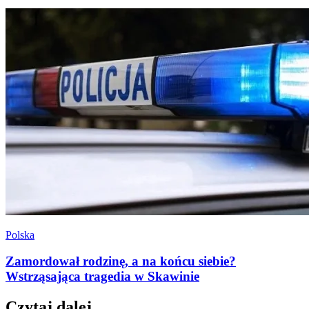
Polska
Zamordował rodzinę, a na końcu siebie?
Wstrząsająca tragedia w Skawinie
Czytaj dalej