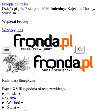
Przejdź do treści
Dzień:
piątek, 7 sierpnia 2026
Imieniny:
Kajetana, Doroty,
Sykstusa
Wspieraj Frondę
Wesprzyj nas
Kalendarz liturgiczny
Piątek XVIII tygodnia okresu zwykłego
Polska
▾
Reklama
Wschód
▾
Świat
▾