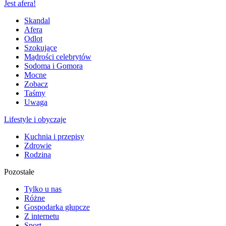
Jest afera!
Skandal
Afera
Odlot
Szokujące
Mądrości celebrytów
Sodoma i Gomora
Mocne
Zobacz
Taśmy
Uwaga
Lifestyle i obyczaje
Kuchnia i przepisy
Zdrowie
Rodzina
Pozostałe
Tylko u nas
Różne
Gospodarka głupcze
Z internetu
Sport