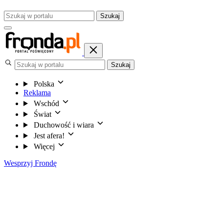
Szukaj
Szukaj
Polska
Reklama
Wschód
Świat
Duchowość i wiara
Jest afera!
Więcej
Wesprzyj Frondę