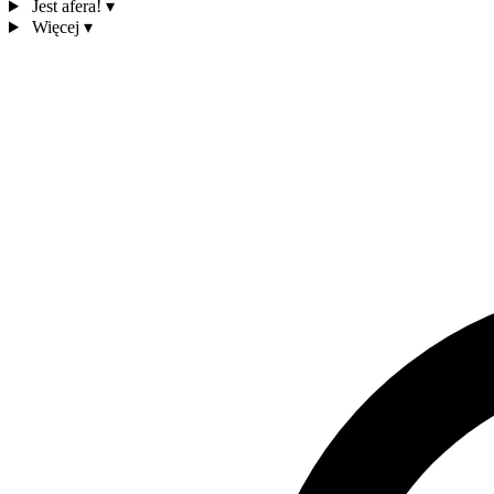
Jest afera!
▾
Więcej
▾