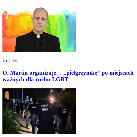
Kościół
O. Martin organizuje… „pielgrzymkę” po miejscach
ważnych dla ruchu LGBT