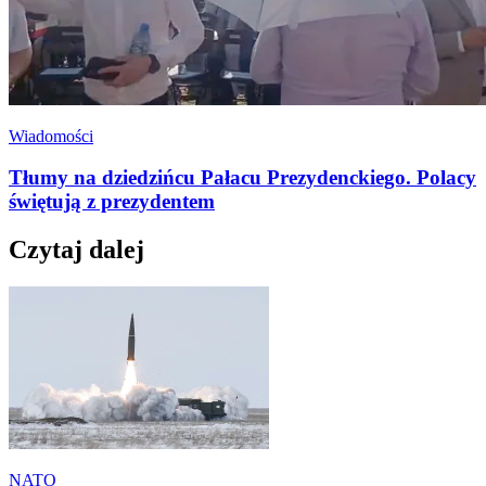
Wiadomości
Tłumy na dziedzińcu Pałacu Prezydenckiego. Polacy
świętują z prezydentem
Czytaj dalej
NATO