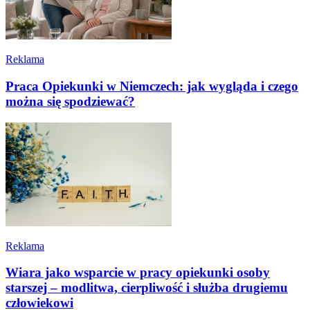
Reklama
Praca Opiekunki w Niemczech: jak wygląda i czego
można się spodziewać?
Reklama
Wiara jako wsparcie w pracy opiekunki osoby
starszej – modlitwa, cierpliwość i służba drugiemu
człowiekowi