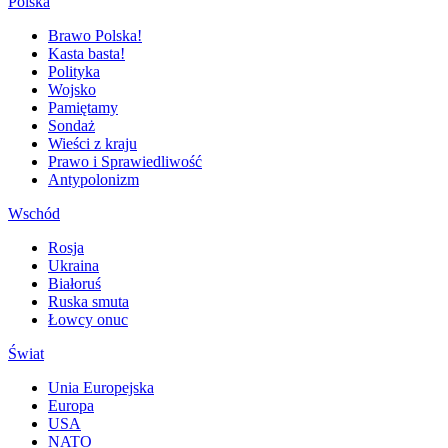
Polska
Brawo Polska!
Kasta basta!
Polityka
Wojsko
Pamiętamy
Sondaż
Wieści z kraju
Prawo i Sprawiedliwość
Antypolonizm
Wschód
Rosja
Ukraina
Białoruś
Ruska smuta
Łowcy onuc
Świat
Unia Europejska
Europa
USA
NATO