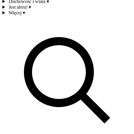
Duchowość i wiara
▾
Jest afera!
▾
Więcej
▾