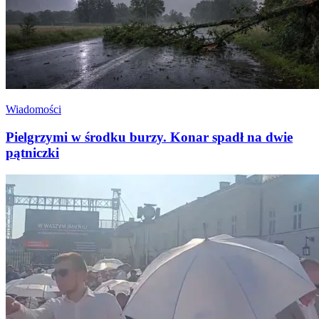
Wiadomości
Pielgrzymi w środku burzy. Konar spadł na dwie
pątniczki