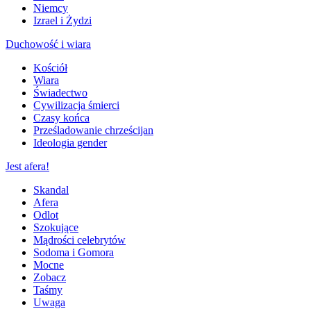
Niemcy
Izrael i Żydzi
Duchowość i wiara
Kościół
Wiara
Świadectwo
Cywilizacja śmierci
Czasy końca
Prześladowanie chrześcijan
Ideologia gender
Jest afera!
Skandal
Afera
Odlot
Szokujące
Mądrości celebrytów
Sodoma i Gomora
Mocne
Zobacz
Taśmy
Uwaga