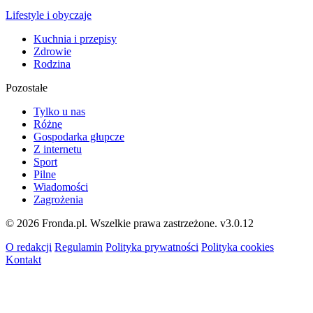
Lifestyle i obyczaje
Kuchnia i przepisy
Zdrowie
Rodzina
Pozostałe
Tylko u nas
Różne
Gospodarka głupcze
Z internetu
Sport
Pilne
Wiadomości
Zagrożenia
© 2026 Fronda.pl. Wszelkie prawa zastrzeżone.
v3.0.12
O redakcji
Regulamin
Polityka prywatności
Polityka cookies
Kontakt