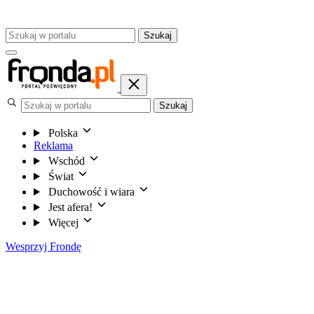
Szukaj
Szukaj
Polska
Reklama
Wschód
Świat
Duchowość i wiara
Jest afera!
Więcej
Wesprzyj Frondę