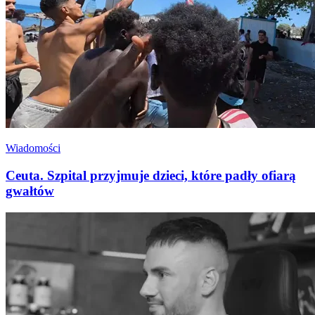
Wiadomości
Ceuta. Szpital przyjmuje dzieci, które padły ofiarą
gwałtów