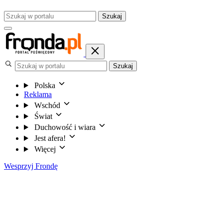
Szukaj
Szukaj
Polska
Reklama
Wschód
Świat
Duchowość i wiara
Jest afera!
Więcej
Wesprzyj Frondę