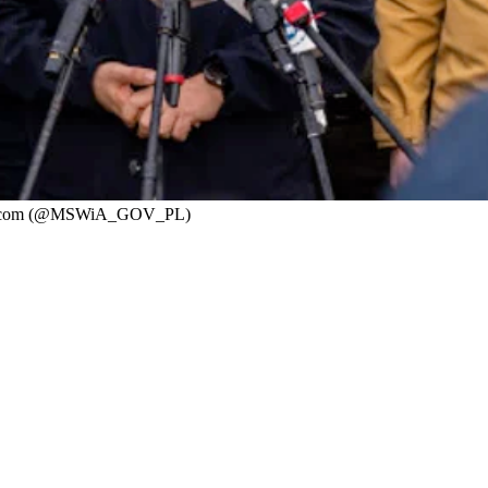
a: X.com (@MSWiA_GOV_PL)