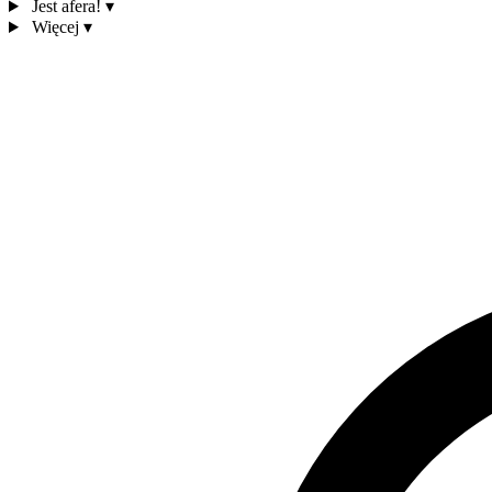
Jest afera!
▾
Więcej
▾