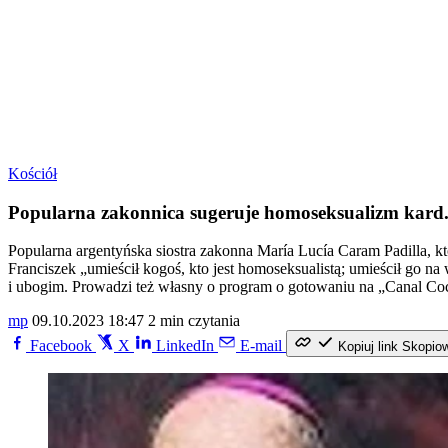
Kościół
Popularna zakonnica sugeruje homoseksualizm kard
Popularna argentyńska siostra zakonna María Lucía Caram Padilla, k
Franciszek „umieścił kogoś, kto jest homoseksualistą; umieścił go n
i ubogim. Prowadzi też własny o program o gotowaniu na „Canal Co
mp
09.10.2023 18:47
2 min czytania
Facebook
X
LinkedIn
E-mail
Kopiuj link
Skopio