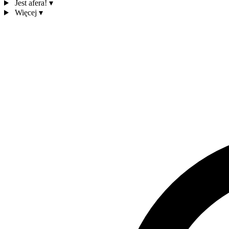
Jest afera!
▾
Więcej
▾