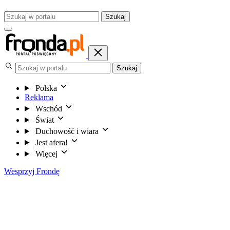
Szukaj
Szukaj
Polska
Reklama
Wschód
Świat
Duchowość i wiara
Jest afera!
Więcej
Wesprzyj Frondę