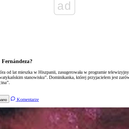
ad
. Fernándeza?
tóra od lat mieszka w Hiszpanii, zasugerowała w programie telewizyjny
a watykańskim stanowisku”. Dominikanka, której przyjacielem jest zar
cina”.
Komentarze
wano