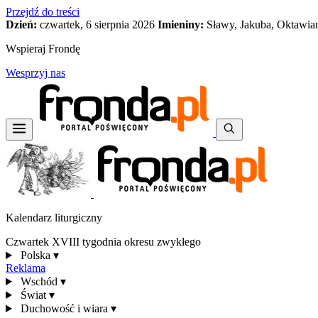
Przejdź do treści
Dzień:
czwartek, 6 sierpnia 2026
Imieniny:
Sławy, Jakuba, Oktawia
Wspieraj Frondę
Wesprzyj nas
Kalendarz liturgiczny
Czwartek XVIII tygodnia okresu zwykłego
Polska
▾
Reklama
Wschód
▾
Świat
▾
Duchowość i wiara
▾