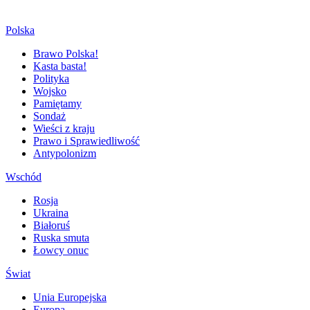
Polska
Brawo Polska!
Kasta basta!
Polityka
Wojsko
Pamiętamy
Sondaż
Wieści z kraju
Prawo i Sprawiedliwość
Antypolonizm
Wschód
Rosja
Ukraina
Białoruś
Ruska smuta
Łowcy onuc
Świat
Unia Europejska
Europa