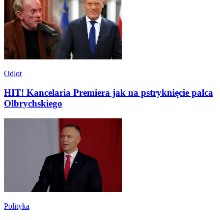
Odlot
HIT! Kancelaria Premiera jak na pstryknięcie palca
Olbrychskiego
Polityka