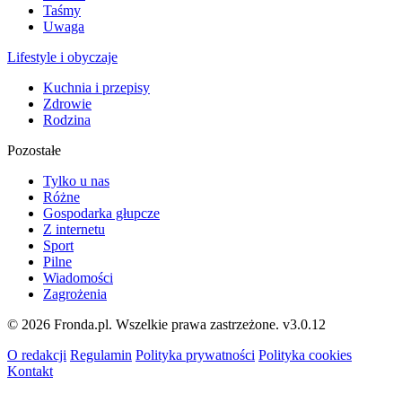
Taśmy
Uwaga
Lifestyle i obyczaje
Kuchnia i przepisy
Zdrowie
Rodzina
Pozostałe
Tylko u nas
Różne
Gospodarka głupcze
Z internetu
Sport
Pilne
Wiadomości
Zagrożenia
© 2026 Fronda.pl. Wszelkie prawa zastrzeżone.
v3.0.12
O redakcji
Regulamin
Polityka prywatności
Polityka cookies
Kontakt