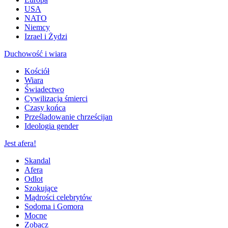
USA
NATO
Niemcy
Izrael i Żydzi
Duchowość i wiara
Kościół
Wiara
Świadectwo
Cywilizacja śmierci
Czasy końca
Prześladowanie chrześcijan
Ideologia gender
Jest afera!
Skandal
Afera
Odlot
Szokujące
Mądrości celebrytów
Sodoma i Gomora
Mocne
Zobacz