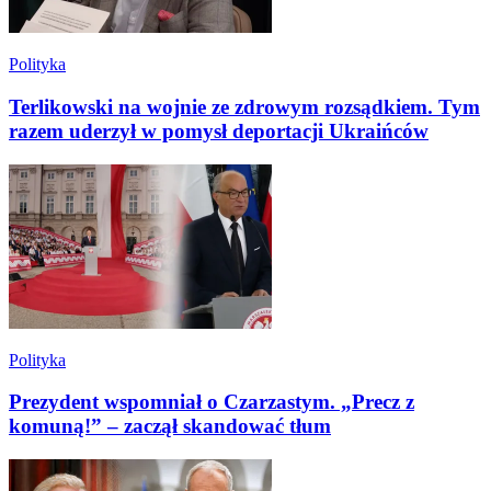
Polityka
Terlikowski na wojnie ze zdrowym rozsądkiem. Tym
razem uderzył w pomysł deportacji Ukraińców
Polityka
Prezydent wspomniał o Czarzastym. „Precz z
komuną!” – zaczął skandować tłum