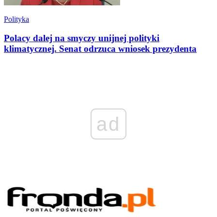
Polityka
Polacy dalej na smyczy unijnej polityki
klimatycznej. Senat odrzuca wniosek prezydenta
ad