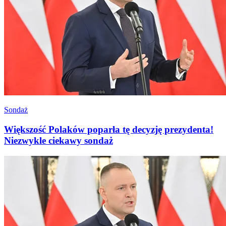
Sondaż
Większość Polaków poparła tę decyzję prezydenta!
Niezwykle ciekawy sondaż