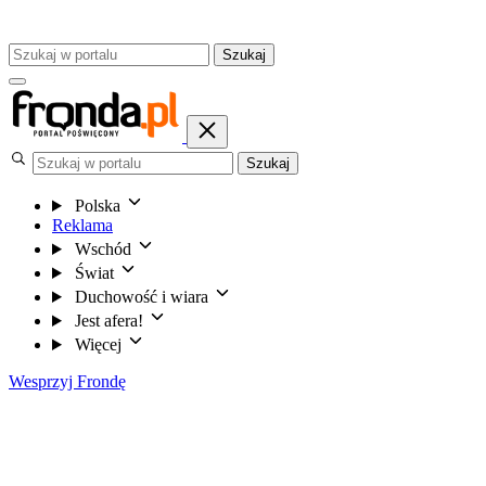
Szukaj
Szukaj
Polska
Reklama
Wschód
Świat
Duchowość i wiara
Jest afera!
Więcej
Wesprzyj Frondę