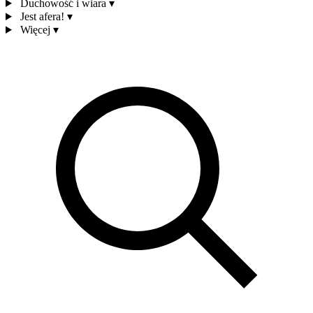
Duchowość i wiara
▾
Jest afera!
▾
Więcej
▾