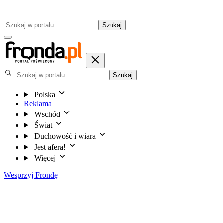
Szukaj
Szukaj
Polska
Reklama
Wschód
Świat
Duchowość i wiara
Jest afera!
Więcej
Wesprzyj Frondę