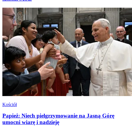
Kościół
Papież: Niech pielgrzymowanie na Jasną Górę
umocni wiarę i nadzieję