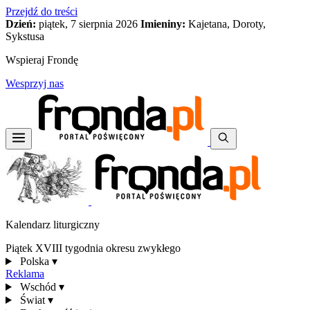
Przejdź do treści
Dzień:
piątek, 7 sierpnia 2026
Imieniny:
Kajetana, Doroty,
Sykstusa
Wspieraj Frondę
Wesprzyj nas
Kalendarz liturgiczny
Piątek XVIII tygodnia okresu zwykłego
Polska
▾
Reklama
Wschód
▾
Świat
▾