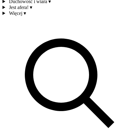
Duchowość i wiara
▾
Jest afera!
▾
Więcej
▾