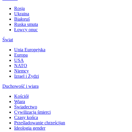
Rosja
Ukraina
Białoruś
Ruska smuta
Łowcy onuc
Świat
Unia Europejska
Europa
USA
NATO
Niemcy
Izrael i Żydzi
Duchowość i wiara
Kościół
Wiara
Świadectwo
Cywilizacja śmierci
Czasy końca
Prześladowanie chrześcijan
Ideologia gender