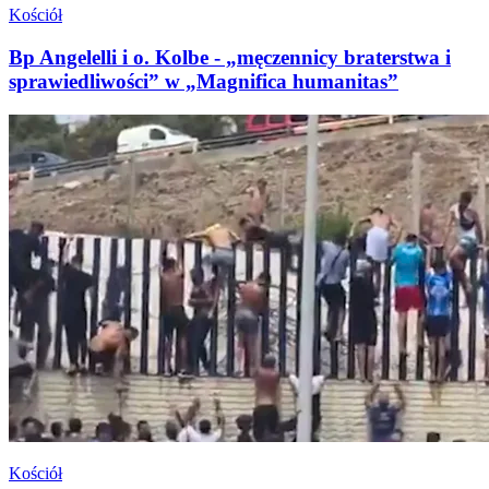
Kościół
Bp Angelelli i o. Kolbe - „męczennicy braterstwa i
sprawiedliwości” w „Magnifica humanitas”
Kościół