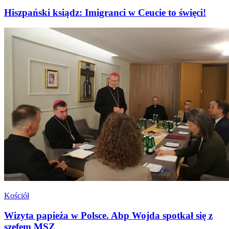
Hiszpański ksiądz: Imigranci w Ceucie to święci!
Kościół
Wizyta papieża w Polsce. Abp Wojda spotkał się z
szefem MSZ