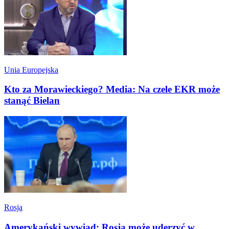
Unia Europejska
Kto za Morawieckiego? Media: Na czele EKR może
stanąć Bielan
Rosja
Amerykański wywiad: Rosja może uderzyć w