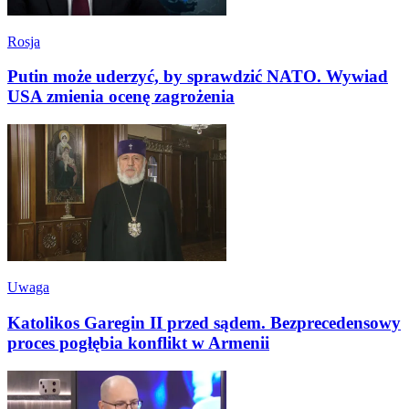
Rosja
Putin może uderzyć, by sprawdzić NATO. Wywiad
USA zmienia ocenę zagrożenia
Uwaga
Katolikos Garegin II przed sądem. Bezprecedensowy
proces pogłębia konflikt w Armenii