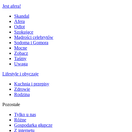
Jest afera!
Skandal
Afera
Odlot
Szokujące
Mądrości celebrytów
Sodoma i Gomora
Mocne
Zobacz
Taśmy
Uwaga
Lifestyle i obyczaje
Kuchnia i przepisy
Zdrowie
Rodzina
Pozostałe
Tylko u nas
Różne
Gospodarka głupcze
Z internetu