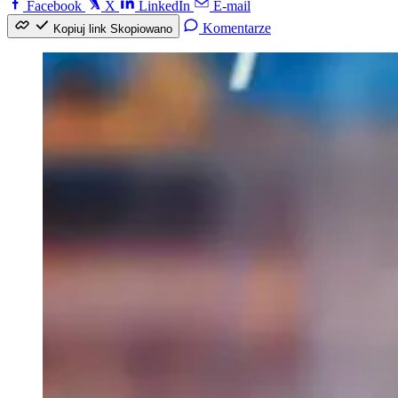
Facebook
X
LinkedIn
E-mail
Komentarze
Kopiuj link
Skopiowano