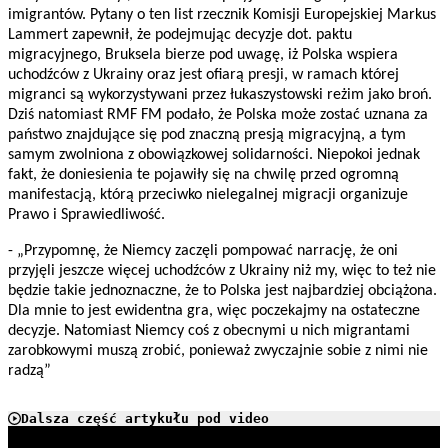
imigrantów. Pytany o ten list rzecznik Komisji Europejskiej Markus
Lammert zapewnił, że podejmując decyzje dot. paktu
migracyjnego, Bruksela bierze pod uwagę, iż Polska wspiera
uchodźców z Ukrainy oraz jest ofiarą presji, w ramach której
migranci są wykorzystywani przez łukaszystowski reżim jako broń.
Dziś natomiast RMF FM podało, że Polska może zostać uznana za
państwo znajdujące się pod znaczną presją migracyjną, a tym
samym zwolniona z obowiązkowej solidarności. Niepokoi jednak
fakt, że doniesienia te pojawiły się na chwilę przed ogromną
manifestacją, którą przeciwko nielegalnej migracji organizuje
Prawo i Sprawiedliwość.
- „Przypomnę, że Niemcy zaczęli pompować narrację, że oni
przyjęli jeszcze więcej uchodźców z Ukrainy niż my, więc to też nie
będzie takie jednoznaczne, że to Polska jest najbardziej obciążona.
Dla mnie to jest ewidentna gra, więc poczekajmy na ostateczne
decyzje. Natomiast Niemcy coś z obecnymi u nich migrantami
zarobkowymi muszą zrobić, ponieważ zwyczajnie sobie z nimi nie
radzą”
Dalsza część artykułu pod video