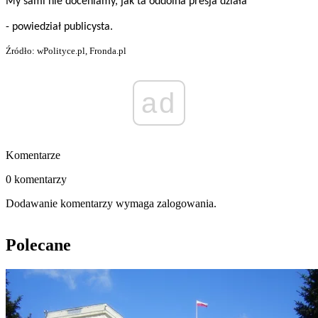
My sami nie doceniamy, jak ta oddolna presja działa”
- powiedział publicysta.
Źródło: wPolityce.pl, Fronda.pl
ad
Komentarze
0 komentarzy
Dodawanie komentarzy wymaga zalogowania.
Polecane