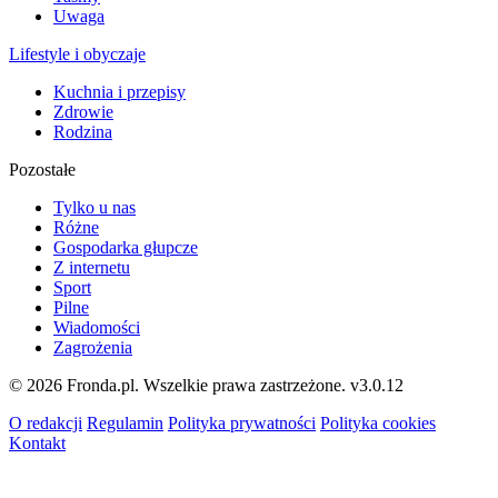
Uwaga
Lifestyle i obyczaje
Kuchnia i przepisy
Zdrowie
Rodzina
Pozostałe
Tylko u nas
Różne
Gospodarka głupcze
Z internetu
Sport
Pilne
Wiadomości
Zagrożenia
© 2026 Fronda.pl. Wszelkie prawa zastrzeżone.
v3.0.12
O redakcji
Regulamin
Polityka prywatności
Polityka cookies
Kontakt