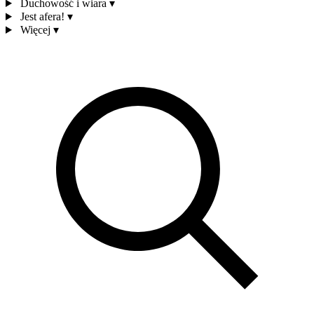
Duchowość i wiara
▾
Jest afera!
▾
Więcej
▾