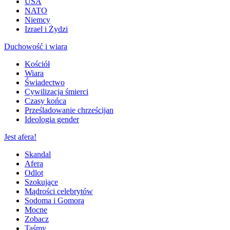
USA
NATO
Niemcy
Izrael i Żydzi
Duchowość i wiara
Kościół
Wiara
Świadectwo
Cywilizacja śmierci
Czasy końca
Prześladowanie chrześcijan
Ideologia gender
Jest afera!
Skandal
Afera
Odlot
Szokujące
Mądrości celebrytów
Sodoma i Gomora
Mocne
Zobacz
Taśmy