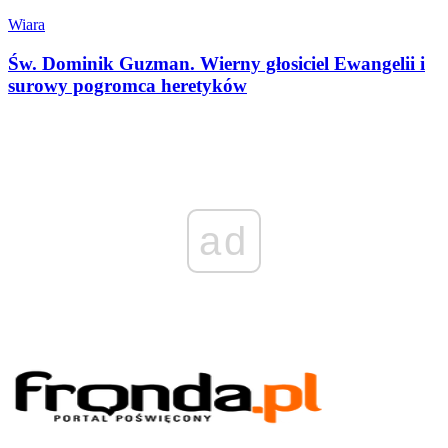
Wiara
Św. Dominik Guzman. Wierny głosiciel Ewangelii i
surowy pogromca heretyków
ad