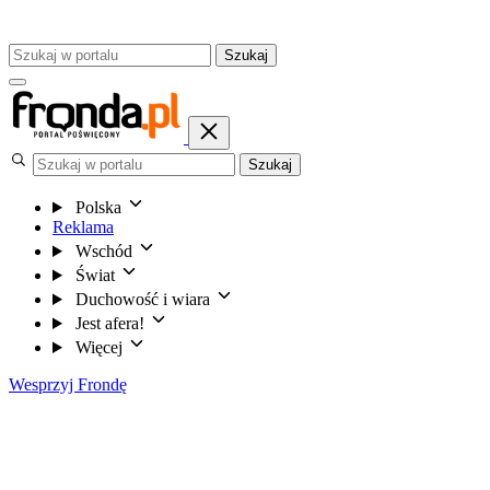
Szukaj
Szukaj
Polska
Reklama
Wschód
Świat
Duchowość i wiara
Jest afera!
Więcej
Wesprzyj Frondę