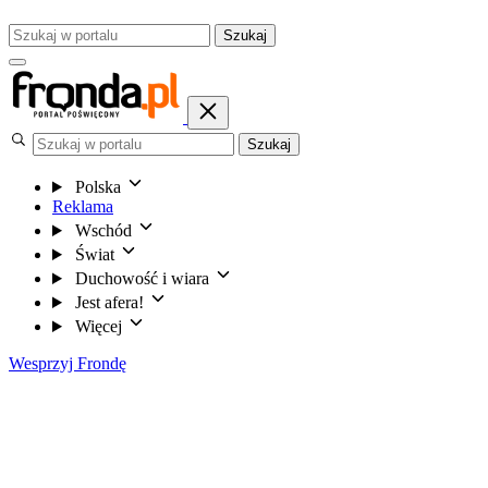
Szukaj
Szukaj
Polska
Reklama
Wschód
Świat
Duchowość i wiara
Jest afera!
Więcej
Wesprzyj Frondę