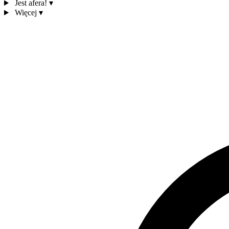
Jest afera!
▾
Więcej
▾