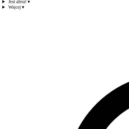
Jest afera!
▾
Więcej
▾