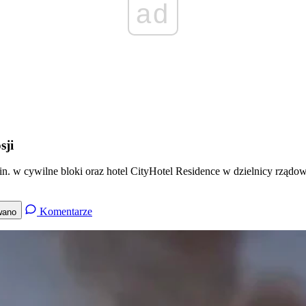
ad
sji
in. w cywilne bloki oraz hotel CityHotel Residence w dzielnicy rządowe
Komentarze
wano