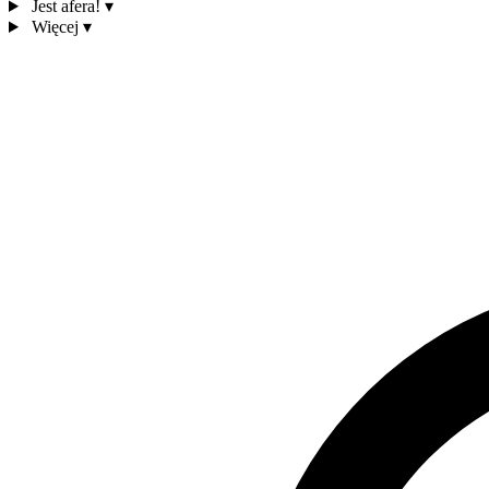
Jest afera!
▾
Więcej
▾