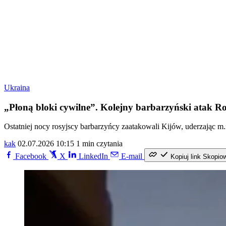
Ukraina
„Płoną bloki cywilne”. Kolejny barbarzyński atak Ro
Ostatniej nocy rosyjscy barbarzyńcy zaatakowali Kijów, uderzając m.
kak
02.07.2026 10:15
1 min czytania
Facebook
X
LinkedIn
E-mail
Kopiuj link
Skopio