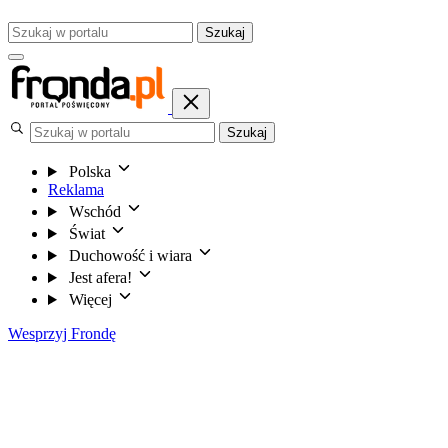
Szukaj
Szukaj
Polska
Reklama
Wschód
Świat
Duchowość i wiara
Jest afera!
Więcej
Wesprzyj Frondę