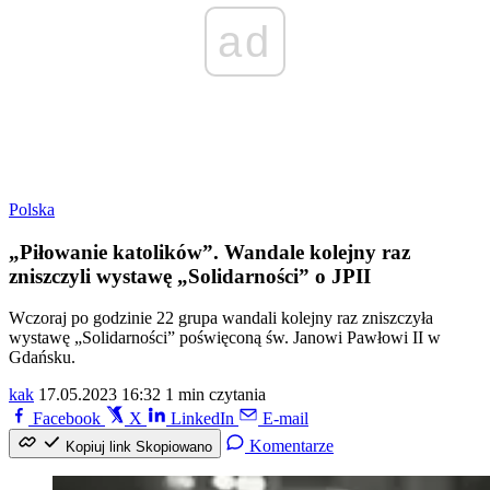
ad
Polska
„Piłowanie katolików”. Wandale kolejny raz
zniszczyli wystawę „Solidarności” o JPII
Wczoraj po godzinie 22 grupa wandali kolejny raz zniszczyła
wystawę „Solidarności” poświęconą św. Janowi Pawłowi II w
Gdańsku.
kak
17.05.2023 16:32
1 min czytania
Facebook
X
LinkedIn
E-mail
Komentarze
Kopiuj link
Skopiowano