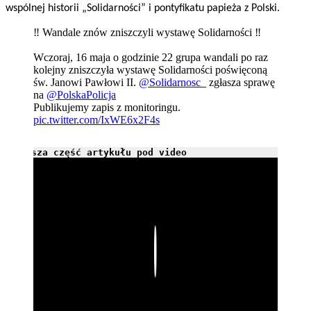
wspólnej historii „Solidarności” i pontyfikatu papieża z Polski.
‼️ Wandale znów zniszczyli wystawę Solidarności ‼️
Wczoraj, 16 maja o godzinie 22 grupa wandali po raz
kolejny zniszczyła wystawę Solidarności poświęconą
św. Janowi Pawłowi II.
@Solidarnosc_
zgłasza sprawę
na
@PolskaPolicja
Publikujemy zapis z monitoringu.
pic.twitter.com/IxWE6x2F4s
Dalsza część artykułu pod video
Play