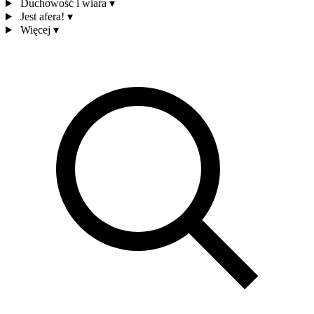
Duchowość i wiara
▾
Jest afera!
▾
Więcej
▾