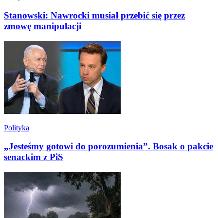
Stanowski: Nawrocki musiał przebić się przez
zmowę manipulacji
Polityka
„Jesteśmy gotowi do porozumienia”. Bosak o pakcie
senackim z PiS