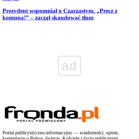
Prezydent wspomniał o Czarzastym. „Precz z
komuną!” – zaczął skandować tłum
ad
Portal publicystyczno-informacyjny — wiadomości, opinie,
komentarze o Polsce, świecie, Kościele i życiu publicznym.