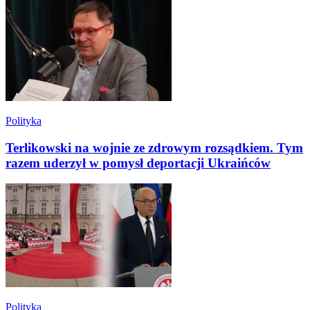
Polityka
Terlikowski na wojnie ze zdrowym rozsądkiem. Tym
razem uderzył w pomysł deportacji Ukraińców
Polityka