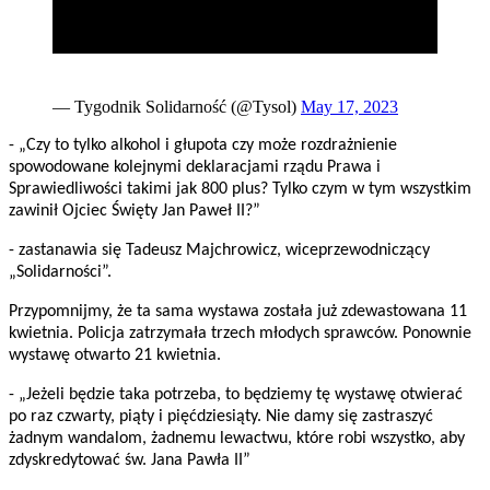
— Tygodnik Solidarność (@Tysol)
May 17, 2023
- „Czy to tylko alkohol i głupota czy może rozdrażnienie
spowodowane kolejnymi deklaracjami rządu Prawa i
Sprawiedliwości takimi jak 800 plus? Tylko czym w tym wszystkim
zawinił Ojciec Święty Jan Paweł II?”
- zastanawia się Tadeusz Majchrowicz, wiceprzewodniczący
„Solidarności”.
Przypomnijmy, że ta sama wystawa została już zdewastowana 11
kwietnia. Policja zatrzymała trzech młodych sprawców. Ponownie
wystawę otwarto 21 kwietnia.
- „Jeżeli będzie taka potrzeba, to będziemy tę wystawę otwierać
po raz czwarty, piąty i pięćdziesiąty. Nie damy się zastraszyć
żadnym wandalom, żadnemu lewactwu, które robi wszystko, aby
zdyskredytować św. Jana Pawła II”