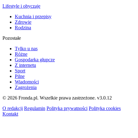
Lifestyle i obyczaje
Kuchnia i przepisy
Zdrowie
Rodzina
Pozostałe
Tylko u nas
Różne
Gospodarka głupcze
Z internetu
Sport
Pilne
Wiadomości
Zagrożenia
© 2026 Fronda.pl. Wszelkie prawa zastrzeżone.
v3.0.12
O redakcji
Regulamin
Polityka prywatności
Polityka cookies
Kontakt