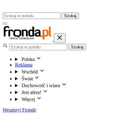
Szukaj
Szukaj
Polska
Reklama
Wschód
Świat
Duchowość i wiara
Jest afera!
Więcej
Wesprzyj Frondę