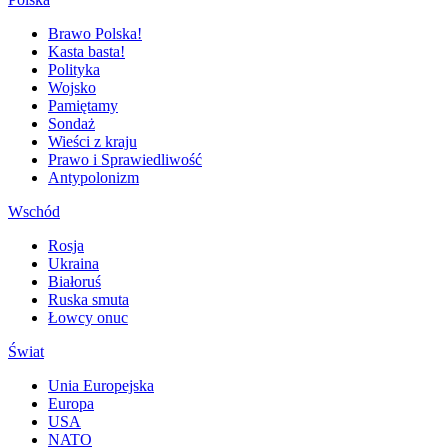
Brawo Polska!
Kasta basta!
Polityka
Wojsko
Pamiętamy
Sondaż
Wieści z kraju
Prawo i Sprawiedliwość
Antypolonizm
Wschód
Rosja
Ukraina
Białoruś
Ruska smuta
Łowcy onuc
Świat
Unia Europejska
Europa
USA
NATO