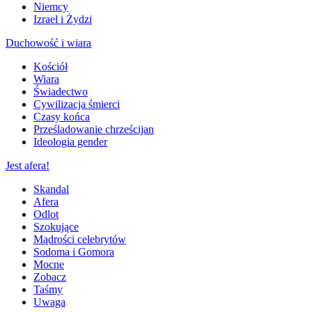
Niemcy
Izrael i Żydzi
Duchowość i wiara
Kościół
Wiara
Świadectwo
Cywilizacja śmierci
Czasy końca
Prześladowanie chrześcijan
Ideologia gender
Jest afera!
Skandal
Afera
Odlot
Szokujące
Mądrości celebrytów
Sodoma i Gomora
Mocne
Zobacz
Taśmy
Uwaga