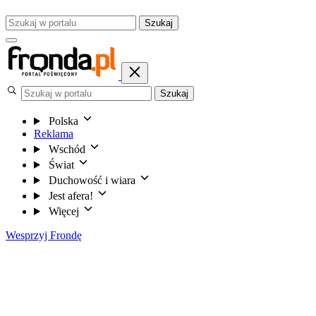
Szukaj
Szukaj
Polska
Reklama
Wschód
Świat
Duchowość i wiara
Jest afera!
Więcej
Wesprzyj Frondę