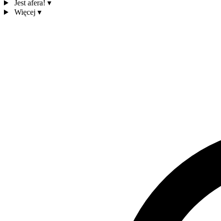
Jest afera!
▾
Więcej
▾