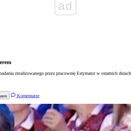
ad
derem
adania zrealizowanego przez pracownię Estymator w ostatnich dniach
Komentarze
wano