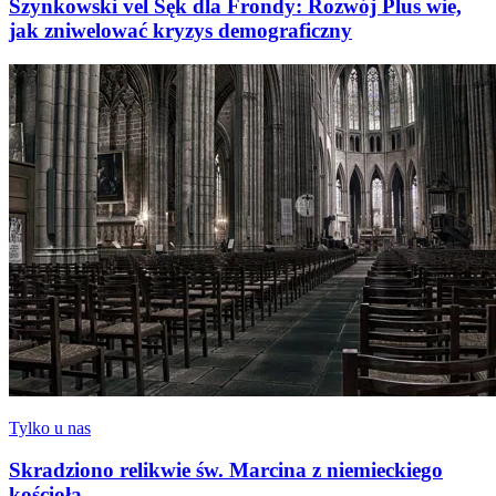
Szynkowski vel Sęk dla Frondy: Rozwój Plus wie,
jak zniwelować kryzys demograficzny
Tylko u nas
Skradziono relikwie św. Marcina z niemieckiego
kościoła