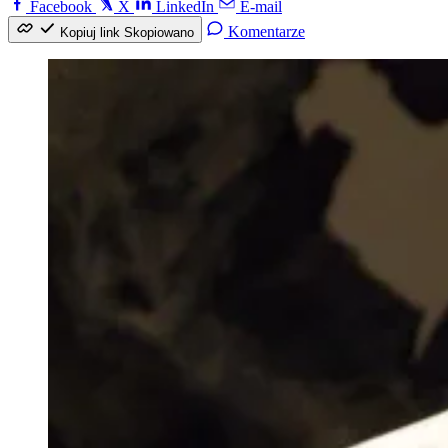
Facebook
X
LinkedIn
E-mail
Komentarze
Kopiuj link
Skopiowano