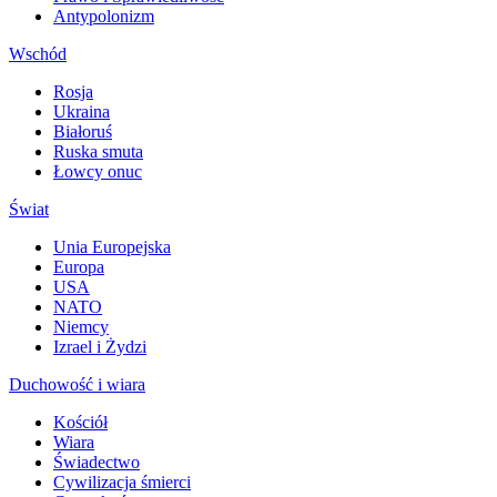
Antypolonizm
Wschód
Rosja
Ukraina
Białoruś
Ruska smuta
Łowcy onuc
Świat
Unia Europejska
Europa
USA
NATO
Niemcy
Izrael i Żydzi
Duchowość i wiara
Kościół
Wiara
Świadectwo
Cywilizacja śmierci