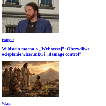
Polityka
Wildstein mocno o „Wyborczej”: Obrzydliwe
ocieplanie wizerunku i „damage control”
Wiara