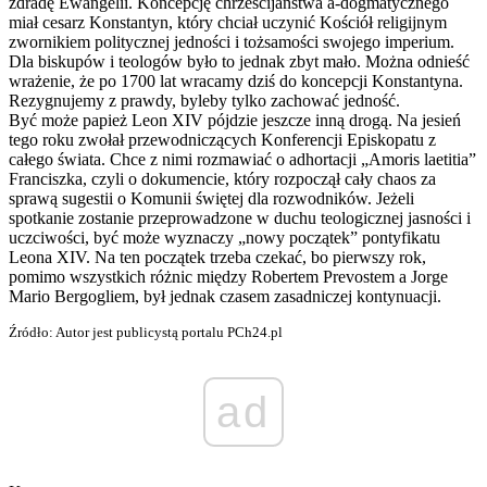
zdradę Ewangelii. Koncepcję chrześcijaństwa a-dogmatycznego
miał cesarz Konstantyn, który chciał uczynić Kościół religijnym
zwornikiem politycznej jedności i tożsamości swojego imperium.
Dla biskupów i teologów było to jednak zbyt mało. Można odnieść
wrażenie, że po 1700 lat wracamy dziś do koncepcji Konstantyna.
Rezygnujemy z prawdy, byleby tylko zachować jedność.
Być może papież Leon XIV pójdzie jeszcze inną drogą. Na jesień
tego roku zwołał przewodniczących Konferencji Episkopatu z
całego świata. Chce z nimi rozmawiać o adhortacji „Amoris laetitia”
Franciszka, czyli o dokumencie, który rozpoczął cały chaos za
sprawą sugestii o Komunii świętej dla rozwodników. Jeżeli
spotkanie zostanie przeprowadzone w duchu teologicznej jasności i
uczciwości, być może wyznaczy „nowy początek” pontyfikatu
Leona XIV. Na ten początek trzeba czekać, bo pierwszy rok,
pomimo wszystkich różnic między Robertem Prevostem a Jorge
Mario Bergogliem, był jednak czasem zasadniczej kontynuacji.
Źródło: Autor jest publicystą portalu PCh24.pl
ad