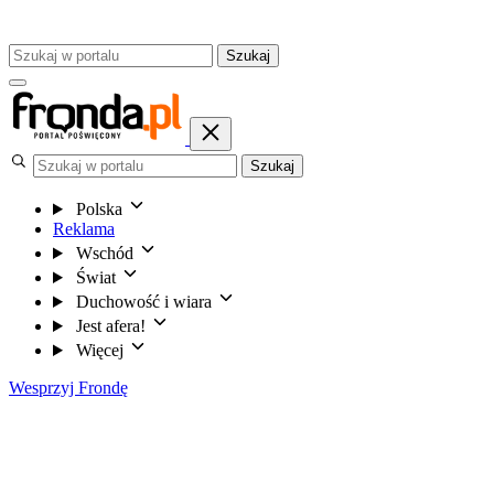
Szukaj
Szukaj
Polska
Reklama
Wschód
Świat
Duchowość i wiara
Jest afera!
Więcej
Wesprzyj Frondę