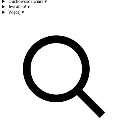
Duchowość i wiara
▾
Jest afera!
▾
Więcej
▾