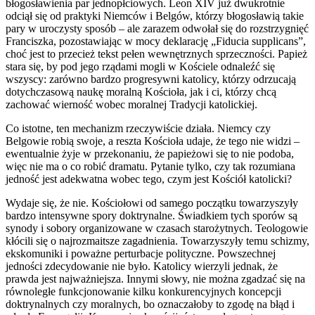
błogosławienia par jednopłciowych. Leon XIV już dwukrotnie
odciął się od praktyki Niemców i Belgów, którzy błogosławią takie
pary w uroczysty sposób – ale zarazem odwołał się do rozstrzygnięć
Franciszka, pozostawiając w mocy deklarację „Fiducia supplicans”,
choć jest to przecież tekst pełen wewnętrznych sprzeczności. Papież
stara się, by pod jego rządami mogli w Kościele odnaleźć się
wszyscy: zarówno bardzo progresywni katolicy, którzy odrzucają
dotychczasową naukę moralną Kościoła, jak i ci, którzy chcą
zachować wierność wobec moralnej Tradycji katolickiej.
Co istotne, ten mechanizm rzeczywiście działa. Niemcy czy
Belgowie robią swoje, a reszta Kościoła udaje, że tego nie widzi –
ewentualnie żyje w przekonaniu, że papieżowi się to nie podoba,
więc nie ma o co robić dramatu. Pytanie tylko, czy tak rozumiana
jedność jest adekwatna wobec tego, czym jest Kościół katolicki?
Wydaje się, że nie. Kościołowi od samego początku towarzyszyły
bardzo intensywne spory doktrynalne. Świadkiem tych sporów są
synody i sobory organizowane w czasach starożytnych. Teologowie
kłócili się o najrozmaitsze zagadnienia. Towarzyszyły temu schizmy,
ekskomuniki i poważne perturbacje polityczne. Powszechnej
jedności zdecydowanie nie było. Katolicy wierzyli jednak, że
prawda jest najważniejsza. Innymi słowy, nie można zgadzać się na
równoległe funkcjonowanie kilku konkurencyjnych koncepcji
doktrynalnych czy moralnych, bo oznaczałoby to zgodę na błąd i