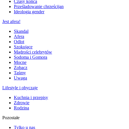
Czasy końca
Prześladowanie chrześcijan
Ideologia gender
Jest afera!
Skandal
Afera
Odlot
Szokujące
Mądrości celebrytów
Sodoma i Gomora
Mocne
Zobacz
Taśmy
Uwaga
Lifestyle i obyczaje
Kuchnia i przepisy
Zdrowie
Rodzina
Pozostałe
Tylko u nas