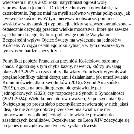
wieczorem 8 maja 2025 roku, natychmiast ogłosił wolę
zaprowadzania jedności. Do idei zjednoczenia odwołał się aż
czterokrotnie. Papież miał na myśli zarówno wymiar polityczny, jak
i wewnątrzkościelny. W tym pierwszym obszarze, pomimo
wysiłków watykańskiej dyplomacji, efekty są zawsze ograniczone –
ostatecznie decydują przecież wielkie mocarstwa, które nie zawsze
są skłonne do tego, by brać pod uwagę opinię Watykanu.
Bezpośredni wpływ Ojciec Święty ma wyłącznie na jedność w
Kościele. W ciągu ostatniego roku sytuacja w tym obszarze była
tymczasem bardzo specyficzna.
Pontyfikat papieża Franciszka przyniósł Kościołowi ogromny
chaos. Zgodzi się z tym chyba każdy, nawet ci, którzy uważają
okres 2013-2025 za czas dobry dla wiary. Franciszek wywoływał
potężne konflikty takimi decyzjami i działaniami, jak umożliwienie
Komunii świętej dla rozwodników (2016), Synod Amazoński
(2019), zgoda na pozaliturgiczne błogosławienie par
jednopłciowych (2023) czy rozpoczęcie Synodu o Synodalności
(2021-2024). Wielu komentatorów uważało, że poczynania Ojca
Świętego są po prostu słabo przemyślane: zawiera się w nich jakaś
idea, ale nie zostaje dobrze przedstawiona światu, nie ma
umocowania w solidnej teologii – i to właśnie prowadzi do
zasadniczych konfliktów. Oczekiwano, że Leon XIV zdecyduje się
na jakieś uporządkowanie tych wszystkich kwestii.