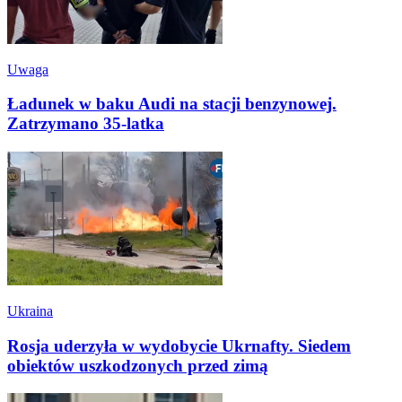
Uwaga
Ładunek w baku Audi na stacji benzynowej.
Zatrzymano 35-latka
Ukraina
Rosja uderzyła w wydobycie Ukrnafty. Siedem
obiektów uszkodzonych przed zimą