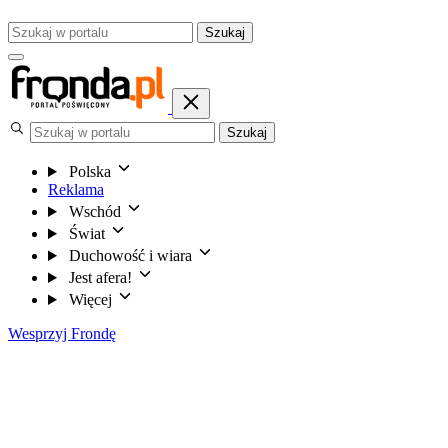
Szukaj
Szukaj
Polska
Reklama
Wschód
Świat
Duchowość i wiara
Jest afera!
Więcej
Wesprzyj Frondę