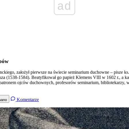
ad
upów
ckiego, założył pierwsze na świecie seminarium duchowne – pisze ks.
 (1538-1584). Beatyfikował go papież Klemens VIII w 1602 r., a kan
t patronem ojców duchownych, profesorów seminarium, bibliotekarzy,
Komentarze
wano