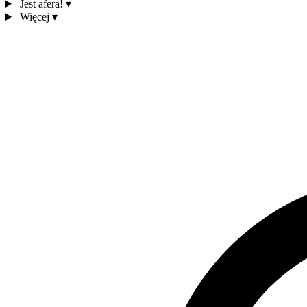
Jest afera!
▾
Więcej
▾