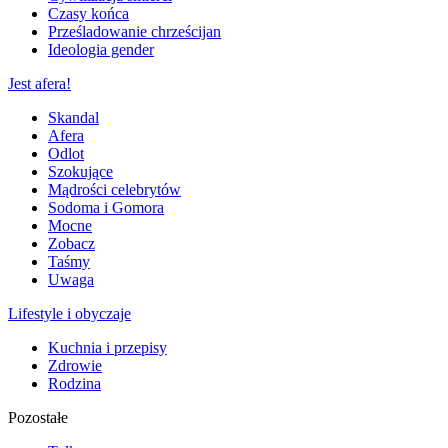
Czasy końca
Prześladowanie chrześcijan
Ideologia gender
Jest afera!
Skandal
Afera
Odlot
Szokujące
Mądrości celebrytów
Sodoma i Gomora
Mocne
Zobacz
Taśmy
Uwaga
Lifestyle i obyczaje
Kuchnia i przepisy
Zdrowie
Rodzina
Pozostałe