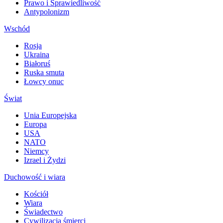
Prawo i Sprawiedliwość
Antypolonizm
Wschód
Rosja
Ukraina
Białoruś
Ruska smuta
Łowcy onuc
Świat
Unia Europejska
Europa
USA
NATO
Niemcy
Izrael i Żydzi
Duchowość i wiara
Kościół
Wiara
Świadectwo
Cywilizacja śmierci