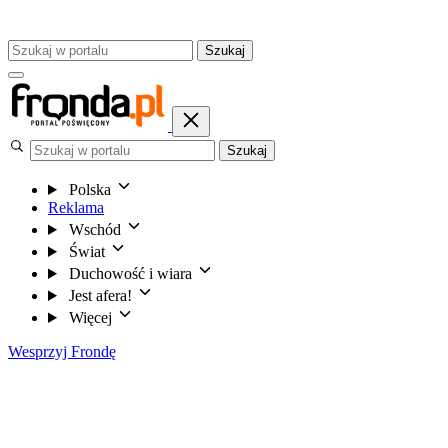
Szukaj
Szukaj
Polska
Reklama
Wschód
Świat
Duchowość i wiara
Jest afera!
Więcej
Wesprzyj Frondę