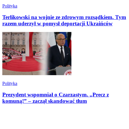
Polityka
Terlikowski na wojnie ze zdrowym rozsądkiem. Tym
razem uderzył w pomysł deportacji Ukraińców
Polityka
Prezydent wspomniał o Czarzastym. „Precz z
komuną!” – zaczął skandować tłum