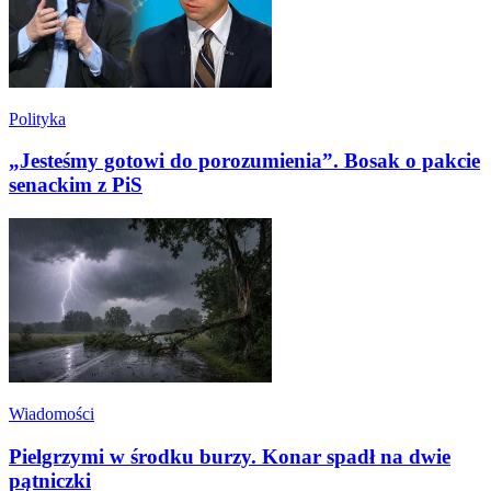
Polityka
„Jesteśmy gotowi do porozumienia”. Bosak o pakcie
senackim z PiS
Wiadomości
Pielgrzymi w środku burzy. Konar spadł na dwie
pątniczki