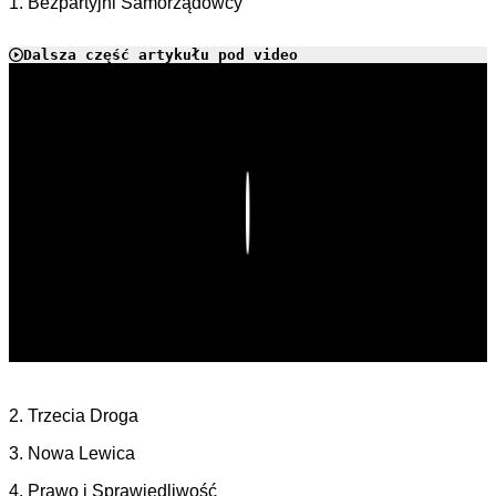
1. Bezpartyjni Samorządowcy
Dalsza część artykułu pod video
Play
2. Trzecia Droga
3. Nowa Lewica
4. Prawo i Sprawiedliwość