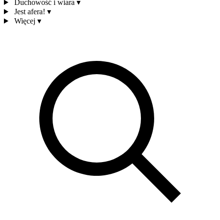
Duchowość i wiara
▾
Jest afera!
▾
Więcej
▾