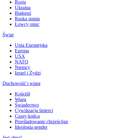
Rosja
Ukraina
Białoruś
Ruska smuta
Łowcy onuc
Świat
Unia Europejska
Europa
USA
NATO
Niemcy
Izrael i Żydzi
Duchowość i wiara
Kościół
Wiara
Świadectwo
Cywilizacja śmierci
Czasy końca
Prześladowanie chrześcijan
Ideologia gender
Jest afera!