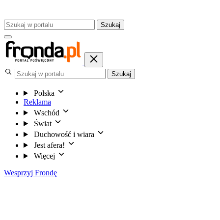
Szukaj
Szukaj
Polska
Reklama
Wschód
Świat
Duchowość i wiara
Jest afera!
Więcej
Wesprzyj Frondę