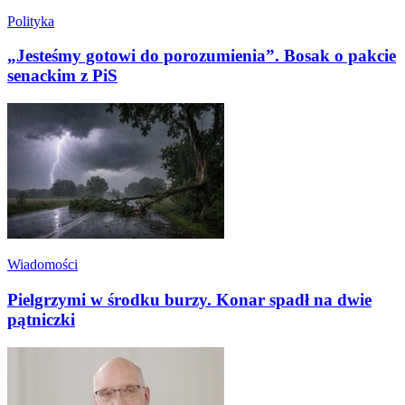
Polityka
„Jesteśmy gotowi do porozumienia”. Bosak o pakcie
senackim z PiS
Wiadomości
Pielgrzymi w środku burzy. Konar spadł na dwie
pątniczki