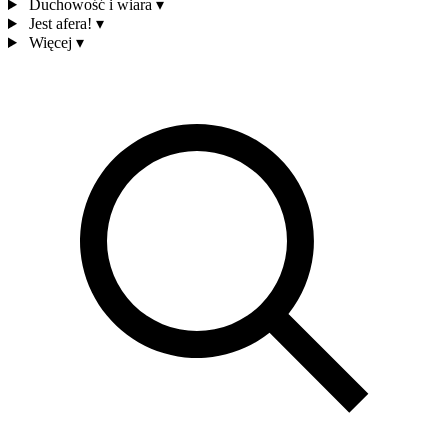
Duchowość i wiara
▾
Jest afera!
▾
Więcej
▾