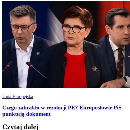
Unia Europejska
Czego zabrakło w rezolucji PE? Europosłowie PiS
punktują dokument
Czytaj dalej