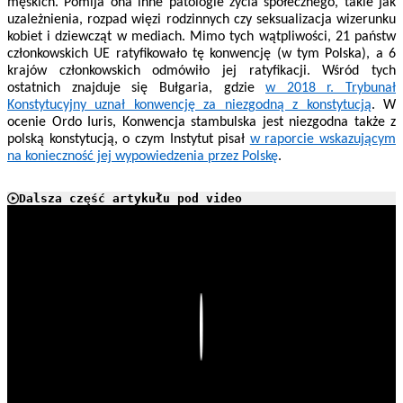
męskich. Pomija ona inne patologie życia społecznego, takie jak
uzależnienia, rozpad więzi rodzinnych czy seksualizacja wizerunku
kobiet i dziewcząt w mediach. Mimo tych wątpliwości,
21 państw
członkowskich UE ratyfikowało tę konwencję (w tym Polska), a 6
krajów członkowskich odmówiło jej ratyfikacji. Wśród tych
ostatnich znajduje się Bułgaria, gdzie
w 2018 r. Trybunał
Konstytucyjny uznał konwencję za niezgodną z konstytucją
. W
ocenie Ordo Iuris, Konwencja stambulska jest niezgodna także z
polską konstytucją, o czym Instytut pisał
w raporcie wskazującym
na konieczność jej wypowiedzenia przez Polskę
.
Dalsza część artykułu pod video
Play