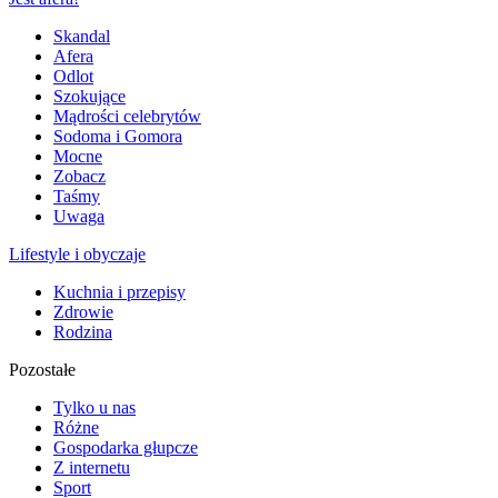
Skandal
Afera
Odlot
Szokujące
Mądrości celebrytów
Sodoma i Gomora
Mocne
Zobacz
Taśmy
Uwaga
Lifestyle i obyczaje
Kuchnia i przepisy
Zdrowie
Rodzina
Pozostałe
Tylko u nas
Różne
Gospodarka głupcze
Z internetu
Sport