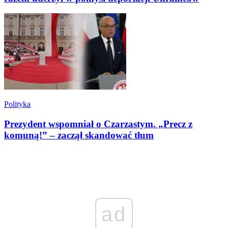
Polityka
Prezydent wspomniał o Czarzastym. „Precz z
komuną!” – zaczął skandować tłum
ad