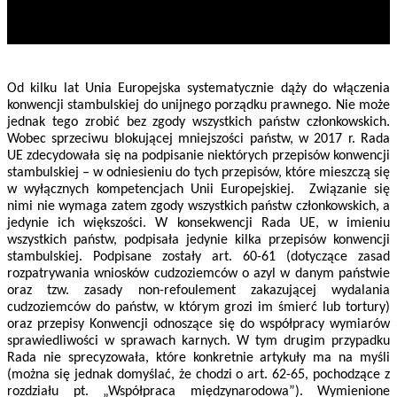
Od kilku lat Unia Europejska systematycznie dąży do włączenia
konwencji stambulskiej do unijnego porządku prawnego. Nie może
jednak tego zrobić bez zgody wszystkich państw członkowskich.
Wobec sprzeciwu blokującej mniejszości państw, w 2017 r. Rada
UE zdecydowała się na podpisanie niektórych przepisów konwencji
stambulskiej – w odniesieniu do tych przepisów, które mieszczą się
w wyłącznych kompetencjach Unii Europejskiej. Związanie się
nimi nie wymaga zatem zgody wszystkich państw członkowskich, a
jedynie ich większości. W konsekwencji Rada UE, w imieniu
wszystkich państw, podpisała jedynie kilka przepisów konwencji
stambulskiej. Podpisane zostały art. 60-61 (dotyczące zasad
rozpatrywania wniosków cudzoziemców o azyl w danym państwie
oraz tzw. zasady non-refoulement zakazującej wydalania
cudzoziemców do państw, w którym grozi im śmierć lub tortury)
oraz przepisy Konwencji odnoszące się do współpracy wymiarów
sprawiedliwości w sprawach karnych. W tym drugim przypadku
Rada nie sprecyzowała, które konkretnie artykuły ma na myśli
(można się jednak domyślać, że chodzi o art. 62-65, pochodzące z
rozdziału pt. „Współpraca międzynarodowa”). Wymienione