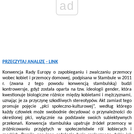
ad
PRZECZYTAJ ANALIZĘ - LINK
Konwencja Rady Europy o zapobieganiu i zwalczaniu przemocy
wobec kobiet i przemocy domowej, podpisana w Stambule w 2011
r. (zwana z tego powodu konwencją stambulską) budzi
kontrowersje, gdyż została oparta na tzw. ideologii gender, która
kwestionuje biologiczne różnice między kobietami i mężczyznami,
uznając je za przyczynę szkodliwych stereotypów. Akt zamiast tego
promuje pojęcie „płci społeczno-kulturowej”, według którego
każdy człowiek może swobodnie decydować o przynależności do
określonej płci, wyłącznie na podstawie swoich subiektywnych
przekonań. Konwencja stambulska
upatruje źródeł przemocy w
zróżnicowaniu przyjętych w społeczeństwie ról kobiecych i