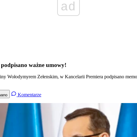
ad
 podpisano ważne umowy!
ainy Wołodymyrem Zełenskim, w Kancelarii Premiera podpisano mem
Komentarze
wano