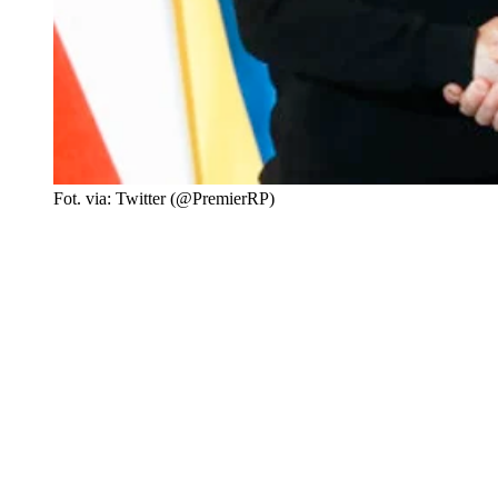
Fot. via: Twitter (@PremierRP)