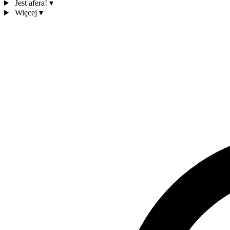
Jest afera!
▾
Więcej
▾