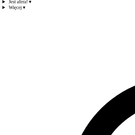
Jest afera!
▾
Więcej
▾