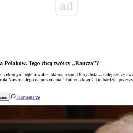
ad
ża Polaków. Tego chcą twórcy „Rancza”?
y rzekomym hejtem wobec aktora, a sam Olbrychski… dalej szerzy sw
ola Nawrockiego na prezydenta. Trudno o kogoś, kto bardziej przeczy i
Komentarze
wano