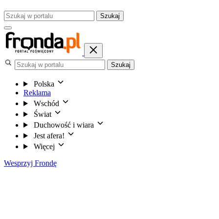
Szukaj
Szukaj
Polska
Reklama
Wschód
Świat
Duchowość i wiara
Jest afera!
Więcej
Wesprzyj Frondę