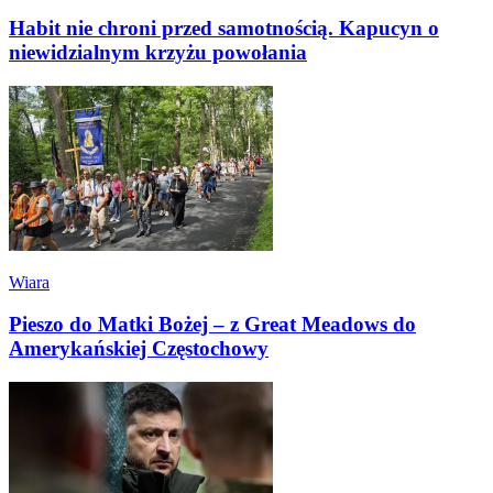
Habit nie chroni przed samotnością. Kapucyn o
niewidzialnym krzyżu powołania
Wiara
Pieszo do Matki Bożej – z Great Meadows do
Amerykańskiej Częstochowy