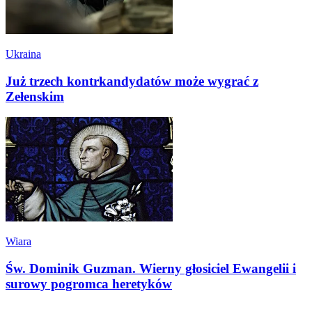
Ukraina
Już trzech kontrkandydatów może wygrać z
Zełenskim
Wiara
Św. Dominik Guzman. Wierny głosiciel Ewangelii i
surowy pogromca heretyków