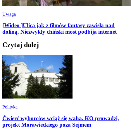
Uwaga
[Wideo ]Ulica jak z filmów fantasy zawisła nad
doliną. Niezwykły chiński most podbija internet
Czytaj dalej
Polityka
Ćwierć wyborców wciąż się waha. KO prowadzi,
projekt Morawieckiego poza Sejmem