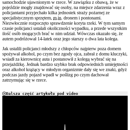
samochodzie ujawnionym w rzece. W zawiązku z obawą, że w
pojeździe mogły znajdować się osoby, na miejsce zdarzenia wraz z
policjantami przyjechało kilka jednostek straży pożarnej ze
specjalistycznym sprzętem,
m.in.
dronem i pontonami.
Niezwłocznie rozpoczęto sprawdzenie koryta rzeki. W tym samym
czasie policjanci ustalali okoliczności wypadku, a przede wszystkim
ilość osób mogących brać w nim udział. Wówczas okazało się, że
autem podróżował 14-latek oraz jego starszy o dwa lata kolega.
Jak ustalili policjanci młodszy z chłopców najpierw poza domem
spożywał alkohol, po czym bez zgody ojca, zabrał z domu kluczyki,
wsiadł za kierownicę auta i postanowił z kolegą wybrać się na
przejażdżkę. Jednak bardzo szybko brak odpowiednich umiejętności
oraz alkohol krążący w młodym organizmie dały się we znaki, gdyż
podczas jazdy pojazd wpadł w poślizg po czym dachował
zatrzymując się w rzece.
Dalsza część artykułu pod video