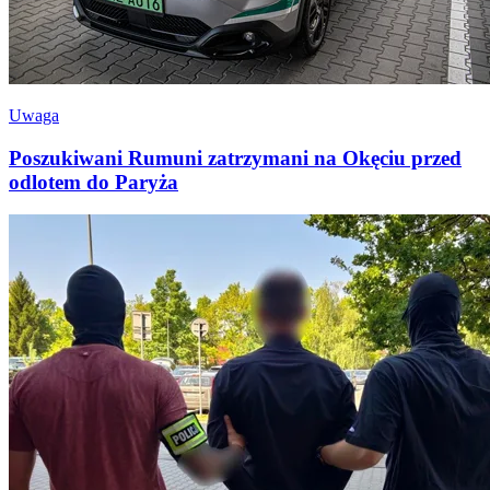
Uwaga
Poszukiwani Rumuni zatrzymani na Okęciu przed
odlotem do Paryża