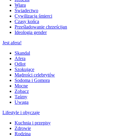
Wiara
Świadectwo
Cywilizacja śmierci
Czasy końca
Prześladowanie chrześcijan
Ideologia gender
Jest afera!
Skandal
Afera
Odlot
Szokujące
Mądrości celebrytów
Sodoma i Gomora
Mocne
Zobacz
Taśmy
Uwaga
Lifestyle i obyczaje
Kuchnia i przepisy
Zdrowie
Rodzina