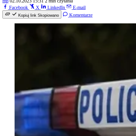
mp
02.10.2023 15:31
2 min czytania
Facebook
X
LinkedIn
E-mail
Komentarze
Kopiuj link
Skopiowano