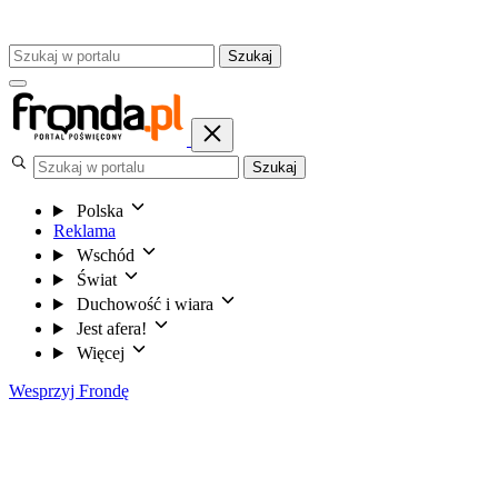
Szukaj
Szukaj
Polska
Reklama
Wschód
Świat
Duchowość i wiara
Jest afera!
Więcej
Wesprzyj Frondę