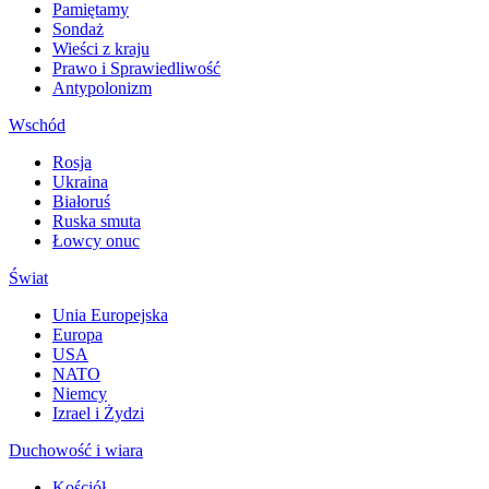
Pamiętamy
Sondaż
Wieści z kraju
Prawo i Sprawiedliwość
Antypolonizm
Wschód
Rosja
Ukraina
Białoruś
Ruska smuta
Łowcy onuc
Świat
Unia Europejska
Europa
USA
NATO
Niemcy
Izrael i Żydzi
Duchowość i wiara
Kościół