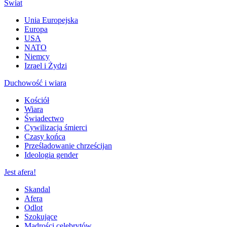
Świat
Unia Europejska
Europa
USA
NATO
Niemcy
Izrael i Żydzi
Duchowość i wiara
Kościół
Wiara
Świadectwo
Cywilizacja śmierci
Czasy końca
Prześladowanie chrześcijan
Ideologia gender
Jest afera!
Skandal
Afera
Odlot
Szokujące
Mądrości celebrytów