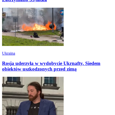
Ukraina
Rosja uderzyła w wydobycie Ukrnafty. Siedem
obiektów uszkodzonych przed zimą