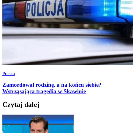
Polska
Zamordował rodzinę, a na końcu siebie?
Wstrząsająca tragedia w Skawinie
Czytaj dalej