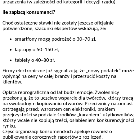
urządzenia (w zależności od kategorii i decyzji rządu).
Ile zapłacą konsumenci?
Choć ostateczne stawki nie zostały jeszcze oficjalnie
potwierdzone, szacunki ekspertów wskazują, że:
smartfony mogą podrożeć o 30–70 zł,
laptopy o 50–150 zł,
tablety o 40–80 zł.
Firmy elektroniczne już sygnalizują, że „nowy podatek” może
wpłynąć na ceny w całej branży i przerzucić koszty na
klientów.
Opłata reprograficzna od lat budzi emocje. Zwolennicy
przekonują, że to uczciwe wsparcie dla twórców, którzy tracą
na swobodnym kopiowaniu utworów. Przeciwnicy natomiast
ostrzegają przed: wzrostem cen elektroniki, brakiem
przejrzystości w podziale środków „karaniem” użytkowników,
którzy wcale nie kopiują treści, osłabieniem konkurencyjności
rynku.
Część organizacji konsumenckich apeluje również o
publikowanie corocznych raportów z rozliczeń.