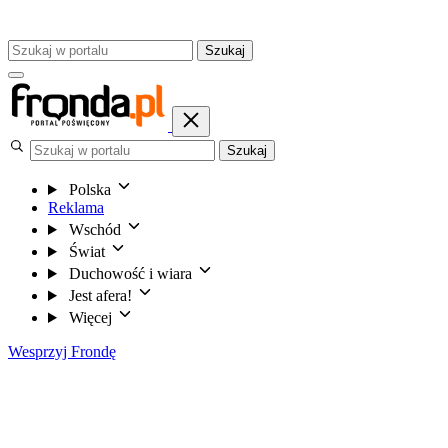
Szukaj
Szukaj
Polska
Reklama
Wschód
Świat
Duchowość i wiara
Jest afera!
Więcej
Wesprzyj Frondę