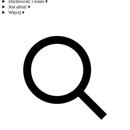
Duchowość i wiara
▾
Jest afera!
▾
Więcej
▾