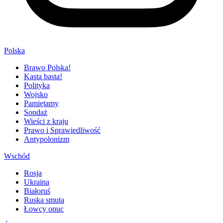
Polska
Brawo Polska!
Kasta basta!
Polityka
Wojsko
Pamiętamy
Sondaż
Wieści z kraju
Prawo i Sprawiedliwość
Antypolonizm
Wschód
Rosja
Ukraina
Białoruś
Ruska smuta
Łowcy onuc