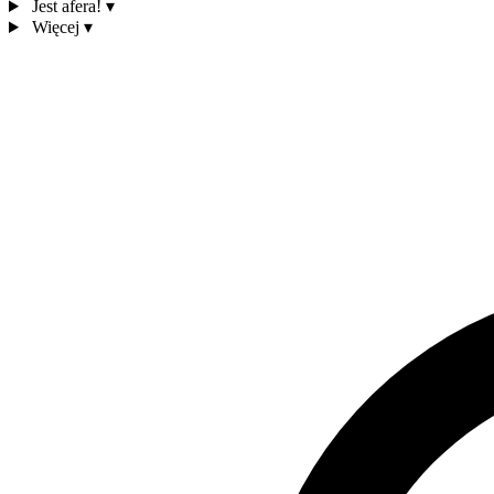
Jest afera!
▾
Więcej
▾