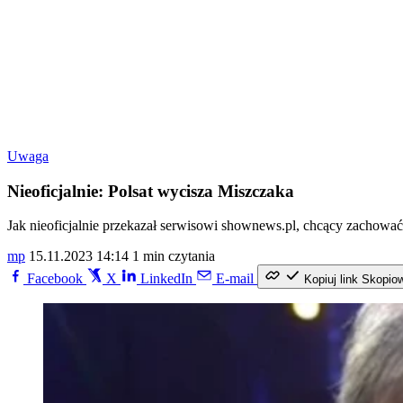
Uwaga
Nieoficjalnie: Polsat wycisza Miszczaka
Jak nieoficjalnie przekazał serwisowi shownews.pl, chcący zachow
mp
15.11.2023 14:14
1 min czytania
Facebook
X
LinkedIn
E-mail
Kopiuj link
Skopio