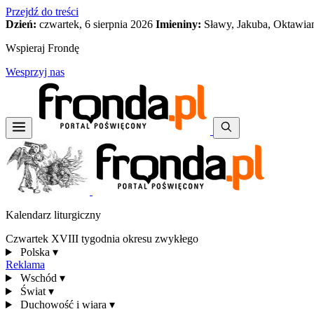
Przejdź do treści
Dzień:
czwartek, 6 sierpnia 2026
Imieniny:
Sławy, Jakuba, Oktawia
Wspieraj Frondę
Wesprzyj nas
Kalendarz liturgiczny
Czwartek XVIII tygodnia okresu zwykłego
Polska
▾
Reklama
Wschód
▾
Świat
▾
Duchowość i wiara
▾