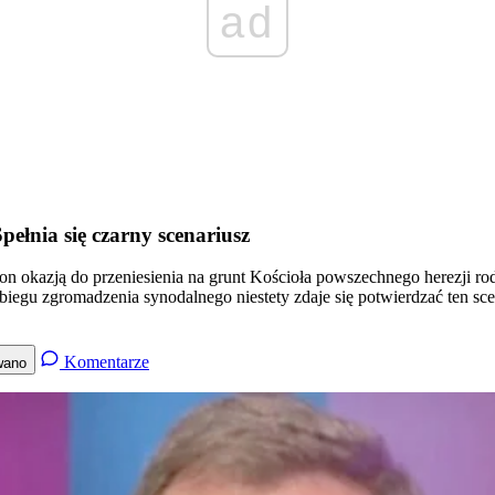
ad
łnia się czarny scenariusz
n okazją do przeniesienia na grunt Kościoła powszechnego herezji ro
biegu zgromadzenia synodalnego niestety zdaje się potwierdzać ten sce
Komentarze
wano