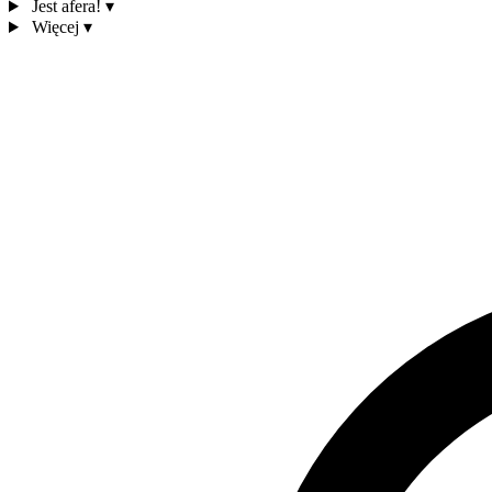
Jest afera!
▾
Więcej
▾