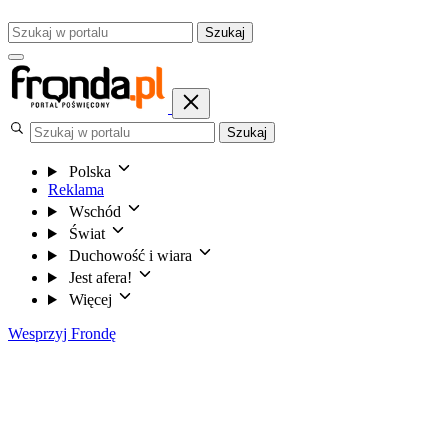
Szukaj
Szukaj
Polska
Reklama
Wschód
Świat
Duchowość i wiara
Jest afera!
Więcej
Wesprzyj Frondę