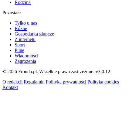
Rodzina
Pozostałe
Tylko u nas
Różne
Gospodarka głupcze
Z internetu
Sport
Pilne
Wiadomości
Zagrożenia
© 2026 Fronda.pl. Wszelkie prawa zastrzeżone.
v3.0.12
O redakcji
Regulamin
Polityka prywatności
Polityka cookies
Kontakt