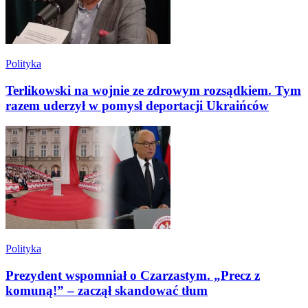
Polityka
Terlikowski na wojnie ze zdrowym rozsądkiem. Tym
razem uderzył w pomysł deportacji Ukraińców
Polityka
Prezydent wspomniał o Czarzastym. „Precz z
komuną!” – zaczął skandować tłum