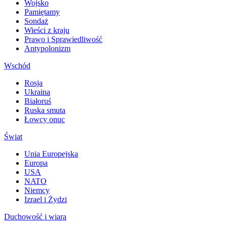
Wojsko
Pamiętamy
Sondaż
Wieści z kraju
Prawo i Sprawiedliwość
Antypolonizm
Wschód
Rosja
Ukraina
Białoruś
Ruska smuta
Łowcy onuc
Świat
Unia Europejska
Europa
USA
NATO
Niemcy
Izrael i Żydzi
Duchowość i wiara