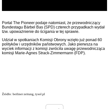
P
ortal The Pioneer
podaje natomiast
,
że
przewodniczący
Bundestagu Bärbel Bas (SPD) czterech przypadkach wydał
tzw. upoważnienie do ścigania w
tej sprawie.
U
dział
w spotkaniach Komisji Obrony wzięło już
ponad 60
polityków i urzędników państwowych.
Jako pierwsza na
wyciek informacji z komisji zwróciła uwagę
przewodnicząca
komisji Marie-Agnes Strack-Zimmermann (FDP).
Źródło: berliner zeitung, tysol.pl