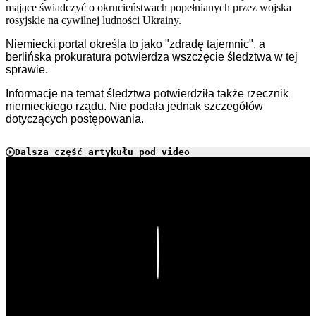
mające świadczyć o okrucieństwach popełnianych przez wojska
rosyjskie na cywilnej ludności Ukrainy.
Niemiecki portal określa to jako
"zdrad
ę
tajemnic",
a
b
erlińska prokuratura
potwierdza wszczęcie śledztwa w tej
sprawie.
Informacje na temat śledztwa potwierdziła także r
zecznik
niemieckiego
rządu.
Nie podała jednak
szczegółów
dotyczących postępowania.
Dalsza część artykułu pod video
Play