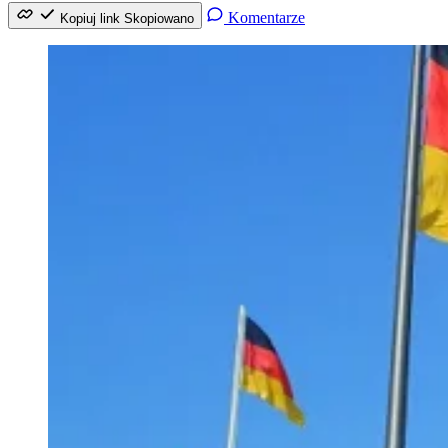
Komentarze
Kopiuj link
Skopiowano