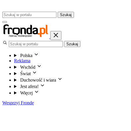
Szukaj
Szukaj
Polska
Reklama
Wschód
Świat
Duchowość i wiara
Jest afera!
Więcej
Wesprzyj Frondę