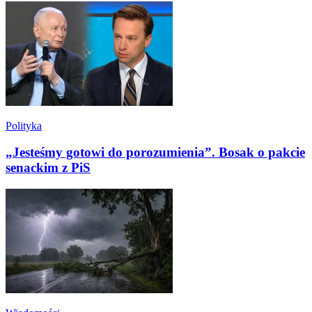
Polityka
„Jesteśmy gotowi do porozumienia”. Bosak o pakcie
senackim z PiS