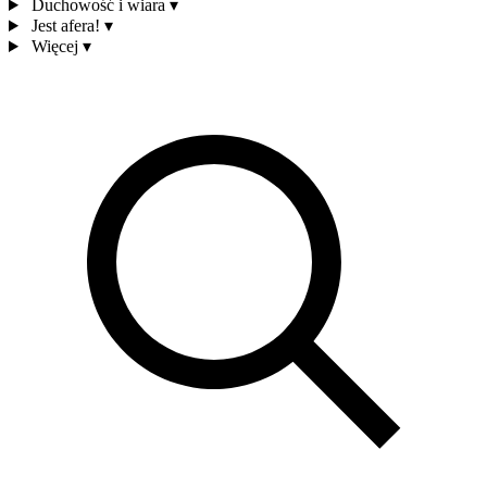
Duchowość i wiara
▾
Jest afera!
▾
Więcej
▾