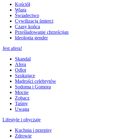
Kościół
Wiara
Świadectwo
Cywilizacja śmierci
Czasy końca
Prześladowanie chrześcijan
Ideologia gender
Jest afera!
Skandal
Afera
Odlot
Szokujące
Mądrości celebrytów
Sodoma i Gomora
Mocne
Zobacz
Taśmy
Uwaga
Lifestyle i obyczaje
Kuchnia i przepisy
Zdrowie