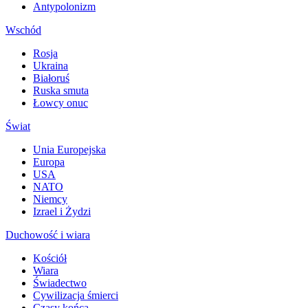
Antypolonizm
Wschód
Rosja
Ukraina
Białoruś
Ruska smuta
Łowcy onuc
Świat
Unia Europejska
Europa
USA
NATO
Niemcy
Izrael i Żydzi
Duchowość i wiara
Kościół
Wiara
Świadectwo
Cywilizacja śmierci
Czasy końca