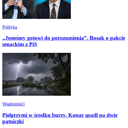
Polityka
„Jesteśmy gotowi do porozumienia”. Bosak o pakcie
senackim z PiS
Wiadomości
Pielgrzymi w środku burzy. Konar spadł na dwie
pątniczki