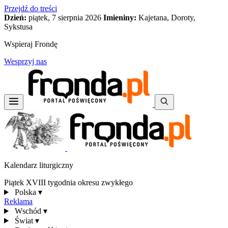
Przejdź do treści
Dzień:
piątek, 7 sierpnia 2026
Imieniny:
Kajetana, Doroty,
Sykstusa
Wspieraj Frondę
Wesprzyj nas
Kalendarz liturgiczny
Piątek XVIII tygodnia okresu zwykłego
Polska
▾
Reklama
Wschód
▾
Świat
▾