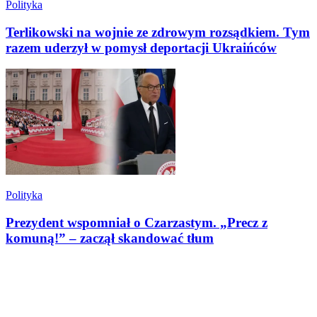
Polityka
Terlikowski na wojnie ze zdrowym rozsądkiem. Tym
razem uderzył w pomysł deportacji Ukraińców
Polityka
Prezydent wspomniał o Czarzastym. „Precz z
komuną!” – zaczął skandować tłum