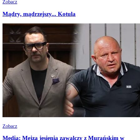
Zobacz
Mądry, mądrzejszy... Kotula
Zobacz
Media: Mejza jesienią zawalczy z Murańskim w