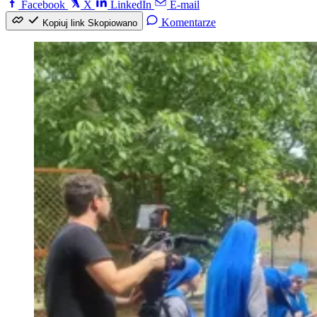
Facebook
X
LinkedIn
E-mail
Komentarze
Kopiuj link
Skopiowano