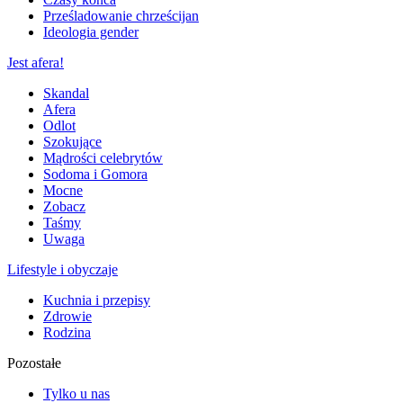
Prześladowanie chrześcijan
Ideologia gender
Jest afera!
Skandal
Afera
Odlot
Szokujące
Mądrości celebrytów
Sodoma i Gomora
Mocne
Zobacz
Taśmy
Uwaga
Lifestyle i obyczaje
Kuchnia i przepisy
Zdrowie
Rodzina
Pozostałe
Tylko u nas