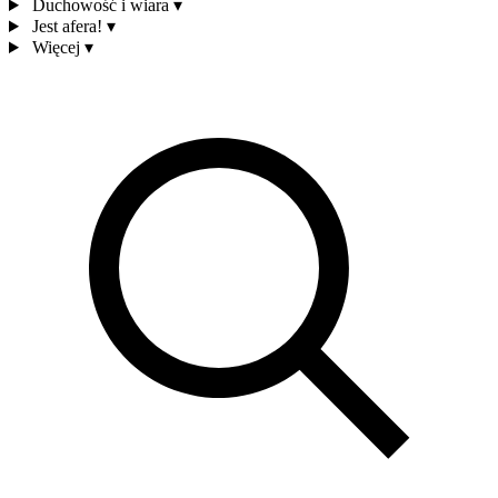
Duchowość i wiara
▾
Jest afera!
▾
Więcej
▾