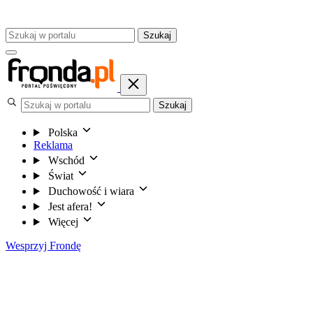
Szukaj
Szukaj
Polska
Reklama
Wschód
Świat
Duchowość i wiara
Jest afera!
Więcej
Wesprzyj Frondę