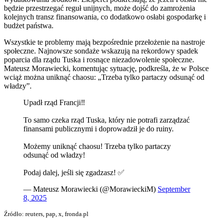
będzie przestrzegać reguł unijnych, może dojść do zamrożenia
kolejnych transz finansowania, co dodatkowo osłabi gospodarkę i
budżet państwa.
Wszystkie te problemy mają bezpośrednie przełożenie na nastroje
społeczne. Najnowsze sondaże wskazują na rekordowy spadek
poparcia dla rządu Tuska i rosnące niezadowolenie społeczne.
Mateusz Morawiecki, komentując sytuację, podkreśla, że w Polsce
wciąż można uniknąć chaosu: „Trzeba tylko partaczy odsunąć od
władzy”.
Upadł rząd Francji‼️
To samo czeka rząd Tuska, który nie potrafi zarządzać
finansami publicznymi i doprowadził je do ruiny.
Możemy uniknąć chaosu! Trzeba tylko partaczy
odsunąć od władzy!
Podaj dalej, jeśli się zgadzasz! ✅
— Mateusz Morawiecki (@MorawieckiM)
September
8, 2025
Źródło: reuters, pap, x, fronda.pl