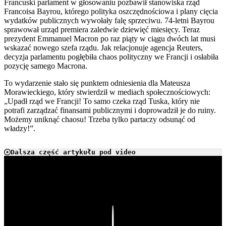
Francuski parlament w głosowaniu pozbawił stanowiska rząd
Francoisa Bayrou, którego polityka oszczędnościowa i plany cięcia
wydatków publicznych wywołały falę sprzeciwu. 74-letni Bayrou
sprawował urząd premiera zaledwie dziewięć miesięcy. Teraz
prezydent Emmanuel Macron po raz piąty w ciągu dwóch lat musi
wskazać nowego szefa rządu. Jak relacjonuje agencja Reuters,
decyzja parlamentu pogłębiła chaos polityczny we Francji i osłabiła
pozycję samego Macrona.
To wydarzenie stało się punktem odniesienia dla Mateusza
Morawieckiego, który stwierdził w mediach społecznościowych:
„Upadł rząd we Francji! To samo czeka rząd Tuska, który nie
potrafi zarządzać finansami publicznymi i doprowadził je do ruiny.
Możemy uniknąć chaosu! Trzeba tylko partaczy odsunąć od
władzy!”.
Dalsza część artykułu pod video