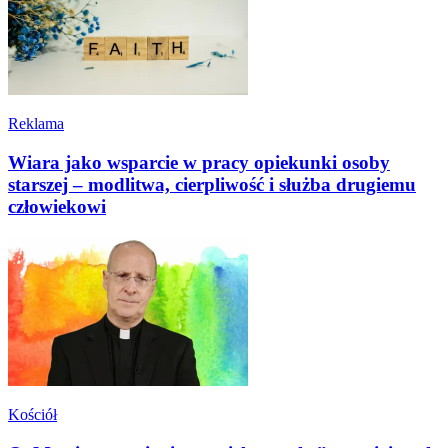
Reklama
Wiara jako wsparcie w pracy opiekunki osoby
starszej – modlitwa, cierpliwość i służba drugiemu
człowiekowi
Kościół