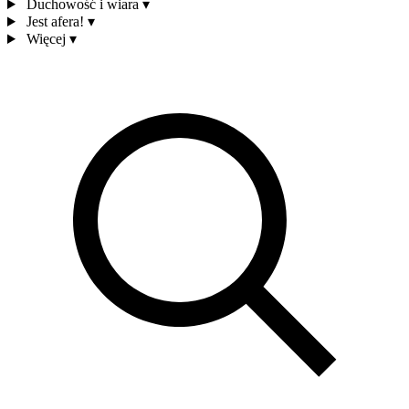
Duchowość i wiara
▾
Jest afera!
▾
Więcej
▾