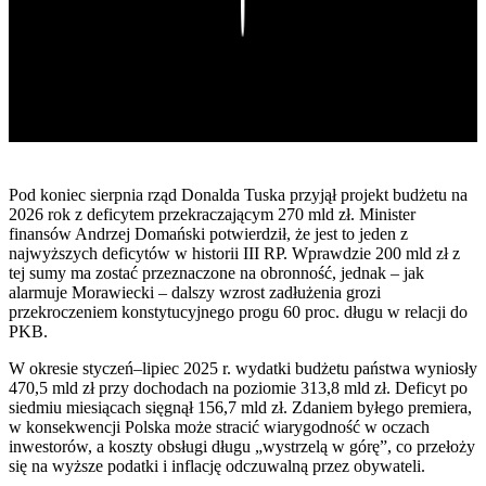
Play
Pod koniec sierpnia rząd Donalda Tuska przyjął projekt budżetu na
2026 rok z deficytem przekraczającym 270 mld zł. Minister
finansów Andrzej Domański potwierdził, że jest to jeden z
najwyższych deficytów w historii III RP. Wprawdzie 200 mld zł z
tej sumy ma zostać przeznaczone na obronność, jednak – jak
alarmuje Morawiecki – dalszy wzrost zadłużenia grozi
przekroczeniem konstytucyjnego progu 60 proc. długu w relacji do
PKB.
W okresie styczeń–lipiec 2025 r. wydatki budżetu państwa wyniosły
470,5 mld zł przy dochodach na poziomie 313,8 mld zł. Deficyt po
siedmiu miesiącach sięgnął 156,7 mld zł. Zdaniem byłego premiera,
w konsekwencji Polska może stracić wiarygodność w oczach
inwestorów, a koszty obsługi długu „wystrzelą w górę”, co przełoży
się na wyższe podatki i inflację odczuwalną przez obywateli.