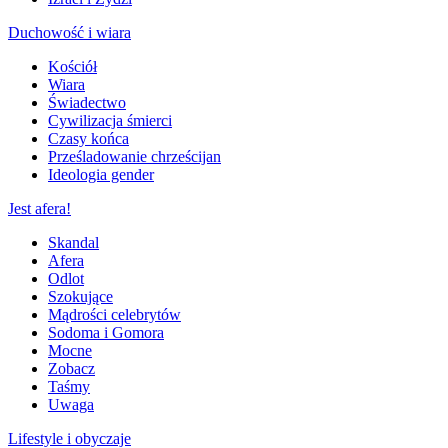
Duchowość i wiara
Kościół
Wiara
Świadectwo
Cywilizacja śmierci
Czasy końca
Prześladowanie chrześcijan
Ideologia gender
Jest afera!
Skandal
Afera
Odlot
Szokujące
Mądrości celebrytów
Sodoma i Gomora
Mocne
Zobacz
Taśmy
Uwaga
Lifestyle i obyczaje