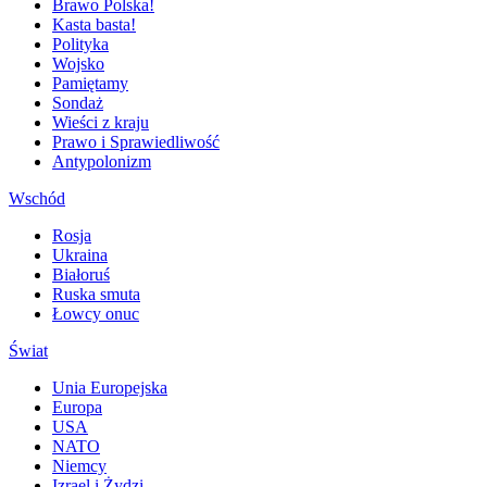
Brawo Polska!
Kasta basta!
Polityka
Wojsko
Pamiętamy
Sondaż
Wieści z kraju
Prawo i Sprawiedliwość
Antypolonizm
Wschód
Rosja
Ukraina
Białoruś
Ruska smuta
Łowcy onuc
Świat
Unia Europejska
Europa
USA
NATO
Niemcy
Izrael i Żydzi