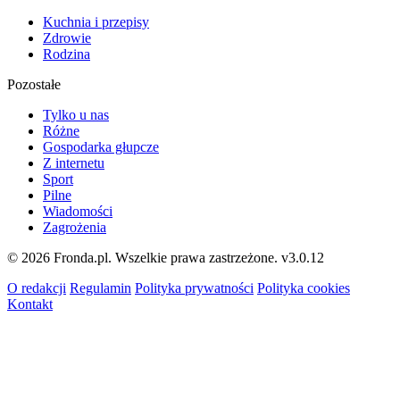
Kuchnia i przepisy
Zdrowie
Rodzina
Pozostałe
Tylko u nas
Różne
Gospodarka głupcze
Z internetu
Sport
Pilne
Wiadomości
Zagrożenia
© 2026 Fronda.pl. Wszelkie prawa zastrzeżone.
v3.0.12
O redakcji
Regulamin
Polityka prywatności
Polityka cookies
Kontakt