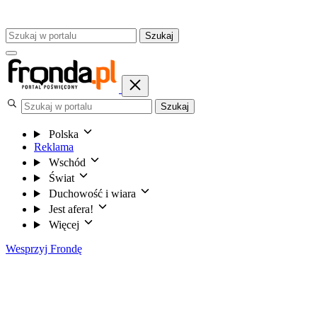
Szukaj
Szukaj
Polska
Reklama
Wschód
Świat
Duchowość i wiara
Jest afera!
Więcej
Wesprzyj Frondę