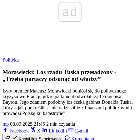
ad
Polityka
Morawiecki: Los rządu Tuska przesądzony -
„Trzeba partaczy odsunąć od władzy”
Były premier Mateusz Morawiecki odniósł się do politycznego
kryzysu we Francji, gdzie parlament odwołał rząd Francoisa
Bayrou. Jego zdaniem podobny los czeka gabinet Donalda Tuska,
który – jak podkreślił – „nie radzi sobie z finansami publicznymi i
prowadzi Polskę ku katastrofie”.
mp
08.09.2025 21:45
2 min czytania
Facebook
X
LinkedIn
E-mail
Komentarze
Kopiuj link
Skopiowano