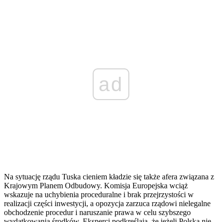
ad
Na sytuację rządu Tuska cieniem kładzie się także afera związana z
Krajowym Planem Odbudowy. Komisja Europejska wciąż
wskazuje na uchybienia proceduralne i brak przejrzystości w
realizacji części inwestycji, a opozycja zarzuca rządowi nielegalne
obchodzenie procedur i naruszanie prawa w celu szybszego
wydatkowania środków. Eksperci podkreślają, że jeżeli Polska nie