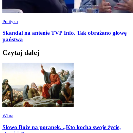
Polityka
Skandal na antenie TVP Info. Tak obrażano głowę
państwa
Czytaj dalej
Wiara
Słowo Boże na poranek. „Kto kocha swoje życie,