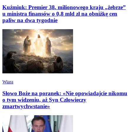
Kuźmiuk: Premier 38. milionowego kraju „żebrze”
u ministra finansów o 0,8 mld zł na obniżkę cen
paliw na dwa tygodnie
Wiara
Słowo Boże na poranek: «Nie opowiadajcie nikomu
o tym widzeniu, aż Syn Człowieczy
zmartwychwstanie»