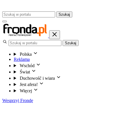
Szukaj
Szukaj
Polska
Reklama
Wschód
Świat
Duchowość i wiara
Jest afera!
Więcej
Wesprzyj Frondę