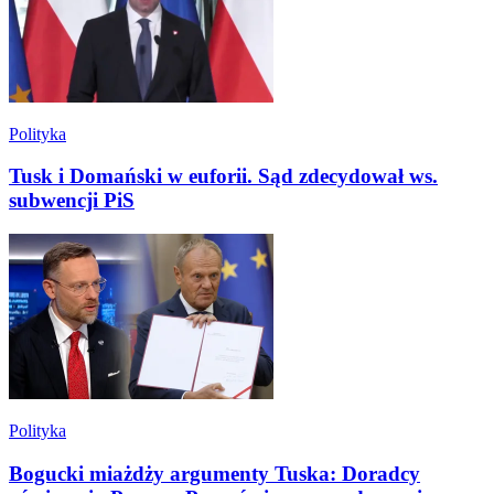
Polityka
Tusk i Domański w euforii. Sąd zdecydował ws.
subwencji PiS
Polityka
Bogucki miażdży argumenty Tuska: Doradcy