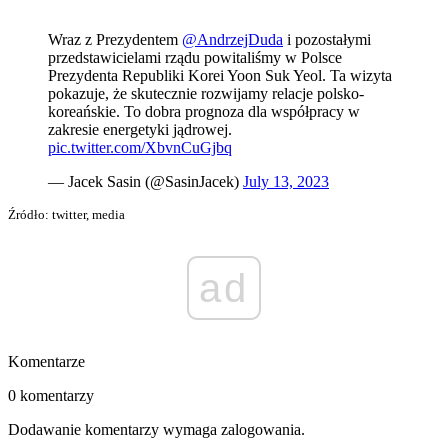
Wraz z Prezydentem
@AndrzejDuda
i pozostałymi
przedstawicielami rządu powitaliśmy w Polsce
Prezydenta Republiki Korei Yoon Suk Yeol. Ta wizyta
pokazuje, że skutecznie rozwijamy relacje polsko-
koreańskie. To dobra prognoza dla współpracy w
zakresie energetyki jądrowej.
pic.twitter.com/XbvnCuGjbq
— Jacek Sasin (@SasinJacek)
July 13, 2023
Źródło: twitter, media
ad
Komentarze
0 komentarzy
Dodawanie komentarzy wymaga zalogowania.