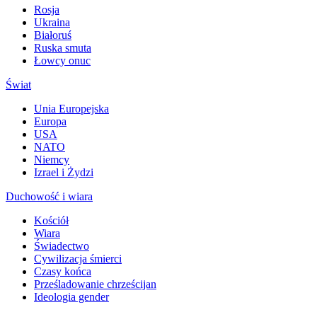
Rosja
Ukraina
Białoruś
Ruska smuta
Łowcy onuc
Świat
Unia Europejska
Europa
USA
NATO
Niemcy
Izrael i Żydzi
Duchowość i wiara
Kościół
Wiara
Świadectwo
Cywilizacja śmierci
Czasy końca
Prześladowanie chrześcijan
Ideologia gender