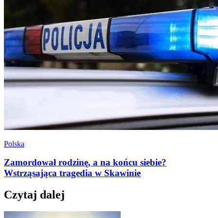
Polska
Zamordował rodzinę, a na końcu siebie?
Wstrząsająca tragedia w Skawinie
Czytaj dalej