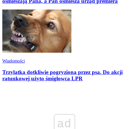
ośmieszają Pana, a Pan ośmiesza urząd premiera
Wiadomości
Trzylatka dotkliwie pogryziona przez psa. Do akcji
ratunkowej użyto śmigłowca LPR
ad