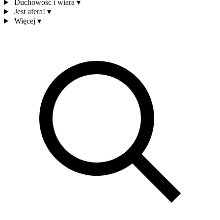
Duchowość i wiara
▾
Jest afera!
▾
Więcej
▾