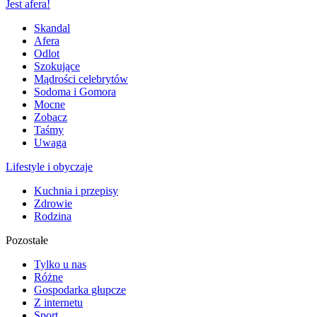
Jest afera!
Skandal
Afera
Odlot
Szokujące
Mądrości celebrytów
Sodoma i Gomora
Mocne
Zobacz
Taśmy
Uwaga
Lifestyle i obyczaje
Kuchnia i przepisy
Zdrowie
Rodzina
Pozostałe
Tylko u nas
Różne
Gospodarka głupcze
Z internetu
Sport