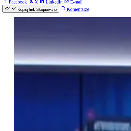
Facebook
X
LinkedIn
E-mail
Komentarze
Kopiuj link
Skopiowano