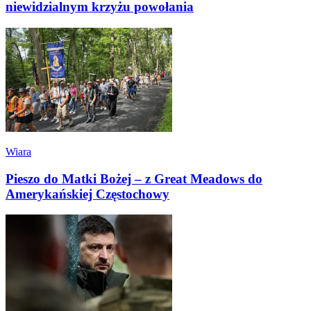
niewidzialnym krzyżu powołania
Wiara
Pieszo do Matki Bożej – z Great Meadows do
Amerykańskiej Częstochowy