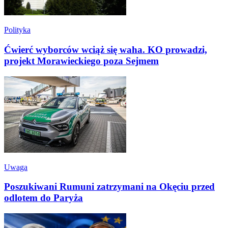
Polityka
Ćwierć wyborców wciąż się waha. KO prowadzi,
projekt Morawieckiego poza Sejmem
Uwaga
Poszukiwani Rumuni zatrzymani na Okęciu przed
odlotem do Paryża