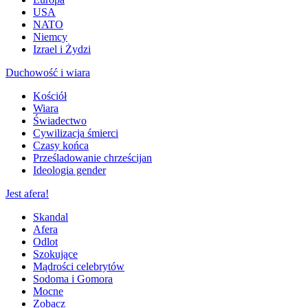
USA
NATO
Niemcy
Izrael i Żydzi
Duchowość i wiara
Kościół
Wiara
Świadectwo
Cywilizacja śmierci
Czasy końca
Prześladowanie chrześcijan
Ideologia gender
Jest afera!
Skandal
Afera
Odlot
Szokujące
Mądrości celebrytów
Sodoma i Gomora
Mocne
Zobacz