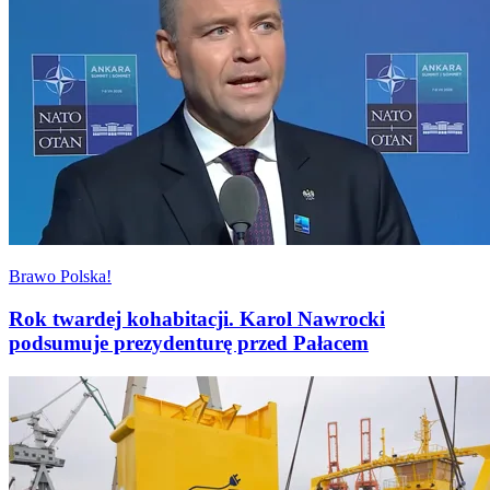
Brawo Polska!
Rok twardej kohabitacji. Karol Nawrocki
podsumuje prezydenturę przed Pałacem