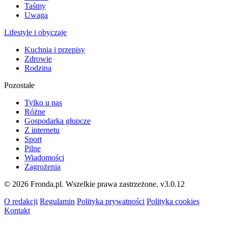
Taśmy
Uwaga
Lifestyle i obyczaje
Kuchnia i przepisy
Zdrowie
Rodzina
Pozostałe
Tylko u nas
Różne
Gospodarka głupcze
Z internetu
Sport
Pilne
Wiadomości
Zagrożenia
© 2026 Fronda.pl. Wszelkie prawa zastrzeżone.
v3.0.12
O redakcji
Regulamin
Polityka prywatności
Polityka cookies
Kontakt