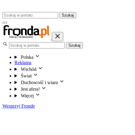
Szukaj
Szukaj
Polska
Reklama
Wschód
Świat
Duchowość i wiara
Jest afera!
Więcej
Wesprzyj Frondę