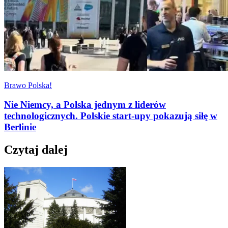
Brawo Polska!
Nie Niemcy, a Polska jednym z liderów
technologicznych. Polskie start-upy pokazują siłę w
Berlinie
Czytaj dalej