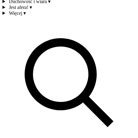
Duchowość i wiara
▾
Jest afera!
▾
Więcej
▾