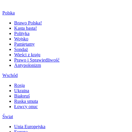
Polska
Brawo Polska!
Kasta basta!
Polityka
Wojsko
Pamiętamy
Sondaż
Wieści z kraju
Prawo i Sprawiedliwość
Antypolonizm
Wschód
Rosja
Ukraina
Białoruś
Ruska smuta
Łowcy onuc
Świat
Unia Europejska
Europa