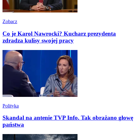
Zobacz
Co je Karol Nawrocki? Kucharz prezydenta
zdradza kulisy swojej pracy
Polityka
Skandal na antenie TVP Info. Tak obrażano głowę
państwa