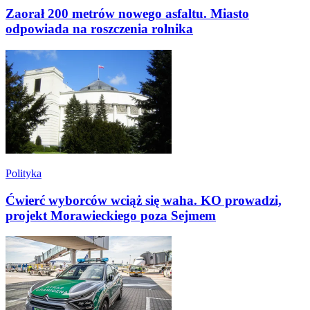
Zaorał 200 metrów nowego asfaltu. Miasto
odpowiada na roszczenia rolnika
Polityka
Ćwierć wyborców wciąż się waha. KO prowadzi,
projekt Morawieckiego poza Sejmem