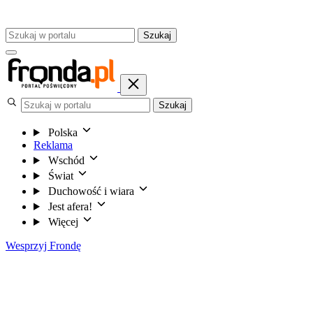
Szukaj
Szukaj
Polska
Reklama
Wschód
Świat
Duchowość i wiara
Jest afera!
Więcej
Wesprzyj Frondę