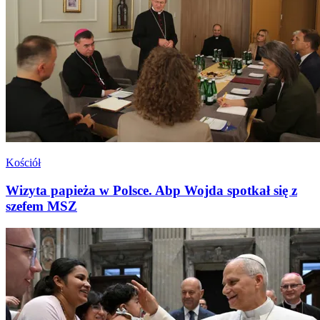
Kościół
Wizyta papieża w Polsce. Abp Wojda spotkał się z
szefem MSZ