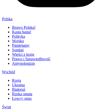
Polska
Brawo Polska!
Kasta basta!
Polityka
Wojsko
Pamiętamy
Sondaż
Wieści z kraju
Prawo i Sprawiedliwość
Antypolonizm
Wschód
Rosja
Ukraina
Białoruś
Ruska smuta
Łowcy onuc
Świat