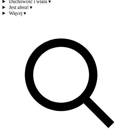
Duchowość i wiara
▾
Jest afera!
▾
Więcej
▾