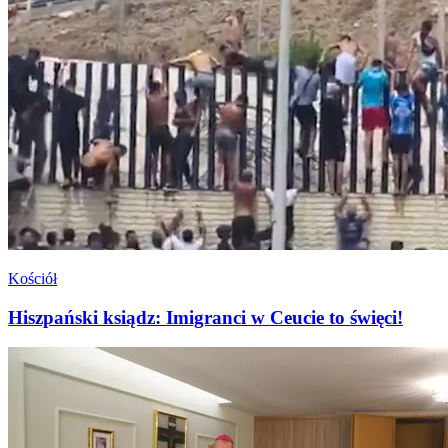
Kościół
Hiszpański ksiądz: Imigranci w Ceucie to święci!