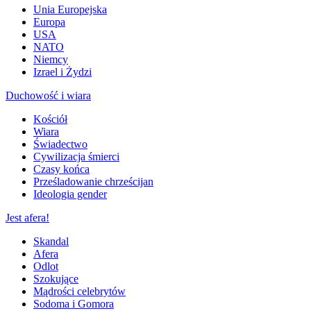
Unia Europejska
Europa
USA
NATO
Niemcy
Izrael i Żydzi
Duchowość i wiara
Kościół
Wiara
Świadectwo
Cywilizacja śmierci
Czasy końca
Prześladowanie chrześcijan
Ideologia gender
Jest afera!
Skandal
Afera
Odlot
Szokujące
Mądrości celebrytów
Sodoma i Gomora