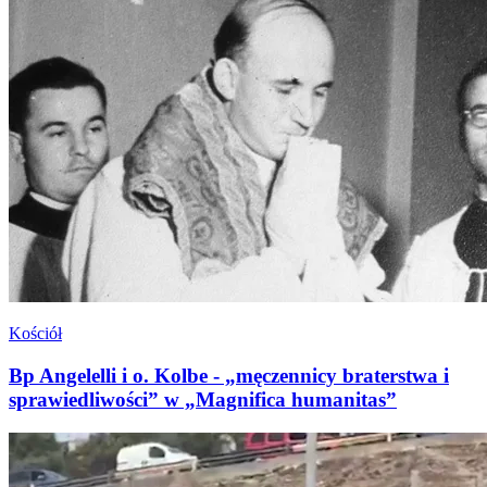
Kościół
Bp Angelelli i o. Kolbe - „męczennicy braterstwa i
sprawiedliwości” w „Magnifica humanitas”