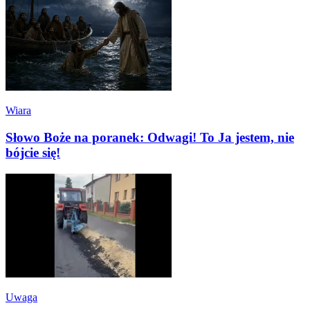
Wiara
Słowo Boże na poranek: Odwagi! To Ja jestem, nie
bójcie się!
Uwaga