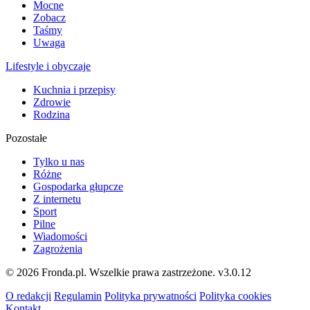
Mocne
Zobacz
Taśmy
Uwaga
Lifestyle i obyczaje
Kuchnia i przepisy
Zdrowie
Rodzina
Pozostałe
Tylko u nas
Różne
Gospodarka głupcze
Z internetu
Sport
Pilne
Wiadomości
Zagrożenia
© 2026 Fronda.pl. Wszelkie prawa zastrzeżone.
v3.0.12
O redakcji
Regulamin
Polityka prywatności
Polityka cookies
Kontakt