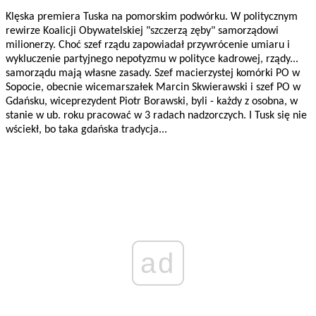
Klęska premiera Tuska na pomorskim podwórku. W politycznym
rewirze Koalicji Obywatelskiej "szczerzą zęby" samorządowi
milionerzy. Choć szef rządu zapowiadał przywrócenie umiaru i
wykluczenie partyjnego nepotyzmu w polityce kadrowej, rządy...
samorządu mają własne zasady. Szef macierzystej komórki PO w
Sopocie, obecnie wicemarszałek Marcin Skwierawski i szef PO w
Gdańsku, wiceprezydent Piotr Borawski, byli - każdy z osobna, w
stanie w ub. roku pracować w 3 radach nadzorczych. I Tusk się nie
wściekł, bo taka gdańska tradycja...
ad