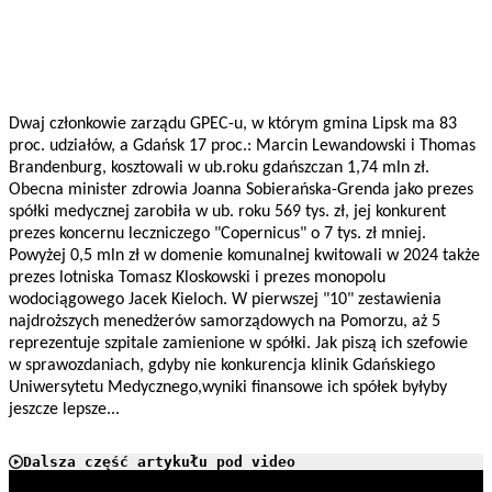
Dwaj członkowie zarządu GPEC-u, w którym gmina Lipsk ma 83
proc. udziałów, a Gdańsk 17 proc.: Marcin Lewandowski i Thomas
Brandenburg, kosztowali w ub.roku gdańszczan 1,74 mln zł.
Obecna minister zdrowia Joanna Sobierańska-Grenda jako prezes
spółki medycznej zarobiła w ub. roku 569 tys. zł, jej konkurent
prezes koncernu leczniczego "Copernicus" o 7 tys. zł mniej.
Powyżej 0,5 mln zł w domenie komunalnej kwitowali w 2024 także
prezes lotniska Tomasz Kloskowski i prezes monopolu
wodociągowego Jacek Kieloch. W pierwszej "10" zestawienia
najdroższych menedżerów samorządowych na Pomorzu, aż 5
reprezentuje szpitale zamienione w spółki. Jak piszą ich szefowie
w sprawozdaniach, gdyby nie konkurencja klinik Gdańskiego
Uniwersytetu Medycznego,wyniki finansowe ich spółek byłyby
jeszcze lepsze...
Dalsza część artykułu pod video