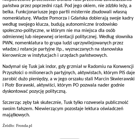
państwa przez poprzedni rząd. Pod jego okiem, nie zdzbło leży, a
belka. Funkcjonariusze jego partii misternie zbudowali własną
nomenklaturę. Władze Pomorza i Gdańska dobierają swoje kadry
według swojego klucza, budują autonomiczne środowisko
społeczno-polityczne, w którym nie ma miejsca dla osób
odmiennej lub niepewnej orientacji politycznej. Według słownika
PWN, nomenklatura to grupa ludzi uprzywilejowanych przez
władze,i nstancje partyjne itp., wyznaczanych na stanowiska
kierownicze w instytucjach i urzędach państwowych.
Nadymał się Tusk jak indor, gdy grzmiał w Radomiu na Konwencji
Przyszłości o milionerach partyjnych, aktywistach, którym PIS daje
zarobić dużo pieniędzy, a w jego orszaku stali Marcin Skwierawski
i Piotr Borawski, aktywiści, którym PO pozwala nader godnie
dyskontować pozycję polityczną.
Szczerząc zęby tak skutecznie, Tusk tylko rozwesela publiczność
swoim fałszem. Niewierzącym pozostaje lektura oświadczeń
majątkowych.
Źródło: Fronda.pl