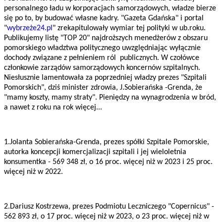
personalnego ładu w korporacjach samorządowych, władze bierze
się po to, by budować własne kadry. "Gazeta Gdańska" i portal
"
wybrzeże24.pl
" zrekapitulowały wymiar tej polityki w ub.roku.
Publikujemy listę "TOP 20" najdroższych menedżerów z obszaru
pomorskiego władztwa politycznego uwzględniając wyłącznie
dochody związane z pełnieniem ról publicznych. W czołówce
członkowie zarządów samorządowych koncernów szpitalnych.
Niesłusznie lamentowała za poprzedniej władzy prezes "Szpitali
Pomorskich", dziś minister zdrowia, J.Sobierańska -Grenda, że
"mamy koszty, mamy straty". Pieniędzy na wynagrodzenia w bród,
a nawet z roku na rok więcej...
1.Jolanta Sobierańska-Grenda, prezes spółki Szpitale Pomorskie,
autorka koncepcji komercjalizacji szpitali i jej wieloletnia
konsumentka - 569 348 zł, o 16 proc. więcej niż w 2023 i 25 proc.
więcej niż w 2022.
2.Dariusz Kostrzewa, prezes Podmiotu Leczniczego "Copernicus" -
562 893 zł, o 17 proc. więcej niż w 2023, o 23 proc. więcej niż w