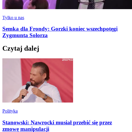
Tylko u nas
Semka dla Frondy: Gorzki koniec wszechpotęgi
Zygmunta Solorza
Czytaj dalej
Polityka
Stanowski: Nawrocki musiał przebić się przez
zmowę manipulacji