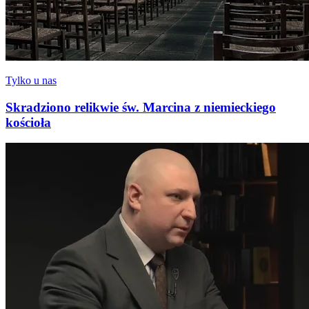
Tylko u nas
Skradziono relikwie św. Marcina z niemieckiego
kościoła