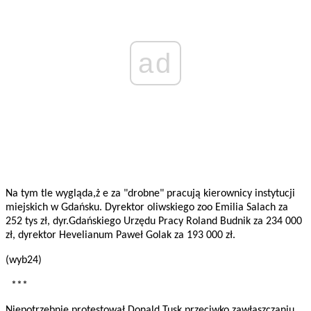
ad
Na tym tle wygląda,ż e za "drobne" pracują kierownicy instytucji
miejskich w Gdańsku. Dyrektor oliwskiego zoo Emilia Salach za
252 tys zł, dyr.Gdańskiego Urzędu Pracy Roland Budnik za 234 000
zł, dyrektor Hevelianum Paweł Golak za 193 000 zł.
(wyb24)
***
Niepotrzebnie protestował Donald Tusk przeciwko zawłaszczaniu