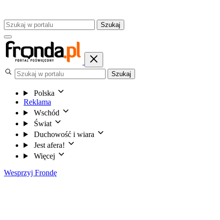
Szukaj
Szukaj
Polska
Reklama
Wschód
Świat
Duchowość i wiara
Jest afera!
Więcej
Wesprzyj Frondę