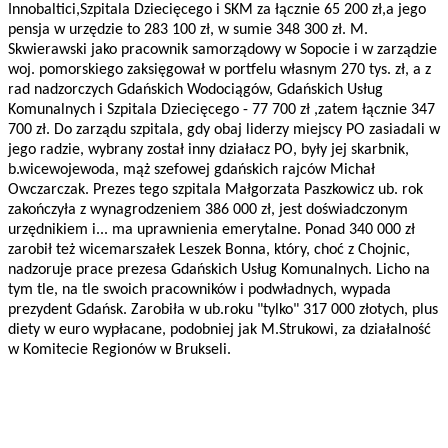
Innobaltici,Szpitala Dziecięcego i SKM za łącznie 65 200 zł,a jego
pensja w urzędzie to 283 100 zł, w sumie 348 300 zł. M.
Skwierawski jako pracownik samorządowy w Sopocie i w zarządzie
woj. pomorskiego zaksięgował w portfelu własnym 270 tys. zł, a z
rad nadzorczych Gdańskich Wodociągów, Gdańskich Usług
Komunalnych i Szpitala Dziecięcego - 77 700 zł ,zatem łącznie 347
700 zł. Do zarządu szpitala, gdy obaj liderzy miejscy PO zasiadali w
jego radzie, wybrany został inny działacz PO, były jej skarbnik,
b.wicewojewoda, mąż szefowej gdańskich rajców Michał
Owczarczak. Prezes tego szpitala Małgorzata Paszkowicz ub. rok
zakończyła z wynagrodzeniem 386 000 zł, jest doświadczonym
urzędnikiem i... ma uprawnienia emerytalne. Ponad 340 000 zł
zarobił też wicemarszałek Leszek Bonna, który, choć z Chojnic,
nadzoruje prace prezesa Gdańskich Usług Komunalnych. Licho na
tym tle, na tle swoich pracowników i podwładnych, wypada
prezydent Gdańsk. Zarobiła w ub.roku "tylko" 317 000 złotych, plus
diety w euro wypłacane, podobniej jak M.Strukowi, za działalność
w Komitecie Regionów w Brukseli.