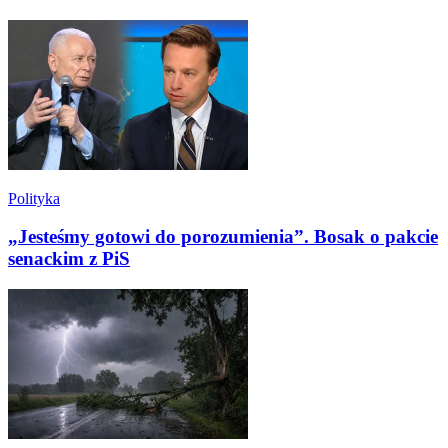
Polityka
„Jesteśmy gotowi do porozumienia”. Bosak o pakcie
senackim z PiS