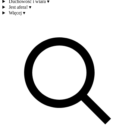
Duchowość i wiara
▾
Jest afera!
▾
Więcej
▾