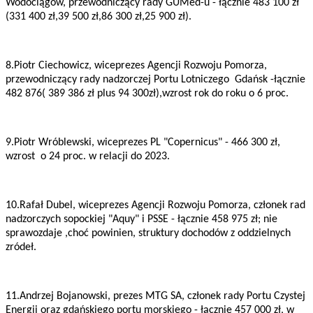
Wodociągów, przewodniczący rady GUMed-u - łącznie 483 100 zł
(331 400 zł,39 500 zł,86 300 zł,25 900 zł).
8.Piotr Ciechowicz, wiceprezes Agencji Rozwoju Pomorza,
przewodniczący rady nadzorczej Portu Lotniczego Gdańsk -łącznie
482 876( 389 386 zł plus 94 300zł),wzrost rok do roku o 6 proc.
9.Piotr Wróblewski, wiceprezes PL "Copernicus" - 466 300 zł,
wzrost o 24 proc. w relacji do 2023.
10.Rafał Dubel, wiceprezes Agencji Rozwoju Pomorza, członek rad
nadzorczych sopockiej "Aquy" i PSSE - łącznie 458 975 zł; nie
sprawozdaje ,choć powinien, struktury dochodów z oddzielnych
zródeł.
11.Andrzej Bojanowski, prezes MTG SA, członek rady Portu Czystej
Energii oraz gdańskiego portu morskiego - łącznie 457 000 zł, w