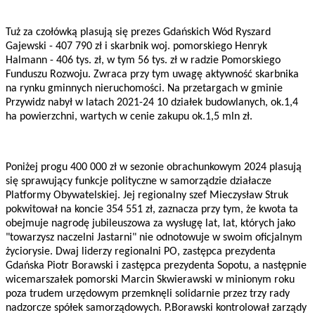
Tuż za czołówką plasują się prezes Gdańskich Wód Ryszard
Gajewski - 407 790 zł i skarbnik woj. pomorskiego Henryk
Halmann - 406 tys. zł, w tym 56 tys. zł w radzie Pomorskiego
Funduszu Rozwoju. Zwraca przy tym uwagę aktywność skarbnika
na rynku gminnych nieruchomości. Na przetargach w gminie
Przywidz nabył w latach 2021-24 10 działek budowlanych, ok.1,4
ha powierzchni, wartych w cenie zakupu ok.1,5 mln zł.
Poniżej progu 400 000 zł w sezonie obrachunkowym 2024 plasują
się sprawujący funkcje polityczne w samorządzie działacze
Platformy Obywatelskiej. Jej regionalny szef Mieczysław Struk
pokwitował na koncie 354 551 zł, zaznacza przy tym, że kwota ta
obejmuje nagrodę jubileuszowa za wysługę lat, lat, których jako
"towarzysz naczelni Jastarni" nie odnotowuje w swoim oficjalnym
życiorysie. Dwaj liderzy regionalni PO, zastępca prezydenta
Gdańska Piotr Borawski i zastępca prezydenta Sopotu, a następnie
wicemarszałek pomorski Marcin Skwierawski w minionym roku
poza trudem urzędowym przemknęli solidarnie przez trzy rady
nadzorcze spółek samorządowych. P.Borawski kontrolował zarządy