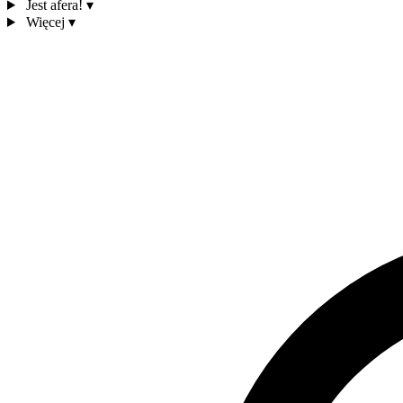
Jest afera!
▾
Więcej
▾