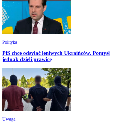
Polityka
PiS chce odsyłać leniwych Ukraińców. Pomysł
jednak dzieli prawicę
Uwaga