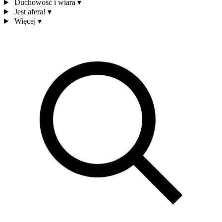
Duchowość i wiara
▾
Jest afera!
▾
Więcej
▾