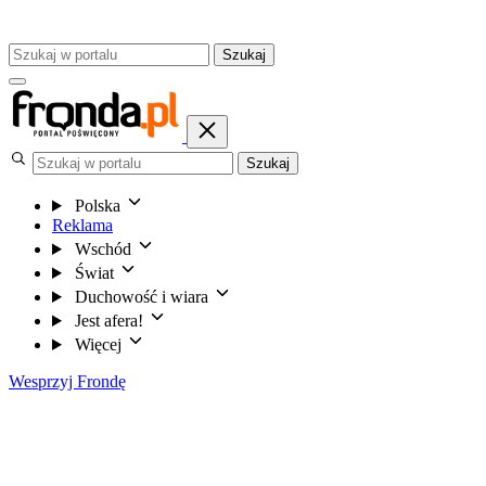
Szukaj
Szukaj
Polska
Reklama
Wschód
Świat
Duchowość i wiara
Jest afera!
Więcej
Wesprzyj Frondę