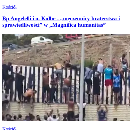
Kościół
Bp Angelelli i o. Kolbe - „męczennicy braterstwa i
sprawiedliwości” w „Magnifica humanitas”
Kościół