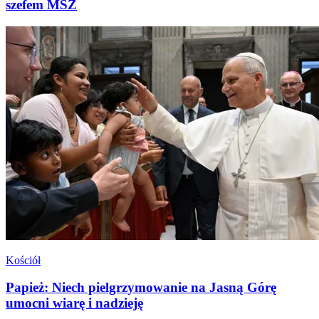
szefem MSZ
Kościół
Papież: Niech pielgrzymowanie na Jasną Górę
umocni wiarę i nadzieję