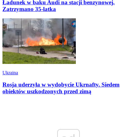
Ładunek w baku Audi na stacji benzynowej.
Zatrzymano 35-latka
Ukraina
Rosja uderzyła w wydobycie Ukrnafty. Siedem
obiektów uszkodzonych przed zimą