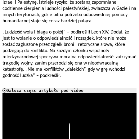
Izrael i Palestynę, istnieje ryzyko, że zostaną zapomniane
codzienne cierpienia ludności palestyńskiej, zwłaszcza w Gazie i na
innych terytoriach, gdzie pilna potrzeba odpowiedniej pomocy
humanitarnej staje się coraz bardziej paląca.
„Ludzkość woła i błaga o pokój” – podkreślił Leon XIV. Dodał, że
jest to wołanie o odpowiedzialność i rozsądek, które nie może
zostać zagłuszone przez zgiełk broni i retoryczne słowa, które
podżegają do konfliktu. Na każdym członku wspólnoty
międzynarodowej spoczywa moralna odpowiedzialność: zatrzymać
tragedię wojny, zanim przerodzi się ona w nieodwracalną
katastrofę. „Nie ma konfliktów „dalekich”, gdy w grę wchodzi
godność ludzka” – podkreślił.
Dalsza część artykułu pod video
Play