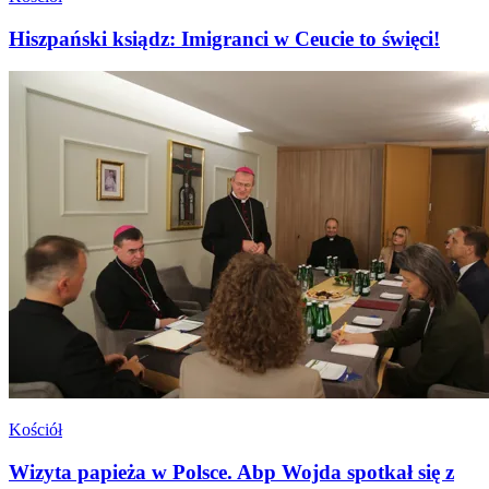
Hiszpański ksiądz: Imigranci w Ceucie to święci!
Kościół
Wizyta papieża w Polsce. Abp Wojda spotkał się z