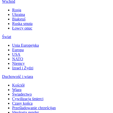
Wschód
Rosja
Ukraina
Białoruś
Ruska smuta
Łowcy onuc
Świat
Unia Europejska
Europa
USA
NATO
Niemcy
Izrael i Żydzi
Duchowość i wiara
Kościół
Wiara
Świadectwo
Cywilizacja śmierci
Czasy końca
Prześladowanie chrześcijan
Ideologia gender