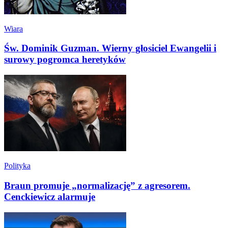
Wiara
Św. Dominik Guzman. Wierny głosiciel Ewangelii i
surowy pogromca heretyków
Polityka
Braun promuje „normalizację” z agresorem.
Cenckiewicz alarmuje