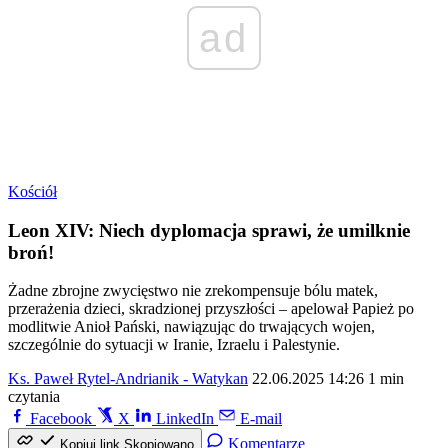
ad
Kościół
Leon XIV: Niech dyplomacja sprawi, że umilknie
broń!
Żadne zbrojne zwycięstwo nie zrekompensuje bólu matek,
przerażenia dzieci, skradzionej przyszłości – apelował Papież po
modlitwie Anioł Pański, nawiązując do trwających wojen,
szczególnie do sytuacji w Iranie, Izraelu i Palestynie.
Ks. Paweł Rytel-Andrianik - Watykan
22.06.2025 14:26
1 min
czytania
Facebook
X
LinkedIn
E-mail
Komentarze
Kopiuj link
Skopiowano