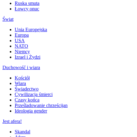
Ruska smuta
Łowcy onuc
Świat
Unia Europejska
Europa
USA
NATO
Niemcy
Izrael i Żydzi
Duchowość i wiara
Kościół
Wiara
Świadectwo
Cywilizacja śmierci
Czasy końca
Prześladowanie chrześcijan
Ideologia gender
Jest afera!
Skandal