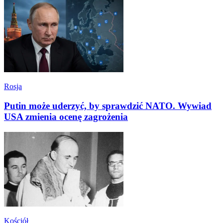
Rosja
Putin może uderzyć, by sprawdzić NATO. Wywiad
USA zmienia ocenę zagrożenia
Kościół