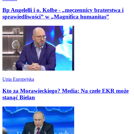
Bp Angelelli i o. Kolbe - „męczennicy braterstwa i
sprawiedliwości” w „Magnifica humanitas”
Unia Europejska
Kto za Morawieckiego? Media: Na czele EKR może
stanąć Bielan