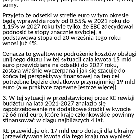
sumy.
Przyjęto że odsetki w strefie euro w tym okresie
będą wprawdzie rosły od 0,55% w 2021 roku do
1,15% w 2027 roku tyle tylko, że EBC zdecydował
podnosić te stopy znacznie szybciej, a
podstawowa stopa od 20 września tego roku
wnosi już 4%.
Oznacza to gwałtowne podrożenie kosztów obsługi
unijnego długu i w tej sytuacji cała kwota 15 mld
euro przewidziana na odsetki do 2027 roku,
została właśnie wyczerpana i jak się szacuje do
końca tej perspektywy finansowej na ten cel
potrzebne będzie dodatkowo przynajmniej 19 mld
euro (a w praktyce zapewne jeszcze więcej).
3. W tej sytuacji w przedstawionej przez KE rewizji
budżetu na lata 2021-2027 znalazło się
zapotrzebowanie na dodatkowe środki w kwocie
aż 66 mld euro, które kraje członkowskie powinny
sfinansować w ciągu najbliższych 4 lat.
KE przewiduje ok. 17 mld euro dotacji dla Ukrainy
(przewidywana kwota dla tego kraju ma wynieść