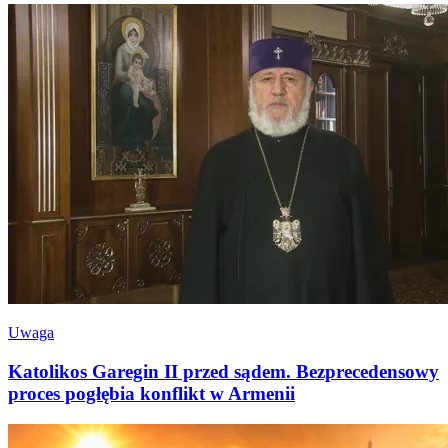
Uwaga
Katolikos Garegin II przed sądem. Bezprecedensowy
proces pogłębia konflikt w Armenii