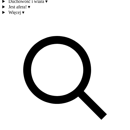
Duchowość i wiara
▾
Jest afera!
▾
Więcej
▾