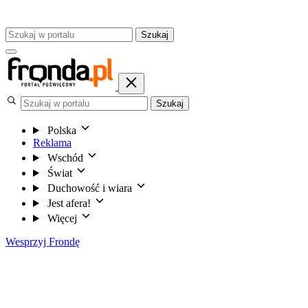
Szukaj
Szukaj
Polska
Reklama
Wschód
Świat
Duchowość i wiara
Jest afera!
Więcej
Wesprzyj Frondę