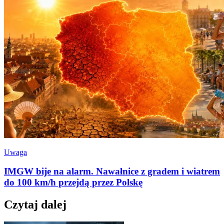
Uwaga
IMGW bije na alarm. Nawałnice z gradem i wiatrem
do 100 km/h przejdą przez Polskę
Czytaj dalej