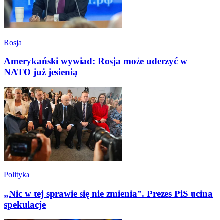
Rosja
Amerykański wywiad: Rosja może uderzyć w
NATO już jesienią
Polityka
„Nic w tej sprawie się nie zmienia”. Prezes PiS ucina
spekulacje