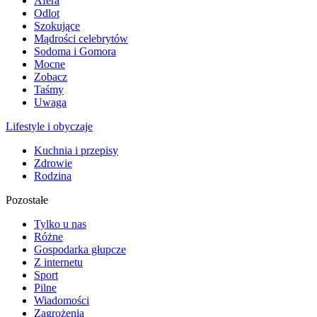
Afera
Odlot
Szokujące
Mądrości celebrytów
Sodoma i Gomora
Mocne
Zobacz
Taśmy
Uwaga
Lifestyle i obyczaje
Kuchnia i przepisy
Zdrowie
Rodzina
Pozostałe
Tylko u nas
Różne
Gospodarka głupcze
Z internetu
Sport
Pilne
Wiadomości
Zagrożenia