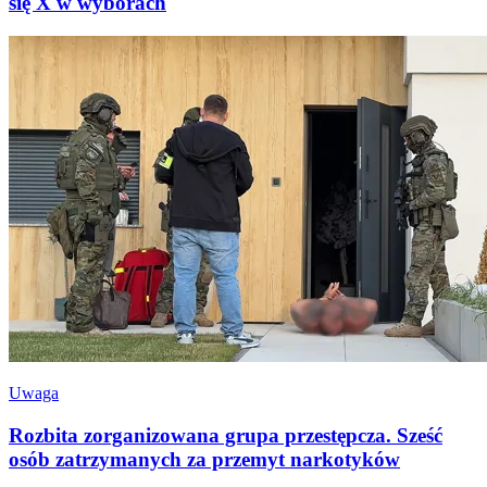
się X w wyborach
Uwaga
Rozbita zorganizowana grupa przestępcza. Sześć
osób zatrzymanych za przemyt narkotyków