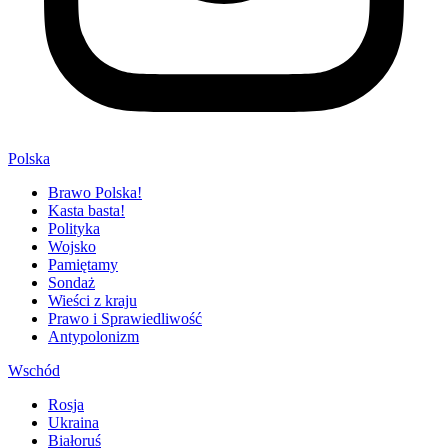
Polska
Brawo Polska!
Kasta basta!
Polityka
Wojsko
Pamiętamy
Sondaż
Wieści z kraju
Prawo i Sprawiedliwość
Antypolonizm
Wschód
Rosja
Ukraina
Białoruś