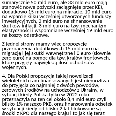
sumarycznie 50 mld euro, ale 33 mld euro mają
stanowić nowe pożyczki zaciągnięte przez KE),
dodatkowo 15 mld euro na migracje, 10 mld euro
na wparcie kilku wcześniej utworzonych funduszy
inwestycyjnych, 2 mld euro na sfinansowanie
skutków inflacji, 3 mld euro na tzw. mechanizm
elastyczności i wspomniane wcześniej 19 mld euro
na koszty odsetkowe.
Z jednej strony mamy więc propozycję
przeznaczenia dodatkowych 15 mld euro na
migrację i jej skutki wewnętrzne i 0 euro (słownie
zero euro) na pomoc dla tzw. krajów frontowych,
które przyjęły największą ilość uchodźców
wojennych.
4. Dla Polski propozycja takiej nowelizacji
wieloletnich ram finansowanych jest niemożliwa
do przyjęcia co najmniej z dwóch powodów,
zerowych środków na uchodźców z Ukrainy, w
sytuacji kiedy Polska tylko w 2022 roku
przeznaczyła na ten cel około 8,4 mld euro czyli
blisko 1% naszego PKB, oraz finansowania odsetek
w sytuacji kiedy od blisko 2 lat blokowane są
środki z KPO dla naszego kraju i to jak się teraz