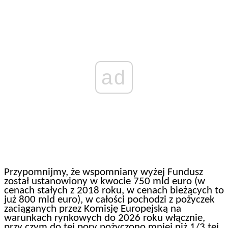
ad
Przypomnijmy, że wspomniany wyżej Fundusz
został ustanowiony w kwocie 750 mld euro (w
cenach stałych z 2018 roku, w cenach bieżących to
już 800 mld euro), w całości pochodzi z pożyczek
zaciąganych przez Komisję Europejską na
warunkach rynkowych do 2026 roku włącznie,
przy czym do tej pory pożyczono mniej niż 1/3 tej