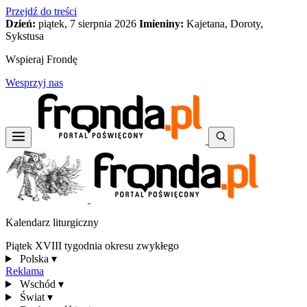
Przejdź do treści
Dzień:
piątek, 7 sierpnia 2026
Imieniny:
Kajetana, Doroty,
Sykstusa
Wspieraj Frondę
Wesprzyj nas
Kalendarz liturgiczny
Piątek XVIII tygodnia okresu zwykłego
Polska
▾
Reklama
Wschód
▾
Świat
▾