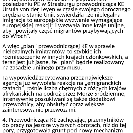
posiedzeniu PE w Strasburgu przewodnicząca KE
Ursula von der Leyen w czasie swojego dorocznego
orędzia o stanie Unii, stwierdziła „że nielegalna
imigracja to europejskie wyzwanie wymagające
europejskiej reakcji” i wezwała inne kraje unijne,
aby „powitały część migrantów przybywających
do Włoch”.
A więc „plan” przewodniczącej KE w sprawie
nielegalnych imigrantów, to szybkie ich
rozmieszczenie w innych krajach członkowskich, a
teraz jest już jasne, że „plan” będzie realizowany
na zasadzie unijnego przymusu.
Ta wypowiedź zacytowana przez największe
agencje już wywołała reakcje na „emigranckich
czatach”, rośnie liczba chętnych z różnych krajów
afrykańskich na podroż przez Morze Śródziemne,
intensywnie poszukiwani są także dodatkowi
przewoźnicy, aby obsłużyć coraz większe
zainteresowanie przewozami.
4. Przewodnicząca KE zachęcając, przemytników
do pracy na jeszcze wyższych obrotach, niż do tej
pory, przygotowała grunt pod nowy mechanizm