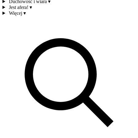
Duchowość i wiara
▾
Jest afera!
▾
Więcej
▾