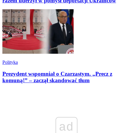
razem uderzył w pomysł deportacji Ukraińców
Polityka
Prezydent wspomniał o Czarzastym. „Precz z
komuną!” – zaczął skandować tłum
ad