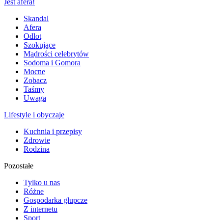
Jest afera!
Skandal
Afera
Odlot
Szokujące
Mądrości celebrytów
Sodoma i Gomora
Mocne
Zobacz
Taśmy
Uwaga
Lifestyle i obyczaje
Kuchnia i przepisy
Zdrowie
Rodzina
Pozostałe
Tylko u nas
Różne
Gospodarka głupcze
Z internetu
Sport