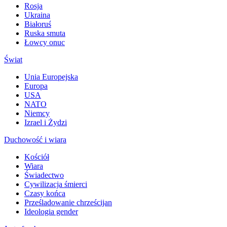
Rosja
Ukraina
Białoruś
Ruska smuta
Łowcy onuc
Świat
Unia Europejska
Europa
USA
NATO
Niemcy
Izrael i Żydzi
Duchowość i wiara
Kościół
Wiara
Świadectwo
Cywilizacja śmierci
Czasy końca
Prześladowanie chrześcijan
Ideologia gender