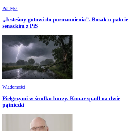
Polityka
„Jesteśmy gotowi do porozumienia”. Bosak o pakcie
senackim z PiS
Wiadomości
Pielgrzymi w środku burzy. Konar spadł na dwie
pątniczki