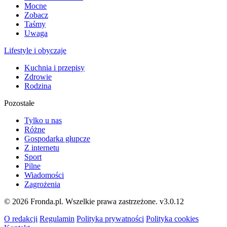
Mocne
Zobacz
Taśmy
Uwaga
Lifestyle i obyczaje
Kuchnia i przepisy
Zdrowie
Rodzina
Pozostałe
Tylko u nas
Różne
Gospodarka głupcze
Z internetu
Sport
Pilne
Wiadomości
Zagrożenia
© 2026 Fronda.pl. Wszelkie prawa zastrzeżone.
v3.0.12
O redakcji
Regulamin
Polityka prywatności
Polityka cookies