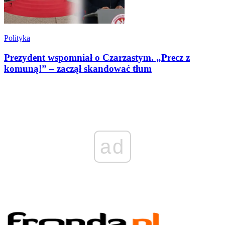
Polityka
Prezydent wspomniał o Czarzastym. „Precz z
komuną!” – zaczął skandować tłum
ad