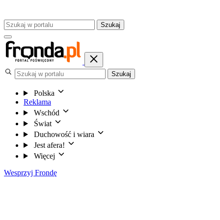
Szukaj
Szukaj
Polska
Reklama
Wschód
Świat
Duchowość i wiara
Jest afera!
Więcej
Wesprzyj Frondę