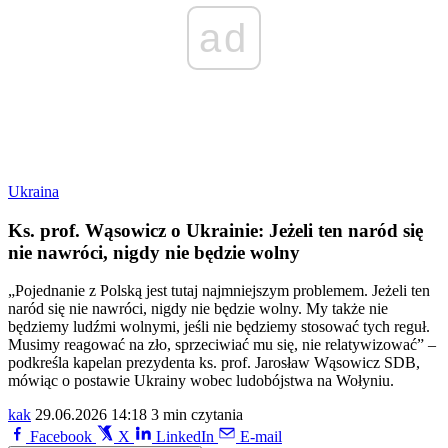
ad
Ukraina
Ks. prof. Wąsowicz o Ukrainie: Jeżeli ten naród się
nie nawróci, nigdy nie będzie wolny
„Pojednanie z Polską jest tutaj najmniejszym problemem. Jeżeli ten
naród się nie nawróci, nigdy nie będzie wolny. My także nie
będziemy ludźmi wolnymi, jeśli nie będziemy stosować tych reguł.
Musimy reagować na zło, sprzeciwiać mu się, nie relatywizować” –
podkreśla kapelan prezydenta ks. prof. Jarosław Wąsowicz SDB,
mówiąc o postawie Ukrainy wobec ludobójstwa na Wołyniu.
kak
29.06.2026 14:18
3 min czytania
Facebook
X
LinkedIn
E-mail