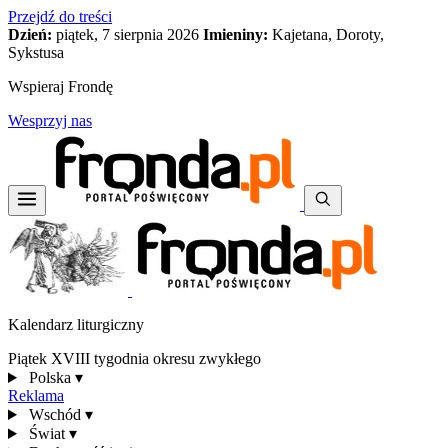
Przejdź do treści
Dzień:
piątek, 7 sierpnia 2026
Imieniny:
Kajetana, Doroty,
Sykstusa
Wspieraj Frondę
Wesprzyj nas
Kalendarz liturgiczny
Piątek XVIII tygodnia okresu zwykłego
Polska
▾
Reklama
Wschód
▾
Świat
▾