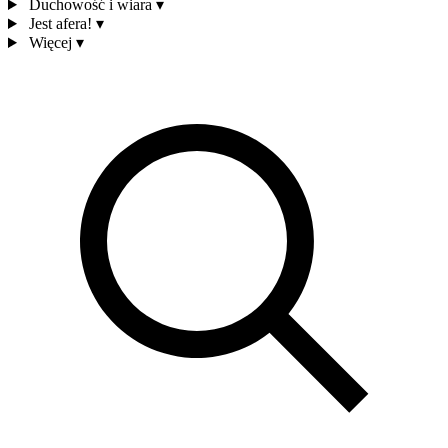
Duchowość i wiara
▾
Jest afera!
▾
Więcej
▾