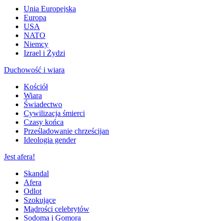
Unia Europejska
Europa
USA
NATO
Niemcy
Izrael i Żydzi
Duchowość i wiara
Kościół
Wiara
Świadectwo
Cywilizacja śmierci
Czasy końca
Prześladowanie chrześcijan
Ideologia gender
Jest afera!
Skandal
Afera
Odlot
Szokujące
Mądrości celebrytów
Sodoma i Gomora