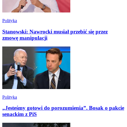
Polityka
Stanowski: Nawrocki musiał przebić się przez
zmowę manipulacji
Polityka
„Jesteśmy gotowi do porozumienia”. Bosak o pakcie
senackim z PiS