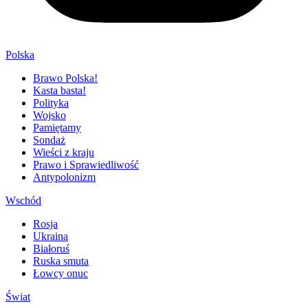
Polska
Brawo Polska!
Kasta basta!
Polityka
Wojsko
Pamiętamy
Sondaż
Wieści z kraju
Prawo i Sprawiedliwość
Antypolonizm
Wschód
Rosja
Ukraina
Białoruś
Ruska smuta
Łowcy onuc
Świat