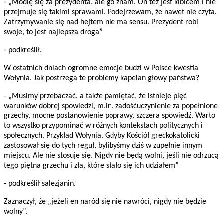
- „Modlę się za prezydenta, ale go znam. On też jest kibicem i nie
przejmuje się takimi sprawami. Podejrzewam, że nawet nie czyta.
Zatrzymywanie się nad hejtem nie ma sensu. Prezydent robi
swoje, to jest najlepsza droga”
- podkreślił.
W ostatnich dniach ogromne emocje budzi w Polsce kwestia
Wołynia. Jak postrzega te problemy kapelan głowy państwa?
- „Musimy przebaczać, a także pamiętać, że istnieje pięć
warunków dobrej spowiedzi, m.in. zadośćuczynienie za popełnione
grzechy, mocne postanowienie poprawy, szczera spowiedź. Warto
to wszystko przypominać w różnych kontekstach politycznych i
społecznych. Przykład Wołynia. Gdyby Kościół greckokatolicki
zastosował się do tych reguł, bylibyśmy dziś w zupełnie innym
miejscu. Ale nie stosuje się. Nigdy nie będą wolni, jeśli nie odrzucą
tego piętna grzechu i zła, które stało się ich udziałem”
- podkreślił salezjanin.
Zaznaczył, że „jeżeli en naród się nie nawróci, nigdy nie będzie
wolny”.