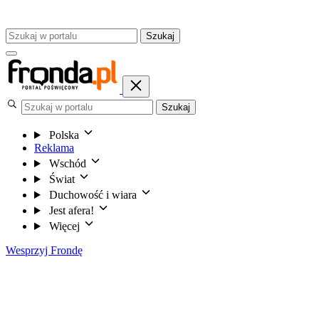
Szukaj
Szukaj
Polska
Reklama
Wschód
Świat
Duchowość i wiara
Jest afera!
Więcej
Wesprzyj Frondę