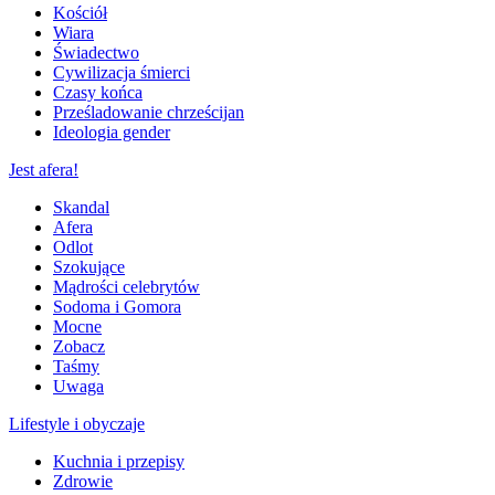
Kościół
Wiara
Świadectwo
Cywilizacja śmierci
Czasy końca
Prześladowanie chrześcijan
Ideologia gender
Jest afera!
Skandal
Afera
Odlot
Szokujące
Mądrości celebrytów
Sodoma i Gomora
Mocne
Zobacz
Taśmy
Uwaga
Lifestyle i obyczaje
Kuchnia i przepisy
Zdrowie