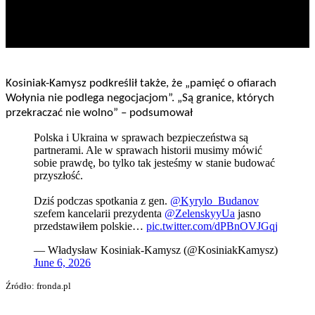
Kosiniak-Kamysz podkreślił także, że „pamięć o ofiarach
Wołynia nie podlega negocjacjom”. „Są granice, których
przekraczać nie wolno” – podsumował
Polska i Ukraina w sprawach bezpieczeństwa są
partnerami. Ale w sprawach historii musimy mówić
sobie prawdę, bo tylko tak jesteśmy w stanie budować
przyszłość.
Dziś podczas spotkania z gen.
@Kyrylo_Budanov
szefem kancelarii prezydenta
@ZelenskyyUa
jasno
przedstawiłem polskie…
pic.twitter.com/dPBnOVJGqj
— Władysław Kosiniak-Kamysz (@KosiniakKamysz)
June 6, 2026
Źródło: fronda.pl