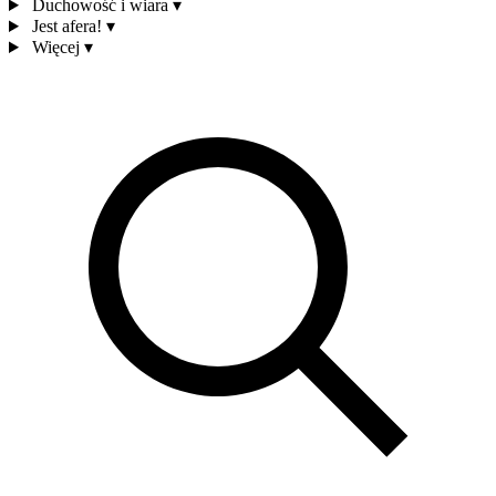
Duchowość i wiara
▾
Jest afera!
▾
Więcej
▾