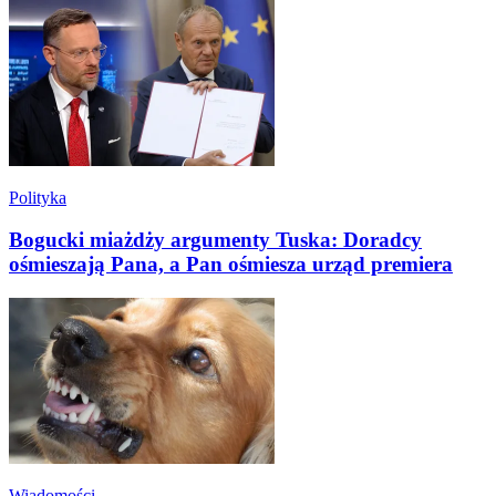
Polityka
Bogucki miażdży argumenty Tuska: Doradcy
ośmieszają Pana, a Pan ośmiesza urząd premiera
Wiadomości