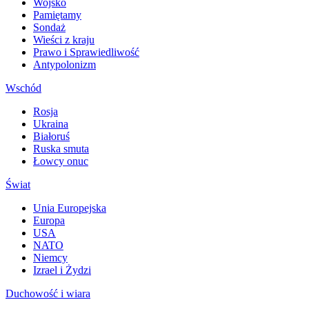
Wojsko
Pamiętamy
Sondaż
Wieści z kraju
Prawo i Sprawiedliwość
Antypolonizm
Wschód
Rosja
Ukraina
Białoruś
Ruska smuta
Łowcy onuc
Świat
Unia Europejska
Europa
USA
NATO
Niemcy
Izrael i Żydzi
Duchowość i wiara