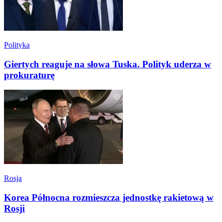
Polityka
Giertych reaguje na słowa Tuska. Polityk uderza w
prokuraturę
Rosja
Korea Północna rozmieszcza jednostkę rakietową w
Rosji