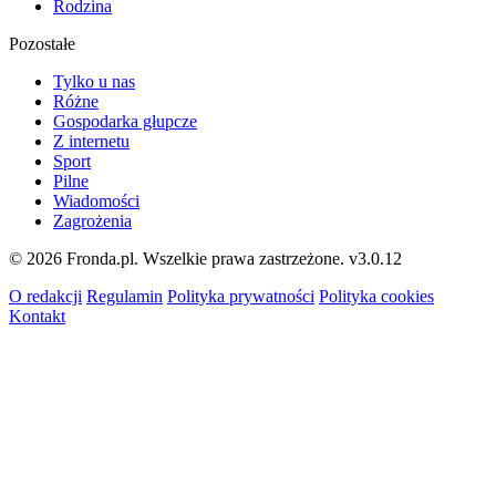
Rodzina
Pozostałe
Tylko u nas
Różne
Gospodarka głupcze
Z internetu
Sport
Pilne
Wiadomości
Zagrożenia
© 2026 Fronda.pl. Wszelkie prawa zastrzeżone.
v3.0.12
O redakcji
Regulamin
Polityka prywatności
Polityka cookies
Kontakt