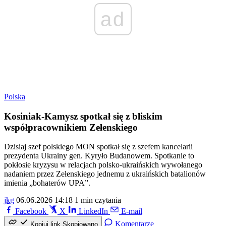
ad
Polska
Kosiniak-Kamysz spotkał się z bliskim
współpracownikiem Zełenskiego
Dzisiaj szef polskiego MON spotkał się z szefem kancelarii
prezydenta Ukrainy gen. Kyryło Budanowem. Spotkanie to
pokłosie kryzysu w relacjach polsko-ukraińskich wywołanego
nadaniem przez Zełenskiego jednemu z ukraińskich batalionów
imienia „bohaterów UPA”.
jkg
06.06.2026 14:18
1 min czytania
Facebook
X
LinkedIn
E-mail
Komentarze
Kopiuj link
Skopiowano