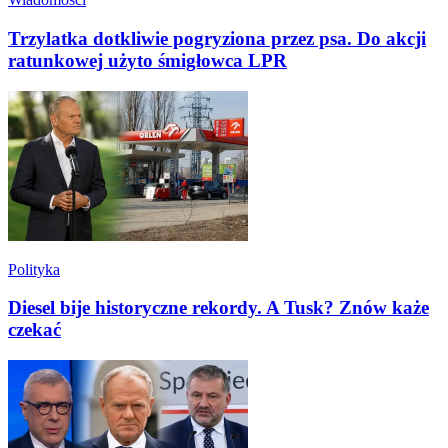
Trzylatka dotkliwie pogryziona przez psa. Do akcji
ratunkowej użyto śmigłowca LPR
Polityka
Diesel bije historyczne rekordy. A Tusk? Znów każe
czekać