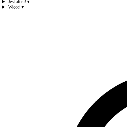
Jest afera!
▾
Więcej
▾