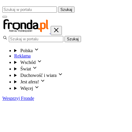
Szukaj
Szukaj
Polska
Reklama
Wschód
Świat
Duchowość i wiara
Jest afera!
Więcej
Wesprzyj Frondę