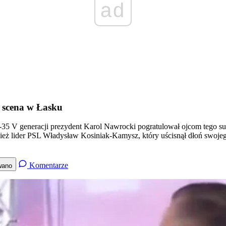
ad
 scena w Łasku
F-35 V generacji prezydent Karol Nawrocki pogratulował ojcom tego 
 lider PSL Władysław Kosiniak-Kamysz, który uścisnął dłoń swojego
Komentarze
wano