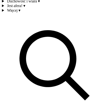
Duchowość i wiara
▾
Jest afera!
▾
Więcej
▾