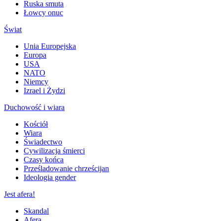
Ruska smuta
Łowcy onuc
Świat
Unia Europejska
Europa
USA
NATO
Niemcy
Izrael i Żydzi
Duchowość i wiara
Kościół
Wiara
Świadectwo
Cywilizacja śmierci
Czasy końca
Prześladowanie chrześcijan
Ideologia gender
Jest afera!
Skandal
Afera