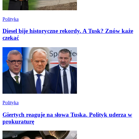
Polityka
Diesel bije historyczne rekordy. A Tusk? Znów każe
czekać
Polityka
Giertych reaguje na słowa Tuska. Polityk uderza w
prokuraturę