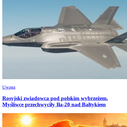
Uwaga
Rosyjski zwiadowca pod polskim wybrzeżem.
Myśliwce przechwyciły Iła-20 nad Bałtykiem