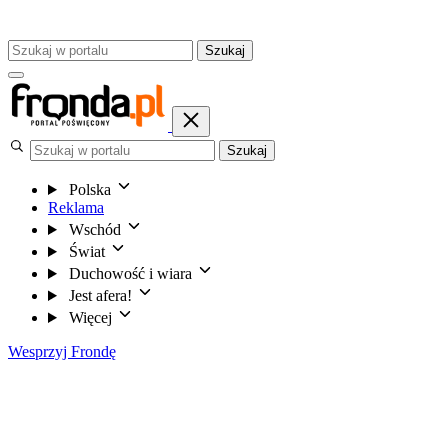
Szukaj
Szukaj
Polska
Reklama
Wschód
Świat
Duchowość i wiara
Jest afera!
Więcej
Wesprzyj Frondę