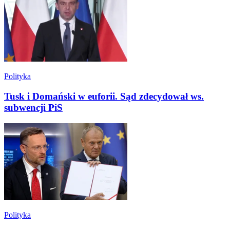
Polityka
Tusk i Domański w euforii. Sąd zdecydował ws.
subwencji PiS
Polityka