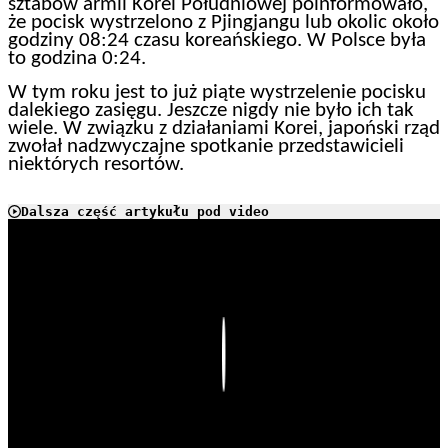
sztabów armii Korei Południowej poinformowało,
że pocisk wystrzelono z Pjingjangu lub okolic około
godziny 08:24 czasu koreańskiego. W Polsce była
to godzina 0:24.
W tym roku jest to już piąte wystrzelenie pocisku
dalekiego zasięgu. Jeszcze nigdy nie było ich tak
wiele. W związku z działaniami Korei, japoński rząd
zwołał nadzwyczajne spotkanie przedstawicieli
niektórych resortów.
Dalsza część artykułu pod video
Play