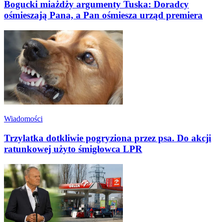
Bogucki miażdży argumenty Tuska: Doradcy
ośmieszają Pana, a Pan ośmiesza urząd premiera
Wiadomości
Trzylatka dotkliwie pogryziona przez psa. Do akcji
ratunkowej użyto śmigłowca LPR