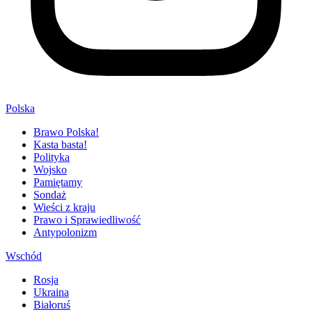
Polska
Brawo Polska!
Kasta basta!
Polityka
Wojsko
Pamiętamy
Sondaż
Wieści z kraju
Prawo i Sprawiedliwość
Antypolonizm
Wschód
Rosja
Ukraina
Białoruś