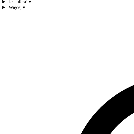
Jest afera!
▾
Więcej
▾