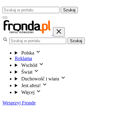
Szukaj
Szukaj
Polska
Reklama
Wschód
Świat
Duchowość i wiara
Jest afera!
Więcej
Wesprzyj Frondę