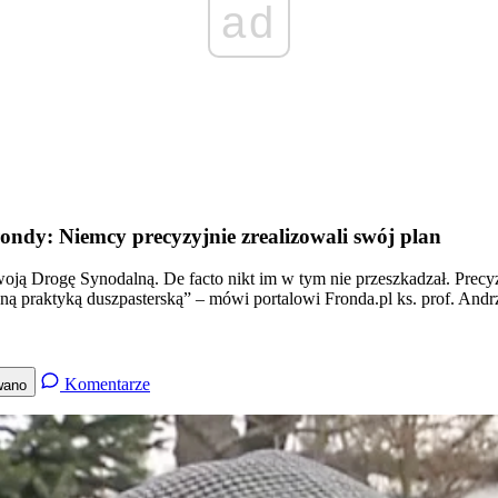
ad
ondy: Niemcy precyzyjnie zrealizowali swój plan
ją Drogę Synodalną. De facto nikt im w tym nie przeszkadzał. Precyzy
enną praktyką duszpasterską” – mówi portalowi Fronda.pl ks. prof. An
Komentarze
wano