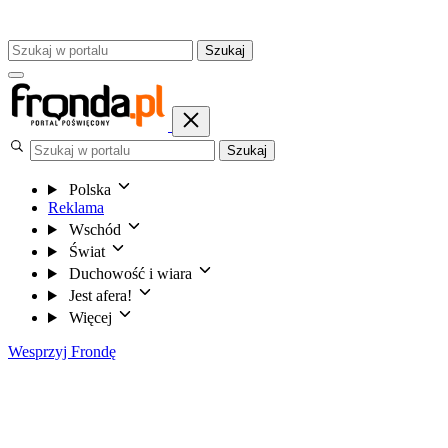
Szukaj
Szukaj
Polska
Reklama
Wschód
Świat
Duchowość i wiara
Jest afera!
Więcej
Wesprzyj Frondę