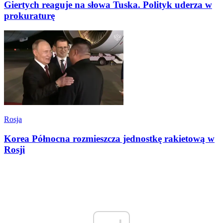
Giertych reaguje na słowa Tuska. Polityk uderza w
prokuraturę
Rosja
Korea Północna rozmieszcza jednostkę rakietową w
Rosji