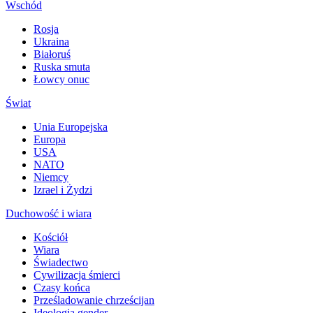
Wschód
Rosja
Ukraina
Białoruś
Ruska smuta
Łowcy onuc
Świat
Unia Europejska
Europa
USA
NATO
Niemcy
Izrael i Żydzi
Duchowość i wiara
Kościół
Wiara
Świadectwo
Cywilizacja śmierci
Czasy końca
Prześladowanie chrześcijan
Ideologia gender