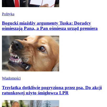
Polityka
Bogucki miażdży argumenty Tuska: Doradcy
ośmieszają Pana, a Pan ośmiesza urząd premiera
Wiadomości
Trzylatka dotkliwie pogryziona przez psa. Do akcji
ratunkowej użyto śmigłowca LPR