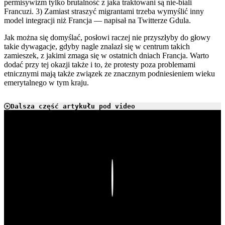
permisywizm tylko brutalność z jaka traktowani są nie-biali
Francuzi. 3) Zamiast straszyć migrantami trzeba wymyślić inny
model integracji niż Francja — napisał na Twitterze Gdula.
Jak można się domyślać, posłowi raczej nie przyszłyby do głowy
takie dywagacje, gdyby nagle znalazł się w centrum takich
zamieszek, z jakimi zmaga się w ostatnich dniach Francja. Warto
dodać przy tej okazji także i to, że protesty poza problemami
etnicznymi mają także związek ze znacznym podniesieniem wieku
emerytalnego w tym kraju.
Dalsza część artykułu pod video
Play