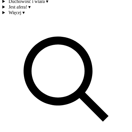
Duchowość i wiara
▾
Jest afera!
▾
Więcej
▾