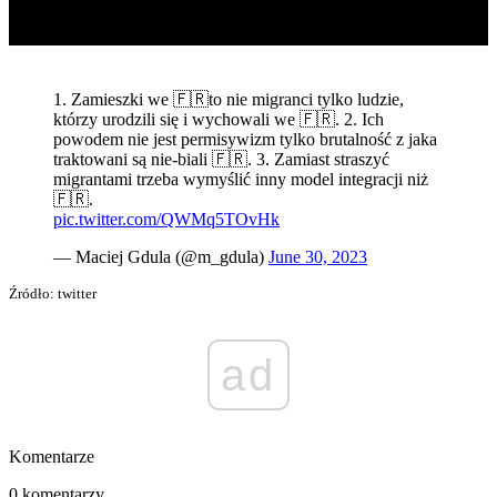
1. Zamieszki we 🇫🇷to nie migranci tylko ludzie,
którzy urodzili się i wychowali we 🇫🇷. 2. Ich
powodem nie jest permisywizm tylko brutalność z jaka
traktowani są nie-biali 🇫🇷. 3. Zamiast straszyć
migrantami trzeba wymyślić inny model integracji niż
🇫🇷.
pic.twitter.com/QWMq5TOvHk
— Maciej Gdula (@m_gdula)
June 30, 2023
Źródło: twitter
ad
Komentarze
0 komentarzy