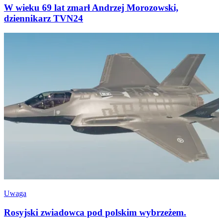
W wieku 69 lat zmarł Andrzej Morozowski,
dziennikarz TVN24
Uwaga
Rosyjski zwiadowca pod polskim wybrzeżem.