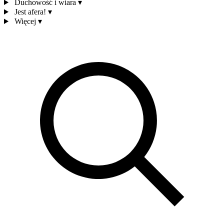
Duchowość i wiara
▾
Jest afera!
▾
Więcej
▾