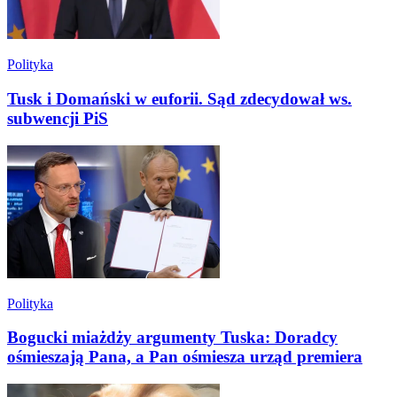
Polityka
Tusk i Domański w euforii. Sąd zdecydował ws.
subwencji PiS
Polityka
Bogucki miażdży argumenty Tuska: Doradcy
ośmieszają Pana, a Pan ośmiesza urząd premiera