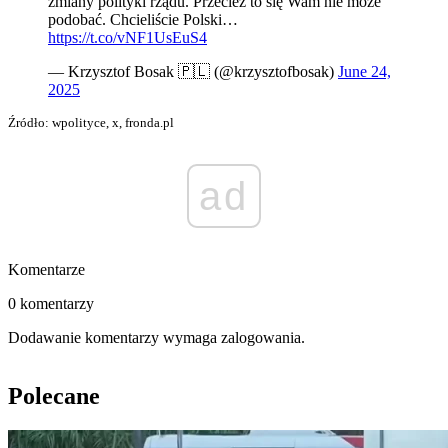
zmiany polityki rządu. Przecież to się Wam nie może
podobać. Chcieliście Polski…
https://t.co/vNF1UsEuS4
— Krzysztof Bosak 🇵🇱 (@krzysztofbosak)
June 24,
2025
Źródło: wpolityce, x, fronda.pl
ad
Komentarze
0 komentarzy
Dodawanie komentarzy wymaga zalogowania.
Polecane