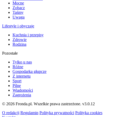
Mocne
Zobacz
Taśmy
Uwaga
Lifestyle i obyczaje
Kuchnia i przepisy
Zdrowie
Rodzina
Pozostałe
Tylko u nas
Różne
Gospodarka głupcze
Z internetu
Sport
Pilne
Wiadomości
Zagrożenia
© 2026 Fronda.pl. Wszelkie prawa zastrzeżone.
v3.0.12
O redakcji
Regulamin
Polityka prywatności
Polityka cookies