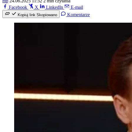
mp
24.06.2025 11:32
2 min czytania
Facebook
X
LinkedIn
E-mail
Komentarze
Kopiuj link
Skopiowano