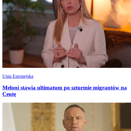
Unia Europejska
Meloni stawia ultimatum po szturmie migrantów na
Ceutę