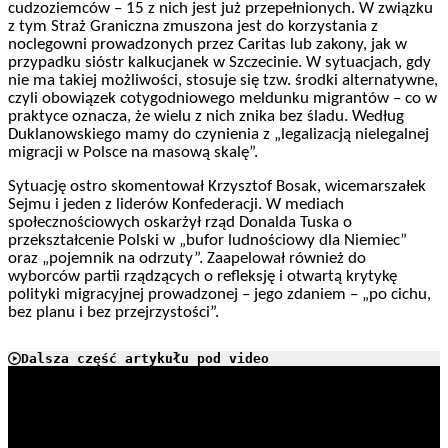
cudzoziemców – 15 z nich jest już przepełnionych. W związku
z tym Straż Graniczna zmuszona jest do korzystania z
noclegowni prowadzonych przez Caritas lub zakony, jak w
przypadku sióstr kalkucjanek w Szczecinie. W sytuacjach, gdy
nie ma takiej możliwości, stosuje się tzw. środki alternatywne,
czyli obowiązek cotygodniowego meldunku migrantów – co w
praktyce oznacza, że wielu z nich znika bez śladu. Według
Duklanowskiego mamy do czynienia z „legalizacją nielegalnej
migracji w Polsce na masową skalę”.
Sytuację ostro skomentował Krzysztof Bosak, wicemarszałek
Sejmu i jeden z liderów Konfederacji. W mediach
społecznościowych oskarżył rząd Donalda Tuska o
przekształcenie Polski w „bufor ludnościowy dla Niemiec”
oraz „pojemnik na odrzuty”. Zaapelował również do
wyborców partii rządzących o refleksję i otwartą krytykę
polityki migracyjnej prowadzonej – jego zdaniem – „po cichu,
bez planu i bez przejrzystości”.
Dalsza część artykułu pod video