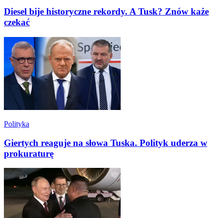
Diesel bije historyczne rekordy. A Tusk? Znów każe
czekać
Polityka
Giertych reaguje na słowa Tuska. Polityk uderza w
prokuraturę