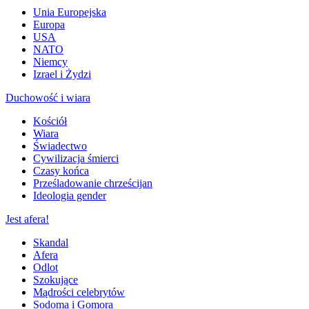
Unia Europejska
Europa
USA
NATO
Niemcy
Izrael i Żydzi
Duchowość i wiara
Kościół
Wiara
Świadectwo
Cywilizacja śmierci
Czasy końca
Prześladowanie chrześcijan
Ideologia gender
Jest afera!
Skandal
Afera
Odlot
Szokujące
Mądrości celebrytów
Sodoma i Gomora