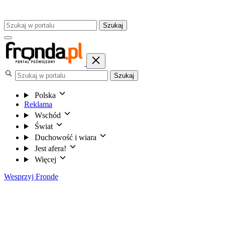
Szukaj
Szukaj
Polska
Reklama
Wschód
Świat
Duchowość i wiara
Jest afera!
Więcej
Wesprzyj Frondę