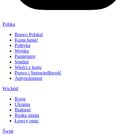
Polska
Brawo Polska!
Kasta basta!
Polityka
Wojsko
Pamiętamy
Sondaż
Wieści z kraju
Prawo i Sprawiedliwość
Antypolonizm
Wschód
Rosja
Ukraina
Białoruś
Ruska smuta
Łowcy onuc
Świat