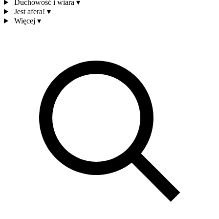
Duchowość i wiara
▾
Jest afera!
▾
Więcej
▾