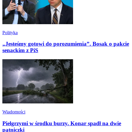
Polityka
„Jesteśmy gotowi do porozumienia”. Bosak o pakcie
senackim z PiS
Wiadomości
Pielgrzymi w środku burzy. Konar spadł na dwie
pątniczki