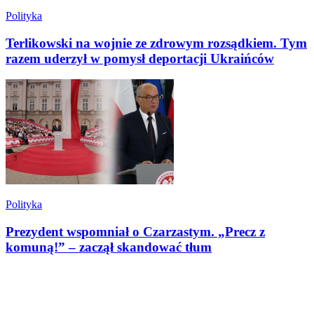
Polityka
Terlikowski na wojnie ze zdrowym rozsądkiem. Tym
razem uderzył w pomysł deportacji Ukraińców
Polityka
Prezydent wspomniał o Czarzastym. „Precz z
komuną!” – zaczął skandować tłum