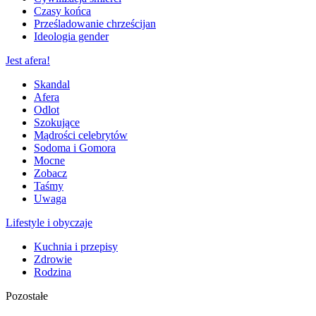
Czasy końca
Prześladowanie chrześcijan
Ideologia gender
Jest afera!
Skandal
Afera
Odlot
Szokujące
Mądrości celebrytów
Sodoma i Gomora
Mocne
Zobacz
Taśmy
Uwaga
Lifestyle i obyczaje
Kuchnia i przepisy
Zdrowie
Rodzina
Pozostałe