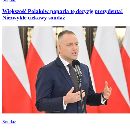
Większość Polaków poparła tę decyzję prezydenta!
Niezwykle ciekawy sondaż
Sondaż