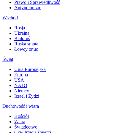
Prawo i Sprawiedliwość
Antypolonizm
Wschód
Rosja
Ukraina
Białoruś
Ruska smuta
Łowcy onuc
Świat
Unia Europejska
Europa
USA
NATO
Niemcy
Izrael i Żydzi
Duchowość i wiara
Kościół
Wiara
Świadectwo
Cywilizacja śmierci