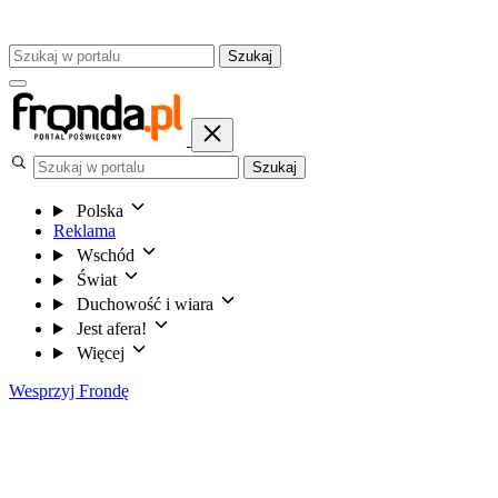
Szukaj
Szukaj
Polska
Reklama
Wschód
Świat
Duchowość i wiara
Jest afera!
Więcej
Wesprzyj Frondę