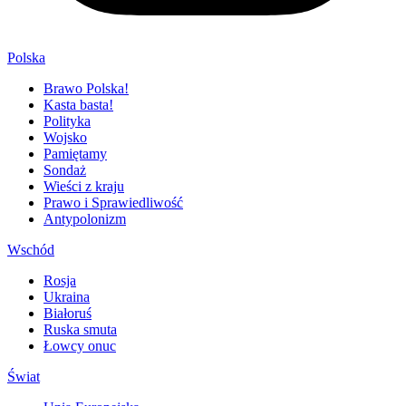
Polska
Brawo Polska!
Kasta basta!
Polityka
Wojsko
Pamiętamy
Sondaż
Wieści z kraju
Prawo i Sprawiedliwość
Antypolonizm
Wschód
Rosja
Ukraina
Białoruś
Ruska smuta
Łowcy onuc
Świat