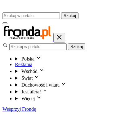
Szukaj
Szukaj
Polska
Reklama
Wschód
Świat
Duchowość i wiara
Jest afera!
Więcej
Wesprzyj Frondę