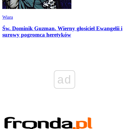
Wiara
Św. Dominik Guzman. Wierny głosiciel Ewangelii i
surowy pogromca heretyków
ad