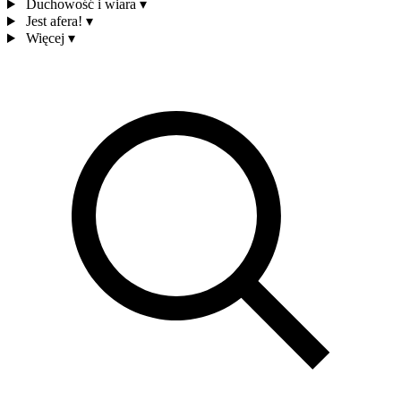
Duchowość i wiara
▾
Jest afera!
▾
Więcej
▾