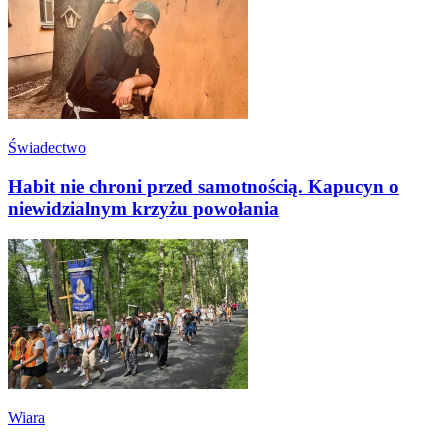
Świadectwo
Habit nie chroni przed samotnością. Kapucyn o
niewidzialnym krzyżu powołania
Wiara