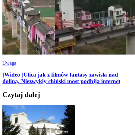
Uwaga
[Wideo ]Ulica jak z filmów fantasy zawisła nad
doliną. Niezwykły chiński most podbija internet
Czytaj dalej