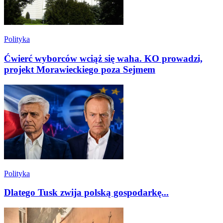
Polityka
Ćwierć wyborców wciąż się waha. KO prowadzi,
projekt Morawieckiego poza Sejmem
Polityka
Dlatego Tusk zwija polską gospodarkę...