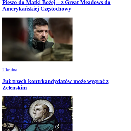
Pieszo do Matki Bożej – z Great Meadows do
Amerykańskiej Częstochowy
Ukraina
Już trzech kontrkandydatów może wygrać z
Zełenskim