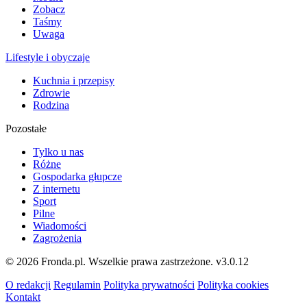
Zobacz
Taśmy
Uwaga
Lifestyle i obyczaje
Kuchnia i przepisy
Zdrowie
Rodzina
Pozostałe
Tylko u nas
Różne
Gospodarka głupcze
Z internetu
Sport
Pilne
Wiadomości
Zagrożenia
© 2026 Fronda.pl. Wszelkie prawa zastrzeżone.
v3.0.12
O redakcji
Regulamin
Polityka prywatności
Polityka cookies
Kontakt