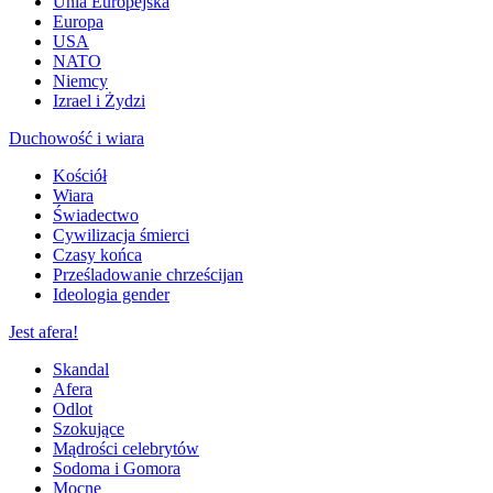
Unia Europejska
Europa
USA
NATO
Niemcy
Izrael i Żydzi
Duchowość i wiara
Kościół
Wiara
Świadectwo
Cywilizacja śmierci
Czasy końca
Prześladowanie chrześcijan
Ideologia gender
Jest afera!
Skandal
Afera
Odlot
Szokujące
Mądrości celebrytów
Sodoma i Gomora
Mocne