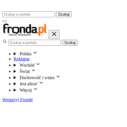
Szukaj
Szukaj
Polska
Reklama
Wschód
Świat
Duchowość i wiara
Jest afera!
Więcej
Wesprzyj Frondę