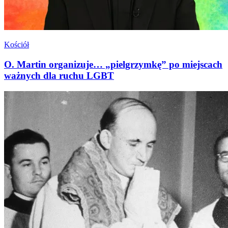
Kościół
O. Martin organizuje… „pielgrzymkę” po miejscach
ważnych dla ruchu LGBT