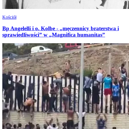
Kościół
Bp Angelelli i o. Kolbe - „męczennicy braterstwa i
sprawiedliwości” w „Magnifica humanitas”