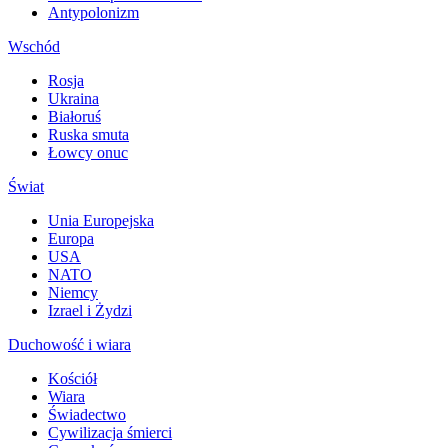
Antypolonizm
Wschód
Rosja
Ukraina
Białoruś
Ruska smuta
Łowcy onuc
Świat
Unia Europejska
Europa
USA
NATO
Niemcy
Izrael i Żydzi
Duchowość i wiara
Kościół
Wiara
Świadectwo
Cywilizacja śmierci