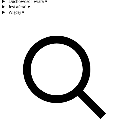
Duchowość i wiara
▾
Jest afera!
▾
Więcej
▾