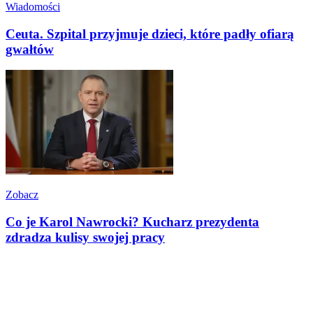
Wiadomości
Ceuta. Szpital przyjmuje dzieci, które padły ofiarą
gwałtów
Zobacz
Co je Karol Nawrocki? Kucharz prezydenta
zdradza kulisy swojej pracy