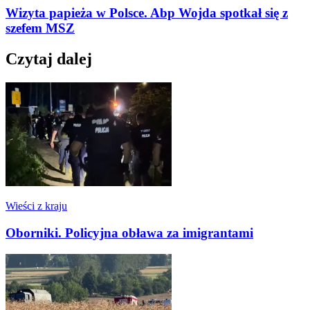
Wizyta papieża w Polsce. Abp Wojda spotkał się z
szefem MSZ
Czytaj dalej
Wieści z kraju
Oborniki. Policyjna obława za imigrantami