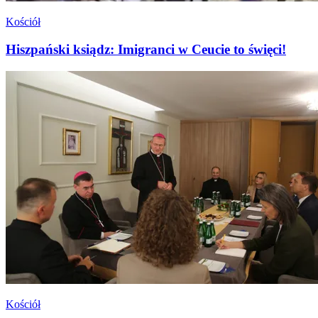
Kościół
Hiszpański ksiądz: Imigranci w Ceucie to święci!
Kościół