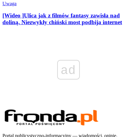
Uwaga
[Wideo ]Ulica jak z filmów fantasy zawisła nad
doliną. Niezwykły chiński most podbija internet
ad
Portal publicystyczno-informacyjny — wiadomości, opinie,