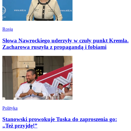
Rosja
Słowa Nawrockiego uderzyły w czuły punkt Kremla.
Zacharowa ruszyła z propagandą i fobiami
Polityka
Stanowski prowokuje Tuska do zaproszenia go:
„Też przyjdę!”