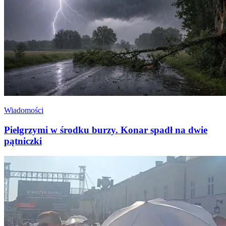
Wiadomości
Pielgrzymi w środku burzy. Konar spadł na dwie
pątniczki