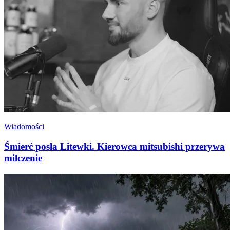
Wiadomości
Śmierć posła Litewki. Kierowca mitsubishi przerywa
milczenie