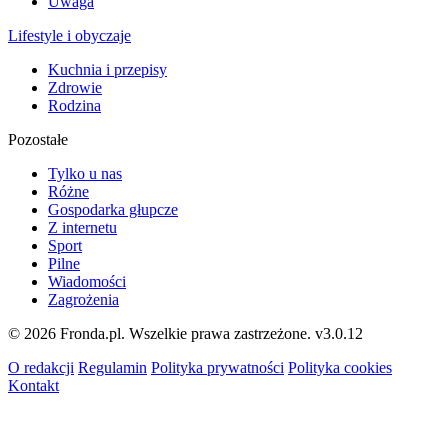
Uwaga
Lifestyle i obyczaje
Kuchnia i przepisy
Zdrowie
Rodzina
Pozostałe
Tylko u nas
Różne
Gospodarka głupcze
Z internetu
Sport
Pilne
Wiadomości
Zagrożenia
© 2026 Fronda.pl. Wszelkie prawa zastrzeżone.
v3.0.12
O redakcji
Regulamin
Polityka prywatności
Polityka cookies
Kontakt