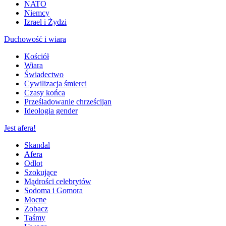
NATO
Niemcy
Izrael i Żydzi
Duchowość i wiara
Kościół
Wiara
Świadectwo
Cywilizacja śmierci
Czasy końca
Prześladowanie chrześcijan
Ideologia gender
Jest afera!
Skandal
Afera
Odlot
Szokujące
Mądrości celebrytów
Sodoma i Gomora
Mocne
Zobacz
Taśmy