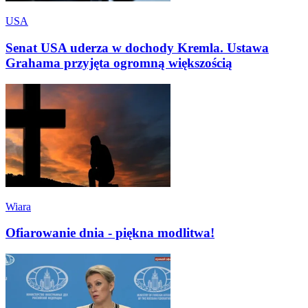
USA
Senat USA uderza w dochody Kremla. Ustawa
Grahama przyjęta ogromną większością
Wiara
Ofiarowanie dnia - piękna modlitwa!