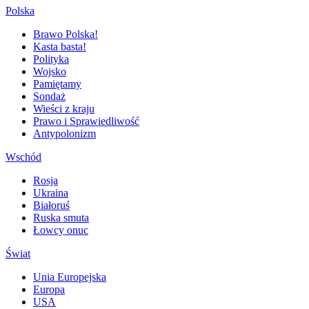
Polska
Brawo Polska!
Kasta basta!
Polityka
Wojsko
Pamiętamy
Sondaż
Wieści z kraju
Prawo i Sprawiedliwość
Antypolonizm
Wschód
Rosja
Ukraina
Białoruś
Ruska smuta
Łowcy onuc
Świat
Unia Europejska
Europa
USA