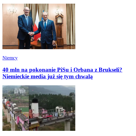
Niemcy
40 mln na pokonanie PiSu i Orbana z Brukseli?
Niemieckie media już się tym chwalą