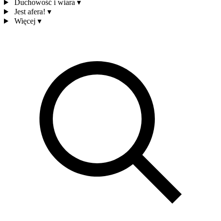
Duchowość i wiara
▾
Jest afera!
▾
Więcej
▾