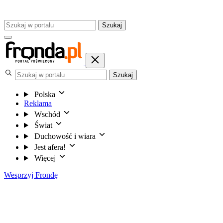
Szukaj
Szukaj
Polska
Reklama
Wschód
Świat
Duchowość i wiara
Jest afera!
Więcej
Wesprzyj Frondę