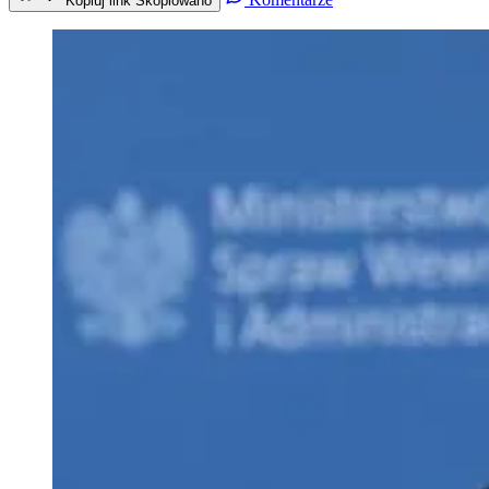
Kopiuj link
Skopiowano